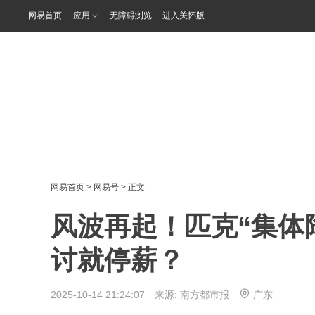
网易首页
应用
无障碍浏览
进入关怀版
网易首页
>
网易号
> 正文
风波再起！匹克“集体
讨就停薪？
2025-10-14 21:24:07 来源:
南方都市报
广东