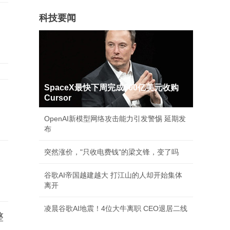
科技要闻
SpaceX最快下周完成600亿美元收购
Cursor
OpenAI新模型网络攻击能力引发警惕 延期发
布
突然涨价，"只收电费钱"的梁文锋，变了吗
谷歌AI帝国越建越大 打江山的人却开始集体
离开
凌晨谷歌AI地震！4位大牛离职 CEO退居二线
整