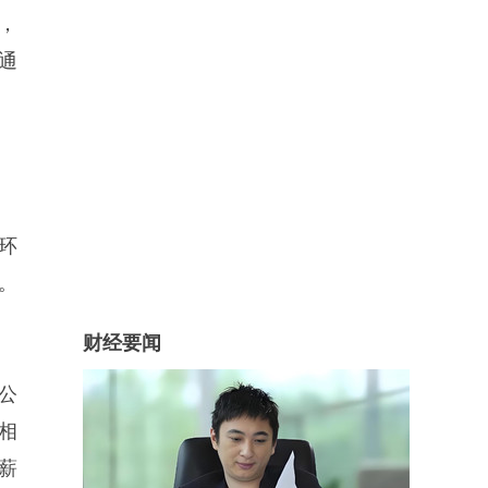
，
通
环
。
财经要闻
公
相
薪