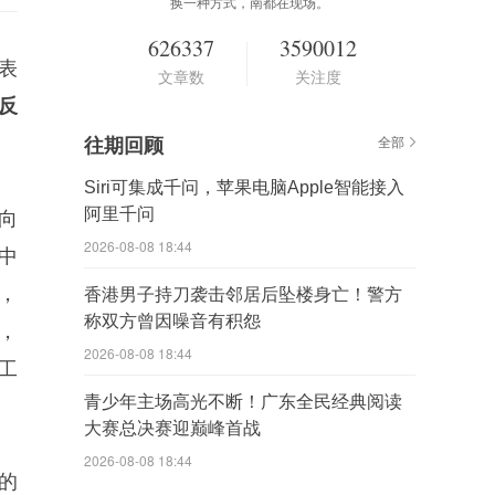
换一种方式，南都在现场。
626337
3590012
表
文章数
关注度
“反
往期回顾
全部
Siri可集成千问，苹果电脑Apple智能接入
阿里千问
向
2026-08-08 18:44
中
，
香港男子持刀袭击邻居后坠楼身亡！警方
称双方曾因噪音有积怨
，
2026-08-08 18:44
工
青少年主场高光不断！广东全民经典阅读
大赛总决赛迎巅峰首战
2026-08-08 18:44
的