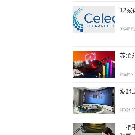
12
医学新视点 2
苏泊
钛媒体APP 
潮起
财联社 202
一把