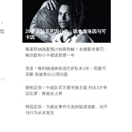
，
出
29岁克拉克死因公布：吸食海洛因与可
卡因
曝莱昂纳德案预计协商和解！名嘴要求重罚：
鲍尔默和小卡都该禁赛一年
突发！曝利物浦将租借巴萨队长1年：明夏可
买断 曾被查出心理问题
硬刚足协！中超队官方要求换主裁 列出3大争
议比赛：鲁能全上榜
韩国足协：为最近事件引发的疑虑道歉，但不
当行为从未发生