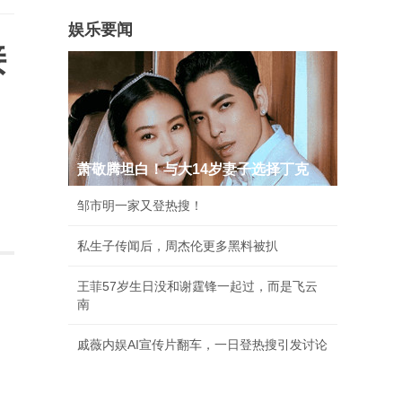
娱乐要闻
接
萧敬腾坦白！与大14岁妻子选择丁克
邹市明一家又登热搜！
私生子传闻后，周杰伦更多黑料被扒
王菲57岁生日没和谢霆锋一起过，而是飞云
南
戚薇内娱AI宣传片翻车，一日登热搜引发讨论