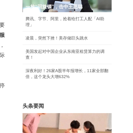
一枚“回旋镖”，击中王思聪
腾讯、字节、阿里，抢着给打工人配「AI助
要
理」
服
凌晨，突然下挫！美存储巨头跳水
，
美国发起对中国企业从东南亚租赁算力的调
际
查！
深夜利好！26家A股半年报增长，11家全部翻
倍，这个龙头大增632%
停
头条要闻