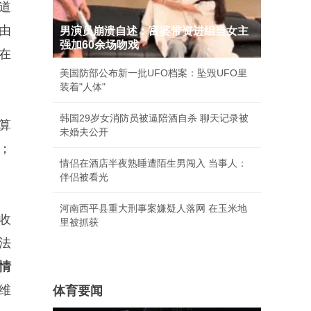
道
由
男演员崩溃自述：富婆带资进组当女主
强加60余场吻戏
在
美国防部公布新一批UFO档案：坠毁UFO里
装着"人体"
韩国29岁女消防员被逼陪酒自杀 聊天记录被
算
未婚夫公开
；
情侣在酒店半夜熟睡遭陌生男闯入 当事人：
伴侣被看光
河南西平县重大刑事案嫌疑人落网 在玉米地
收
里被抓获
法
情
维
体育要闻