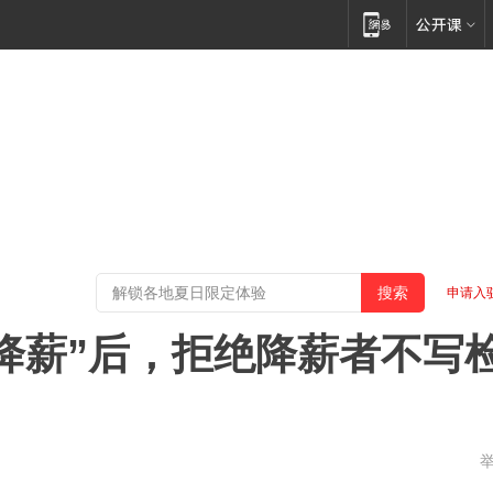
申请入
降薪”后，拒绝降薪者不写