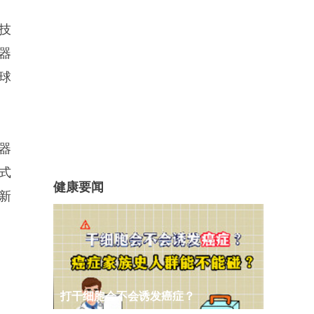
技
器
球
器
式
健康要闻
新
打干细胞会不会诱发癌症？