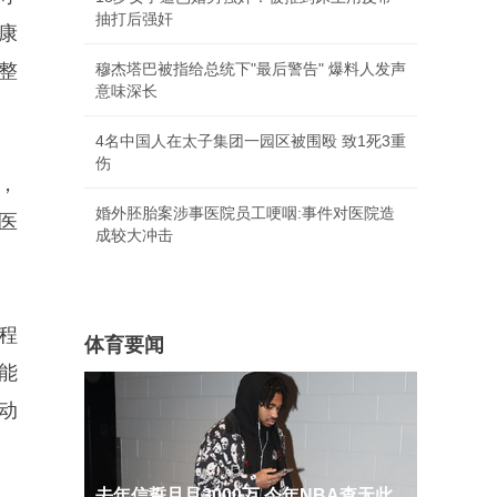
抽打后强奸
康
整
穆杰塔巴被指给总统下"最后警告" 爆料人发声
意味深长
4名中国人在太子集团一园区被围殴 致1死3重
伤
，
婚外胚胎案涉事医院员工哽咽:事件对医院造
医
成较大冲击
程
体育要闻
能
动
去年信誓旦旦3000万 今年NBA查无此