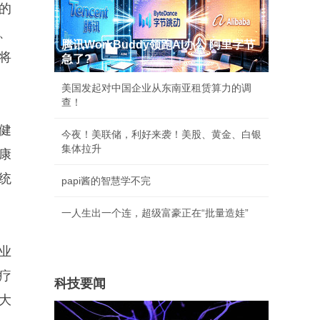
的
、
腾讯WorkBuddy领跑AI办公 阿里字节
将
急了?
美国发起对中国企业从东南亚租赁算力的调
查！
健
今夜！美联储，利好来袭！美股、黄金、白银
集体拉升
康
统
papi酱的智慧学不完
一人生出一个连，超级富豪正在“批量造娃”
业
疗
科技要闻
大