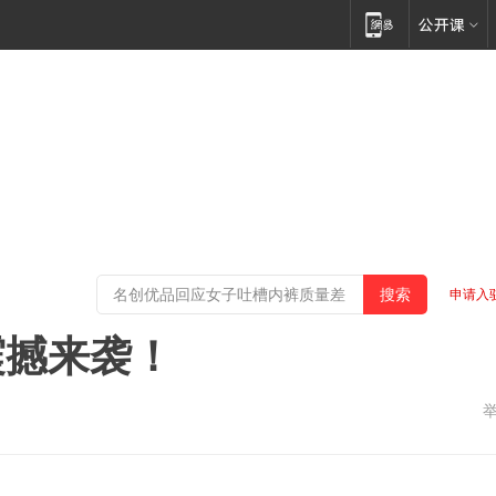
申请入
，震撼来袭！
苏