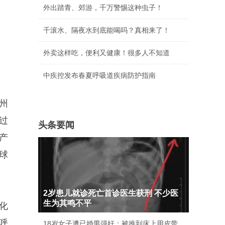
外出踏青、郊游，千万警惕这种虫子！
千滚水、隔夜水到底能喝吗？真相来了！
外卖这样吃，便利又健康！很多人不知道
中疾控发布春夏呼吸道疾病防护指南
州
过
头条要闻
产
球
2岁患儿就诊死亡首诊医生获刑 不少医
生为其鸣不平
化
呼
18岁女子遭已婚男强奸：被推到床上用皮带