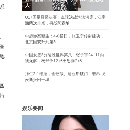
人
系
U17国足晋级决赛！点球决战淘汰河床，江宇
涵两次扑点，再战阿森纳
、
中超惨案诞生：4-0横扫，张玉宁传射建功，
北京国安升到第3
香
中国女篮3分险胜世界第八，张子宇24+11内
地
线无解，杨舒予12+6王思雨7+5
拜仁2-1维拉，金玟哉、迪亚斯破门，若昂-戈
麦斯扳回一城
四
特
娱乐要闻