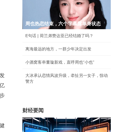
周也热恋结束，六个字暴露单身状态
E句话 | 荷兰弟赞达亚已经结婚了吗？
离海最远的地方，一群少年决定出发
小酒窝客串董璇新戏，直呼周也“小也”
发
大冰承认恋情风波升级，牵扯另一女子，惊动
警方
万亿
步
财经要闻
健