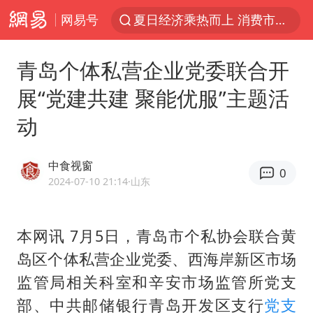
网易号
夏日经济乘热而上 消费市场向新而行
白海豚对华东华北影响会大于巴威
青岛个体私营企业党委联合开
于东来回应胖东来近25年老店年底关闭
展“党建共建 聚能优服”主题活
以拒绝“和平委员会”的加沙和平计划
动
浙江省甬江发生2026年第1号洪水
全球最大级别运输船通过长江大桥
中食视窗
0
白海豚北上或致京津冀暴雨
2024-07-10 21:14
·山东
上海全力守护市民“菜篮子”
上门女婿出轨女邻居多年被判重婚罪
本网讯 7月5日，青岛市个私协会联合黄
岛区个体私营企业党委、西海岸新区市场
香港刷新1884年以来最高气温纪录
监管局相关科室和辛安市场监管所党支
美将每月供乌爱国者拦截导弹
部、中共邮储银行青岛开发区支行
党支