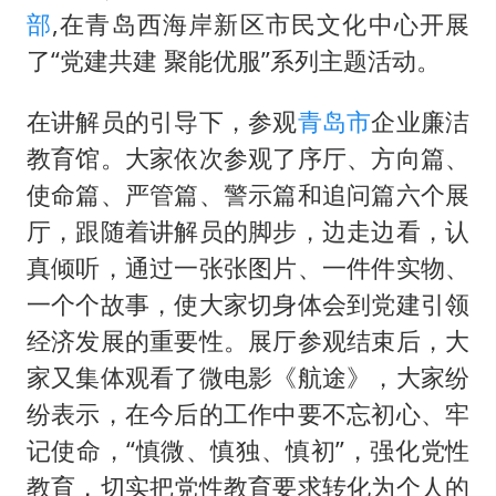
国足U17与阿森纳决赛取消 并列冠军
部
,在青岛西海岸新区市民文化中心开展
暑期研学游升温 在旅途中增长知识
了“党建共建 聚能优服”系列主题活动。
猫咪过火把节被抹成黑猫
在讲解员的引导下，参观
青岛市
企业廉洁
宝妈给四胞胎取名平安喜乐
教育馆。大家依次参观了序厅、方向篇、
构建更高水平的全民健身公共服务体系
使命篇、严管篇、警示篇和追问篇六个展
暴雨预报为何有时感觉不准
厅，跟随着讲解员的脚步，边走边看，认
总书记点赞的非遗苗绣焕发新生机
真倾听，通过一张张图片、一件件实物、
一个个故事，使大家切身体会到党建引领
经济发展的重要性。展厅参观结束后，大
家又集体观看了微电影《航途》，大家纷
纷表示，在今后的工作中要不忘初心、牢
记使命，“慎微、慎独、慎初”，强化党性
教育，切实把党性教育要求转化为个人的