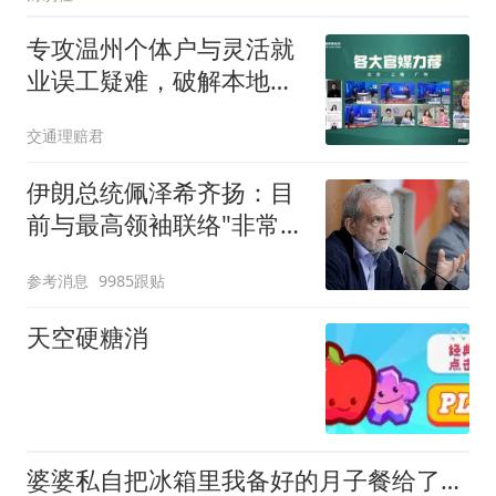
专攻温州个体户与灵活就
业误工疑难，破解本地赔
偿认定壁垒
交通理赔君
伊朗总统佩泽希齐扬：目
前与最高领袖联络"非常困
难"
参考消息
9985跟贴
天空硬糖消
婆婆私自把冰箱里我备好的月子餐给了小姑子，说对方更需要进补，我当天就做了一个让她始料未及的决定