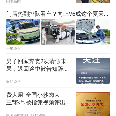
闪电新闻
门店热到排队看车？向上V6成这个夏天最火的“奋斗者之车”
一猫说车
男子回家奔丧2次请假未
果，返回途中被告知辞
退，起诉赔偿7000元
欢姐说法
费大厨"全国小炒肉大
王"称号被指凭视频评出
官方回应
中国新闻周刊
2717跟贴