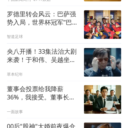
罗德里转会风云：巴萨强
势入局，世界杯冠军“巴萨
帮”成最大筹码
智道足球
央八开播！33集法治大剧
来袭！于和伟、吴越坐
镇，国产剧有救了
草本纪年
董事会投票给我降薪
36%，我接受。董事长笑
着问城东项目进展。我淡
一面故事
定说：昨天已用我个人名
义签了
00后"股神"大婚前夜爆仓