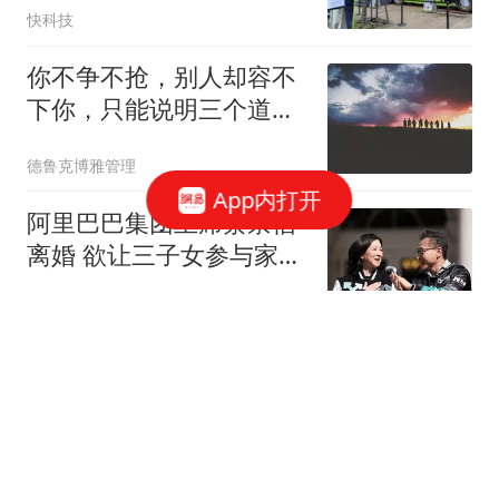
快科技
你不争不抢，别人却容不
下你，只能说明三个道
理： 一、你的朴实令对方
德鲁克博雅管理
恐惧；二、你没有同流合
App内打开
污；三、你要变得足够强
阿里巴巴集团主席蔡崇信
大。千万别责备自己
离婚 欲让三子女参与家族
事业
中国新闻周刊
市委常委、统战部部长，
任大学党委书记
EOL教育在线