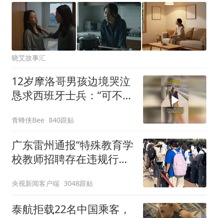
晓艾故事汇
12岁摩洛哥男孩边境哭泣
恳求西班牙士兵：“可不可
以不要把我遣返回国”
青蜂侠Bee
840跟贴
广东雷州通报“特殊教育学
校教师招聘存在违规行
为”：已启动问责程序 副
央视新闻客户端
3048跟贴
校长被停职
泰航拒载22名中国乘客，