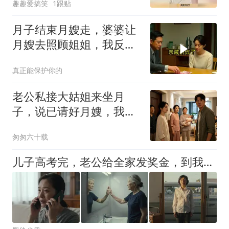
趣趣爱搞笑
1跟贴
的德华！
月子结束月嫂走，婆婆让
月嫂去照顾姐姐，我反问
谁出钱
真正能保护你的
老公私接大姑姐来坐月
子，说已请好月嫂，我没
吭声，等人到了我告诉老
匆匆六十载
公：公司派我出差十个
月，你好好照顾姐
儿子高考完，老公给全家发奖金，到我这儿他笑着说：你没贡献，特设关爱奖1块钱！我扭头就出去找了个工作