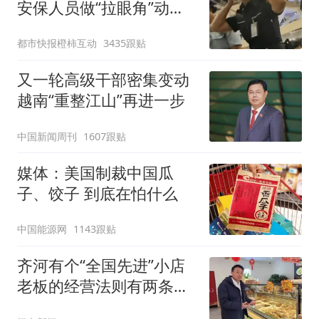
安保人员做“拉眼角”动
作，泰国机场最新回应：
都市快报橙柿互动
3435跟贴
拒绝登机决定由航司作
出；亲历者：曾承诺免费
又一轮高级干部密集变动
改签但没兑现
越南“重整江山”再进一步
中国新闻周刊
1607跟贴
媒体：美国制裁中国瓜
子、饺子 到底在怕什么
中国能源网
1143跟贴
齐河有个“全国先进”小店
老板的经营法则有两条铁
律