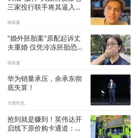
三家投行联手将其逼入绝
境
南风窗
"婚外胚胎案"原配起诉丈
夫重婚 仅凭冷冻胚胎恐难
认定
南风窗
华为销量承压，余承东彻
底失算！
大佬灼见
抢到就是赚到！英伟达开
启线下原价购卡通道：
RTX 5090公版限量供应