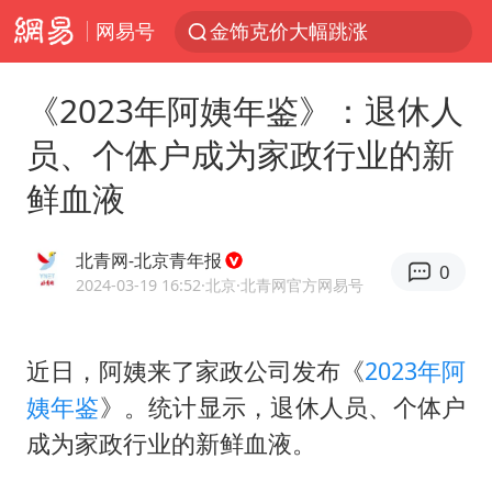
网易号
金饰克价大幅跳涨
台风白海豚可能在浙闽沿海登陆
《2023年阿姨年鉴》：退休人
多地要求领导干部带头休假
员、个体户成为家政行业的新
24小时不关空调 电费会更低吗
鲜血液
龚宝冬烈士安葬仪式举行
女子利用漏洞0元买了3千台电器
北青网-北京青年报
0
浙江舟山21条水上客运航线停航
2024-03-19 16:52
·北京
·北青网官方网易号
今年4位周星驰电影配角去世
号召领导带头休假 是大家不想休吗
近日，阿姨来了家政公司发布《
2023年阿
姨年鉴
》。统计显示，退休人员、个体户
中国五箭齐发反制美国
成为家政行业的新鲜血液。
律师称“梅姨”若满75岁或不适用死刑