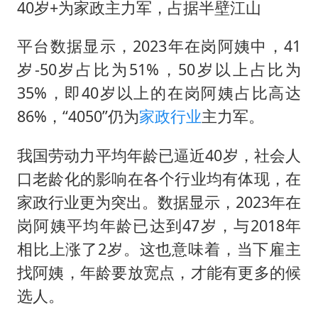
《歌手》歌王之战帮唱嘉宾官宣
40岁+为家政主力军，占据半壁江山
要给全体职工“应休尽休”的底气
平台数据显示，2023年在岗阿姨中，41
空调发明出来竟然不是为了给人降温
岁-50岁占比为51%，50岁以上占比为
中国经济展现强大韧性和活力
35%，即40岁以上的在岗阿姨占比高达
86%，“4050”仍为
家政行业
主力军。
我国劳动力平均年龄已逼近40岁，社会人
口老龄化的影响在各个行业均有体现，在
家政行业更为突出。数据显示，2023年在
岗阿姨平均年龄已达到47岁，与2018年
相比上涨了2岁。这也意味着，当下雇主
找阿姨，年龄要放宽点，才能有更多的候
选人。