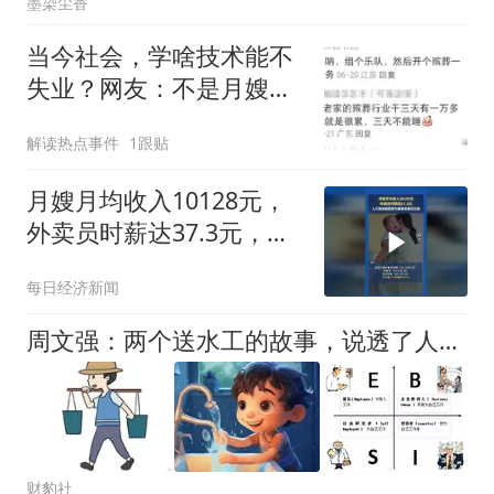
墨染尘香
当今社会，学啥技术能不
失业？网友：不是月嫂，
是照顾老年人的保姆
解读热点事件
1跟贴
月嫂月均收入10128元，
外卖员时薪达37.3元，人
们越来越愿意为高质量服
每日经济新闻
务买单
周文强：两个送水工的故事，说透了人的四个象限
财豹社