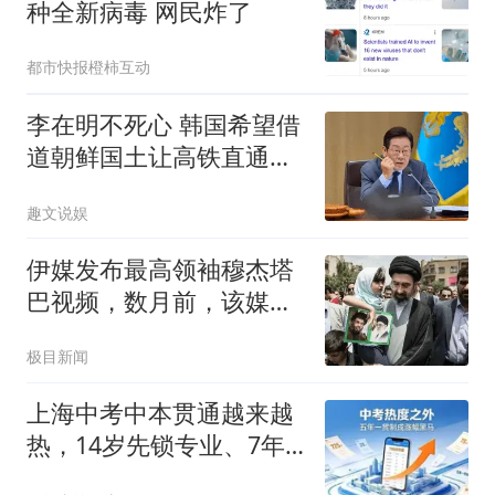
种全新病毒 网民炸了
都市快报橙柿互动
李在明不死心 韩国希望借
道朝鲜国土让高铁直通北
京
趣文说娱
伊媒发布最高领袖穆杰塔
巴视频，数月前，该媒体
曾发布包含相似片段的视
极目新闻
频
上海中考中本贯通越来越
热，14岁先锁专业、7年
拿本科，代价账得算明白