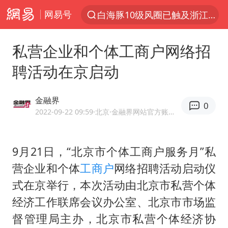
网易号
白海豚10级风圈已触及浙江台州
光影经济撬动暑期消费新蓝海
私营企业和个体工商户网络招
以军士兵把枪口对准中国记者
聘活动在京启动
河南警方公开征集黑恶犯罪线索
谢霆锋演唱会隔空祝王菲生日快乐
金融界
0
方桃子代言广告视频已下架
2022-09-22 09:59
·北京
·金融界网站官方账号 优质财经领域创作者
WTT横滨冠军赛女单四强国乒占三席
9月21日，“北京市个体工商户服务月”私
浙江省发出今年第2号指挥长令
营企业和个体
工商户
网络招聘活动启动仪
一周大涨超7% 金价为何突然上涨
式在京举行，本次活动由北京市私营个体
情侣在平潭拍日出时坠崖致一死一伤
经济工作联席会议办公室、北京市市场监
生产也能“拼单”了
督管理局主办，北京市私营个体经济协