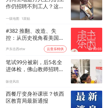
作仍招聘不到工人？这到
底有多危险？
一级地图
1跟贴
#382 推翻、改造、失
控：从历史视角看美国的
中东介入和事与愿违
00:03
声东击西etw
云音乐特供
笔试99分被刷，后5名全
进体检，佛山教师招聘结
果引争议
纵使风吹
西餐厅变身补课班？铁西
区教育局最新通报