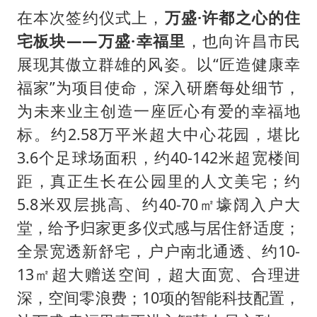
在本次签约仪式上，
万盛·许都之心的住
宅板块——万盛·幸福里
，也向许昌市民
展现其傲立群雄的风姿。以“匠造健康幸
福家”为项目使命，深入研磨每处细节，
为未来业主创造一座匠心有爱的幸福地
标。约2.58万平米超大中心花园，堪比
3.6个足球场面积，约40-142米超宽楼间
距，真正生长在公园里的人文美宅；约
5.8米双层挑高、约40-70㎡壕阔入户大
堂，给予归家更多仪式感与居住舒适度；
全景宽透新舒宅，户户南北通透、约10-
13㎡超大赠送空间，超大面宽、合理进
深，空间零浪费；10项的智能科技配置，