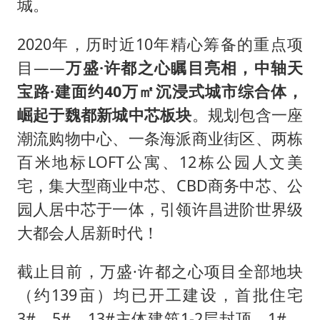
城。
2020年，历时近10年精心筹备的重点项
目——
万盛·许都之心瞩目亮相，中轴天
宝路·建面约40万㎡沉浸式城市综合体，
崛起于魏都新城中芯板块
。规划包含一座
潮流购物中心、一条海派商业街区、两栋
百米地标LOFT公寓、12栋公园人文美
宅，集大型商业中芯、CBD商务中芯、公
园人居中芯于一体，引领许昌进阶世界级
大都会人居新时代！
截止目前，万盛·许都之心项目全部地块
（约139亩）均已开工建设，首批住宅
3#、5#、13#主体建筑1-2层封顶，1#、