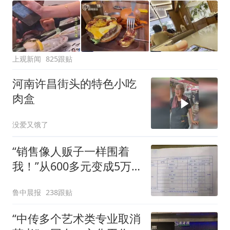
上观新闻
825跟贴
河南许昌街头的特色小吃
肉盒
没爱又饿了
“销售像人贩子一样围着
我！”从600多元变成5万
元，57岁保洁阿姨做医美
鲁中晨报
238跟贴
后眼睛肿到流泪、视物模
糊
“中传多个艺术类专业取消