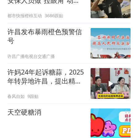
安保人员做“拉眼角”动
作，泰国机场最新回应：
都市快报橙柿互动
3686跟贴
拒绝登机决定由航司作
出；亲历者：曾承诺免费
许昌发布暴雨橙色预警信
改签但没兑现
号
许昌广播电视台交通广播
许妈24年起诉糖蒜，2025
年转异地许昌，提出精神
赔偿20万
春风自如
9跟贴
天空硬糖消