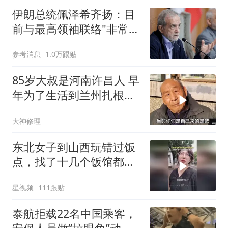
伊朗总统佩泽希齐扬：目
前与最高领袖联络"非常困
难"
参考消息
1.0万跟贴
85岁大叔是河南许昌人 早
年为了生活到兰州扎根一
辈子
大神修理
东北女子到山西玩错过饭
点，找了十几个饭馆都没
开门：午休到几点
星视频
111跟贴
泰航拒载22名中国乘客，