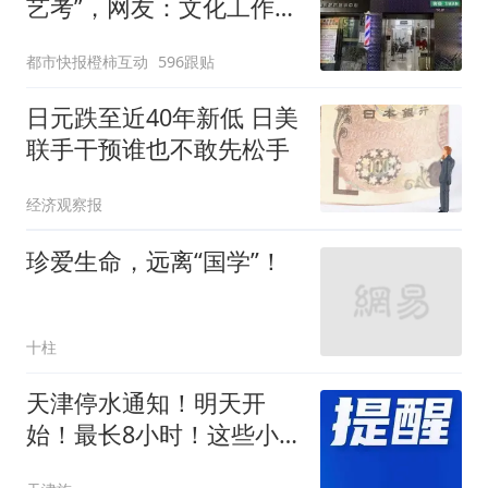
艺考”，网友：文化工作者
一定要有文化，这句话的
都市快报橙柿互动
596跟贴
含金量还在持续上升
日元跌至近40年新低 日美
联手干预谁也不敢先松手
经济观察报
珍爱生命，远离“国学”！
十柱
天津停水通知！明天开
始！最长8小时！这些小
区、单位将受影响...