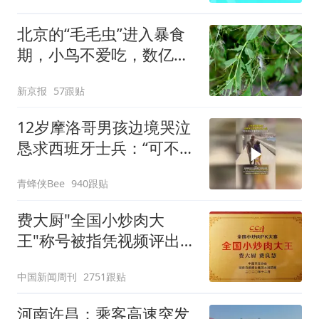
北京的“毛毛虫”进入暴食
期，小鸟不爱吃，数亿头
小蜂迎战
新京报
57跟贴
12岁摩洛哥男孩边境哭泣
恳求西班牙士兵：“可不可
以不要把我遣返回国”
青蜂侠Bee
940跟贴
费大厨"全国小炒肉大
王"称号被指凭视频评出
官方回应
中国新闻周刊
2751跟贴
河南许昌：乘客高速突发