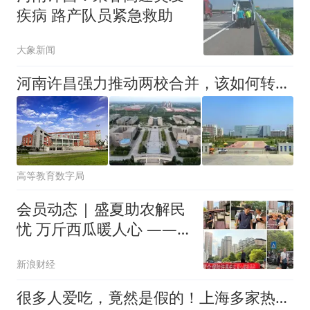
疾病 路产队员紧急救助
大象新闻
河南许昌强力推动两校合并，该如何转型升级为职业本科？
高等教育数字局
会员动态 | 盛夏助农解民
忧 万斤西瓜暖人心 ——
瑞众人寿许昌中支党支部
新浪财经
爱心助农纾困解难
很多人爱吃，竟然是假的！上海多家热门餐饮店被曝光，网友热议