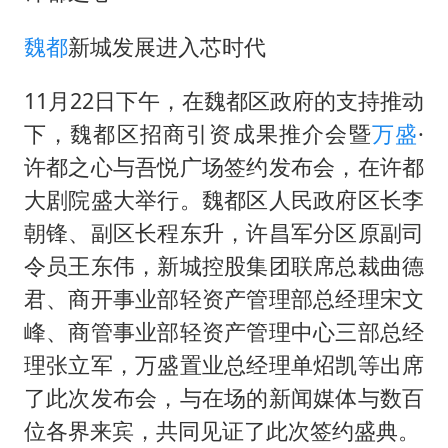
关之琳否认与27岁模特的恋情
村民谈“梅姨”：叫的其实是“媒姨”
魏都
新城发展进入芯时代
中方回应日本广岛核爆81周年
11月22日下午，在魏都区政府的支持推动
中国五箭齐发反制美国
下，魏都区招商引资成果推介会暨
万盛
·
韩国到底有多热
许都之心与吾悦广场签约发布会，在许都
龚宝冬烈士安葬仪式举行
大剧院盛大举行。魏都区人民政府区长李
中国经济展现强大韧性和活力
朝锋、副区长程东升，许昌军分区原副司
令员王东伟，新城控股集团联席总裁曲德
君、商开事业部轻资产管理部总经理宋文
峰、商管事业部轻资产管理中心三部总经
理张立军，万盛置业总经理单炤凯等出席
了此次发布会，与在场的新闻媒体与数百
位各界来宾，共同见证了此次签约盛典。