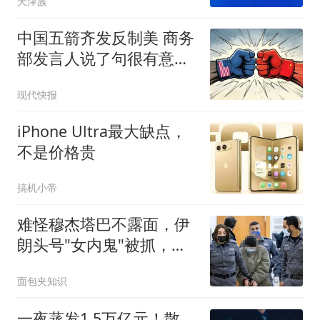
天津族
中国五箭齐发反制美 商务
部发言人说了句很有意思
的话
现代快报
iPhone Ultra最大缺点，
不是价格贵
搞机小帝
难怪穆杰塔巴不露面，伊
朗头号"女内鬼"被抓，泄
露大量国家机密
面包夹知识
一夜蒸发1.5万亿元！散