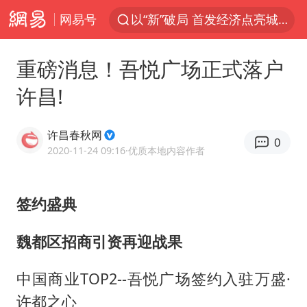
网易号
以“新”破局 首发经济点亮城市消费活力
台风白海豚即将进入48小时警戒线
重磅消息！吾悦广场正式落户
郑国霖回应去景区上班被保安拦下
许昌!
中央气象台发布台风黄色预警
80后女柜员逆袭成4200亿银行副行长
许昌春秋网
0
感觉全东北都在等7号
2020-11-24 09:16
·优质本地内容作者
扎哈罗娃批广岛市长不提美国原子弹
签约盛典
女子利用漏洞0元薅走3000多件家电
金饰克价大幅跳涨
魏都区招商引资再迎战果
多地要求领导干部带头休假
中国商业TOP2--吾悦广场签约入驻万盛·
对话重庆地铁吐血女孩
许都之心