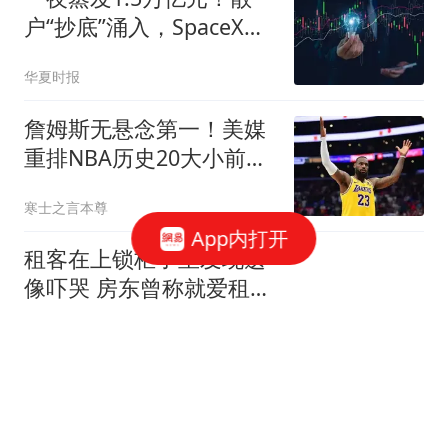
户“抄底”涌入，SpaceX万
亿美元市值迎来关键考验
华夏时报
詹姆斯无悬念第一！美媒
重排NBA历史20大小前
锋：杜兰特第3小卡8
寒士之言本尊
App内打开
租客在上锁柜子里发现遗
像吓哭 房东曾称就爱租给
男生
极目新闻
CCTV-5正在直播横滨冠军
赛1-8决赛！陈熠VS张本