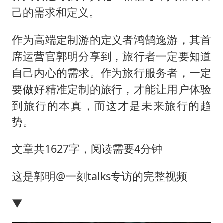
周星驰妈妈现身香港首映礼
己的需求和定义。
上海地铁4条线路全线停运
作为高端定制游的定义者鸿鹄逸游，其首
湖北启动重大气象灾害三级应急响应
席运营官郭明分享到，旅行者一定要知道
费大厨口号更改 不再宣传小炒肉大王
自己内心的需求。作为旅行服务者，一定
56岁刘奕君跟13岁女儿合跳
要做好精准定制的旅行，才能让用户体验
从科技创新看开局起步的时与势
到旅行的本真，而这才是未来旅行的趋
势。
文章共1627字，阅读需要4分钟
这是郭明@一刻talks专访的完整视频
▼