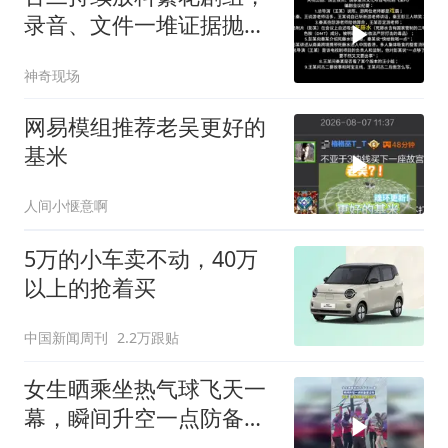
录音、文件一堆证据抛了
出来，偷税传闻还有剧本
神奇现场
争议全都被翻了出来
网易模组推荐老吴更好的
基米
人间小惬意啊
5万的小车卖不动，40万
以上的抢着买
中国新闻周刊
2.2万跟贴
女生晒乘坐热气球飞天一
幕，瞬间升空一点防备都
没有