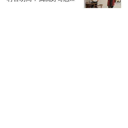
台风
极目新闻
普通储户请做好准备：接
下来，银行存款利率或将
重演2016年的行情
牛锅巴小钒
难怪穆杰塔巴不现身 伊
朗"女内鬼"被抓或泄露大
量机密
混沌录
武契奇：欧洲已处于大战
边缘
吉刻新闻
热搜