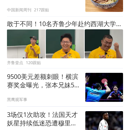
中国新闻周刊
217跟贴
敢于不同！10名齐鲁少年赴约西湖大学！他们是谁？为何而选？
齐鲁壹点
120跟贴
9500美元差额刺眼！横滨
赛奖金曝光，张本兄妹54
万，国乒只有47万
黑鹰观军事
3场仅1次助攻！法国天才
妖星持续低迷恐遭穆里尼