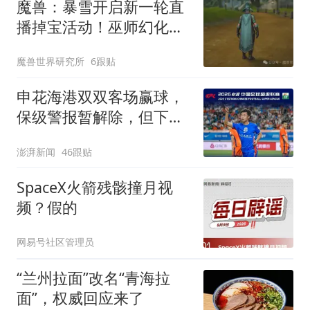
魔兽：暴雪开启新一轮直
播掉宝活动！巫师幻化套
装免费送！
魔兽世界研究所
6跟贴
申花海港双双客场赢球，
保级警报暂解除，但下一
轮才是生死战
澎湃新闻
46跟贴
SpaceX火箭残骸撞月视
频？假的
网易号社区管理员
“兰州拉面”改名“青海拉
面”，权威回应来了