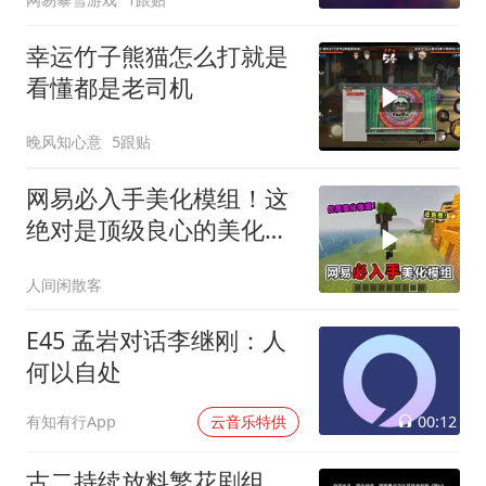
幸运竹子熊猫怎么打就是
看懂都是老司机
晚风知心意
5跟贴
网易必入手美化模组！这
绝对是顶级良心的美化模
组！生存必备！
人间闲散客
E45 孟岩对话李继刚：人
何以自处
00:12
有知有行App
云音乐特供
古二持续放料繁花剧组，