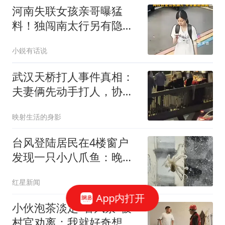
河南失联女孩亲哥曝猛
料！独闯南太行另有隐
情，才会接连去3次
小鋭有话说
武汉天桥打人事件真相：
夫妻俩先动手打人，协管
和两位同事被刑拘
映射生活的身影
台风登陆居民在4楼窗户
发现一只小八爪鱼：晚上
已吃掉
红星新闻
App内打开
小伙泡茶淡定"看风景"被
村官劝离：我就好奇想看