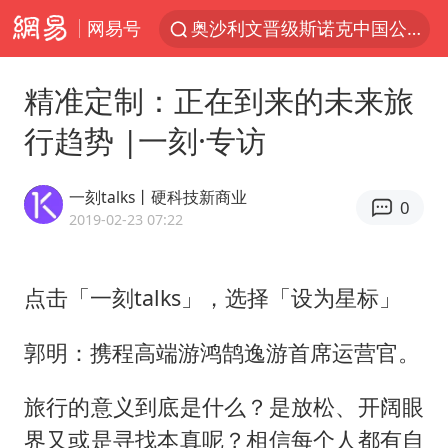
网易号
奥沙利文晋级斯诺克中国公开赛16强
路虎卫士110 HSE限时降价
精准定制：正在到来的未来旅
我国发现稀散金属独立新矿物——乌斯河锗矿
行趋势 |一刻·专访
上海鼓励居家办公
部分银行上调存款利率
一刻talks丨硬科技新商业
0
小沈阳加盟《披荆斩棘》
2019-02-23 07:22
新疆生产建设兵团生态环境局原局长被查
点击「一刻talks」，选择「设为星标」
朱一龙的鼻子怎么了
大疆错失宇树
郭明：携程高端游鸿鹄逸游首席运营官。
5万小车卖不动 微型代步车集体遇冷
旅行的意义到底是什么？是放松、开阔眼
4.2平卫生间补漏注胶花1.55万
界又或是寻找本真呢？相信每个人都有自