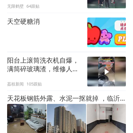
无限鹤壁
64跟贴
天空硬糖消
阳台上滚筒洗衣机自爆，
满筒碎玻璃渣，维修人员
称是人为原因，从未见过
荔枝新闻
105跟贴
洗衣机自爆
天花板钢筋外露、水泥一抠就掉 ，临沂一安置楼交房半年即被鉴定存安全隐患；楼体至今未加固，仍有居民常住