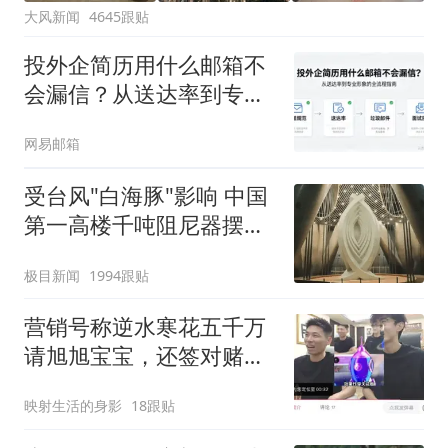
大风新闻
4645跟贴
投外企简历用什么邮箱不
会漏信？从送达率到专业
形象的全流程指南
网易邮箱
受台风"白海豚"影响 中国
第一高楼千吨阻尼器摆动
明显
极目新闻
1994跟贴
营销号称逆水寒花五千万
请旭旭宝宝，还签对赌协
议
映射生活的身影
18跟贴