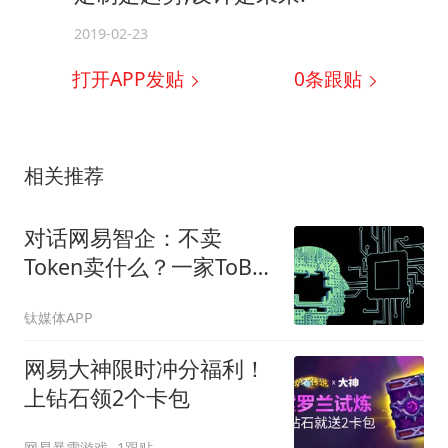
2019-02-23
打开APP发贴
0
条跟贴
相关推荐
对话网易智企：不卖
Token卖什么？一家ToB厂
商的AI生存样本
钛媒体APP
网易大神限时冲分福利！
上钻石领2个卡包
网易暴雪游戏
1跟贴