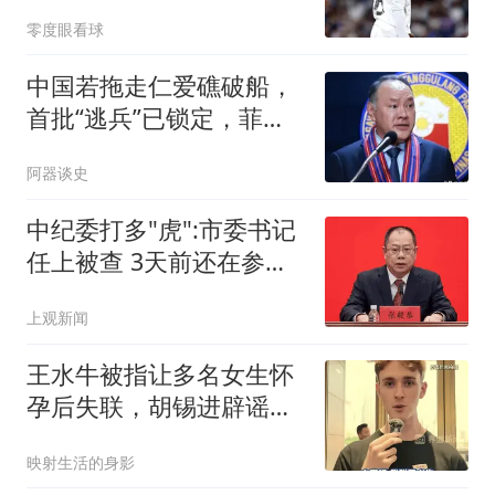
奥弃用，赶紧走人
零度眼看球
中国若拖走仁爱礁破船，
首批“逃兵”已锁定，菲防
长瞬间哑火！
阿器谈史
中纪委打多"虎":市委书记
任上被查 3天前还在参加
活动
上观新闻
王水牛被指让多名女生怀
孕后失联，胡锡进辟谣：
他不是复旦研究生
映射生活的身影