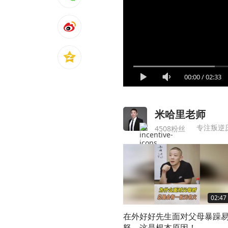
00:00
/
02:33
米哈里老师
专注叛逆
4508粉丝
02:47
在外好好先生面对父母暴躁
怒，这是根本原因！