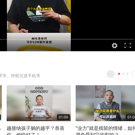
厌学、抑郁沉迷手机等
01:00
01:0
易
越接纳孩子躺的越平？恭喜
“业力”就是残留的情绪，如
你，他快好了！
避免受到它的影响？