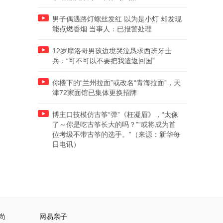
男子偶遇路灯螺丝发红 以为是小灯 却发现
能点燃香烟 当事人：已报警处理
12岁摩洛哥男孩边境哭泣恳求西班牙士
兵：“可不可以不要把我遣返回国”
你楼下的“兰州拉面”或改名“青海拉面”，天
津72家面馆已集体更换招牌
博主口技模仿古筝“弹”《枉凝眉》，“太像
了～你是吃古筝长大的吗？”“或将成为首
位考级不带古筝的选手。”（来源：新华每
日电讯）
尚
网易亲子