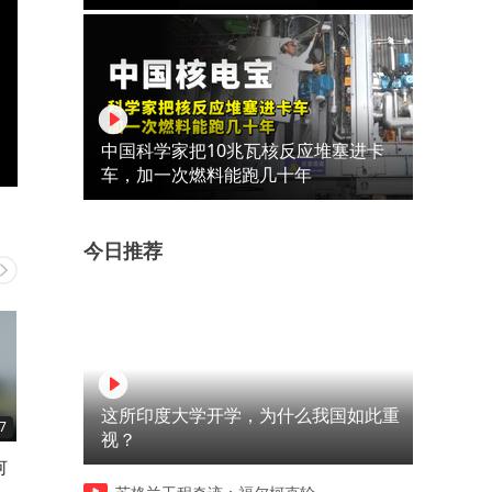
中国科学家把10兆瓦核反应堆塞进卡
车，加一次燃料能跑几十年
今日推荐
这所印度大学开学，为什么我国如此重
7
01:12
02:01
视？
何
孩子的人生路，只能靠他自己
孩子都能向好转变，只要父
走出来！
做好一件事！