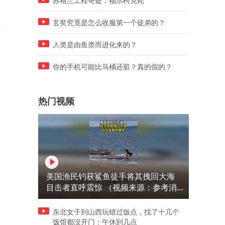
苏格兰工程奇迹：福尔柯克轮
玄奘究竟是怎么收服第一个徒弟的？
人类是由鱼类而进化来的？
你的手机可能比马桶还脏？真的假的？
热门视频
美国渔民钓获鲨鱼徒手将其拽回大海
目击者直呼震惊 （视频来源：参考消
息）
东北女子到山西玩错过饭点，找了十几个
饭馆都没开门：午休到几点