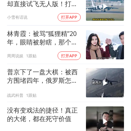
却直接试飞无人版！打着
民用旗号暗藏军备底牌
小雪有话说
打开APP
林青霞：被骂“狐狸精”20
年，眼睛被射瞎，那个男
人只问了一句“谁来出机票
周周说娱
1跟贴
打开APP
钱？”
普京下了一盘大棋：被西
方围堵四年，俄罗斯怎么
反倒打出了国运翻盘？
战武科普
1跟贴
没有变戏法的捷径！真正
的大佬，都在死守价值