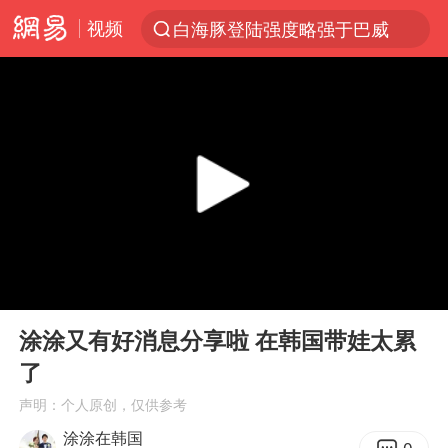
视频
白海豚登陆强度略强于巴威
上半年我国经营主体结构持续优化
《披荆斩棘2026》阵容官宣
杭州机场已取消航班388架次
浙江省委书记：该停下的坚决停下来
中国籍豪华游艇富商之子在泰国被杀
白海豚北上或致京津冀暴雨
00:00
02:21
上海有出现龙卷潜势
Play
Ent
full
新疆一婚礼线上邀请引热议
涂涂又有好消息分享啦 在韩国带娃太累
了
广西公开征集涉黑涉恶犯罪线索
声明：个人原创，仅供参考
中国第1高楼阻尼器摆动明显
涂涂在韩国