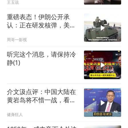
王玉说
重磅表态！伊朗公开承
认：正在研发核弹，美以
弃核伊朗才会弃核
周哥一影视
听完这个消息，请保持冷
静(1)
介文汲点评：中国大陆在
黄岩岛将不惜一战，看你
菲律宾怎么做！
健身狂人