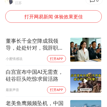
上海大部迎大暴雨
0
江苏
国足U17与阿森纳决赛取消 并列冠军
打开网易新闻 体验效果更佳
上门女婿出轨女邻居多年被判重婚罪
构建更高水平的全民健身公共服务体系
王艺迪2-4不敌张本美和止步4强
董事长千金空降成我领
司机见竹子晃动紧急停车救下全车人
导，处处针对，我辞职
后，3个月公司损失数亿
灌溉水坝被隔成鱼塘 村民投诉20余年
小蜜情感说
打开APP
奋力开创中国式现代化建设新局面
白宫宣布中国AI无需查，
硅谷巨头吃惊求留活路
最新声音
打开APP
老美鱼鹰频频坠机，中国