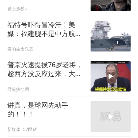
爱上孤独s
福特号吓得冒冷汗！美
媒：福建舰不是中方航母
终点，而是新起点！
奏响生命乐章
普京火速提拔76岁老将，
趁西方没反应过来，大鹅
外交要动真格了
君笙拂兮啊
讲真，是球网先动手
的！！！
新媒体
57跟贴