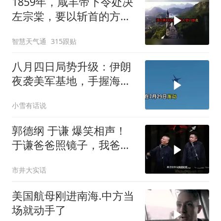
1859年，咸丰帝下令处决
左宗棠，要以斩首的方式
公开行刑，在那生死攸关
智慧天气通
315跟贴
的关头
八月四日局势升级：伊朗
夜袭美军基地，手握海峡
筹码提出3000亿诉求
小雪有话说
郭德纲 于谦 爆笑相声！
于谦爸爸照镜子，我爸爸
东方不败呀，两口子长反
市井大实话
了
美国航母刚进南海.中方当
场就动手了