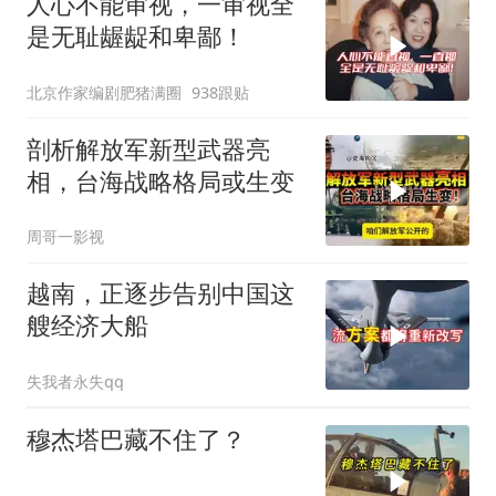
人心不能审视，一审视全
是无耻龌龊和卑鄙！
北京作家编剧肥猪满圈
938跟贴
剖析解放军新型武器亮
相，台海战略格局或生变
周哥一影视
越南，正逐步告别中国这
艘经济大船
失我者永失qq
穆杰塔巴藏不住了？