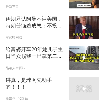
最新声音
伊朗只认阿曼不认美国，
特朗普恼羞成怒：不投降
就永不解除封锁
军武时间线
给富婆开车20年她儿子生
日当众扇我一巴掌第二天
我看懂人心
品读人生百味
讲真，是球网先动手
的！！！
新媒体
40跟贴