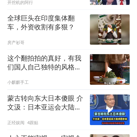
开挖机的阿行
听听
全球巨头在印度集体翻
车，外资收割有多狠？
房产衫哥
这个翻拍拍的真好，有我
们国人自己独特的风格魅
力
小麒麒手工
蒙古转向东大日本傻眼 介
文汲：日本亚运会大陆派
团参加！
正经娱阅
4跟贴