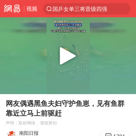
视频
国乒女单三将晋级四强
光影经济撬动暑期消费新蓝海
陈思诚零点晒照为佟丽娅庆生
新疆优化调整景区内自驾服务费
《欢迎来龙餐馆》口碑
上四休三，但降薪1000元，你接受吗？
情侣在平潭拍日出时坠崖致一死一伤
00:00
00:13
检测列车撞人致11死2伤 涉事单位被罚
Play
Ent
full
黄金牛市回来了吗
网友偶遇黑鱼夫妇守护鱼崽，见有鱼群
靠近立马上前驱赶
36岁男演员成景区NPC后人气爆棚
声明：取材网络，谨慎辨别
宇树王兴兴被问了360多个问题
南阳日报