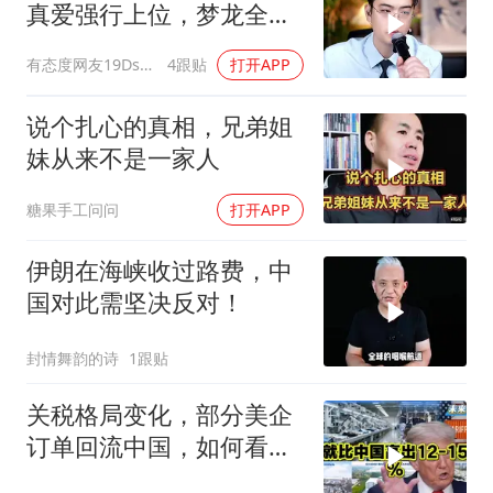
真爱强行上位，梦龙全程
怒斥句句戳破谎言
有态度网友19Dsym
4跟贴
打开APP
说个扎心的真相，兄弟姐
妹从来不是一家人
糖果手工问问
打开APP
伊朗在海峡收过路费，中
国对此需坚决反对！
封情舞韵的诗
1跟贴
关税格局变化，部分美企
订单回流中国，如何看待
特朗普关税政策得失。来