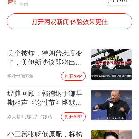
全民健身事业高质量发展
1701
河南
唐田赛前发布会上引用《孙子兵法》
打开网易新闻 体验效果更佳
台当局重金为“台独”织“皇帝新衣”
商场现钱学森巨幅海报 负责人回应
几元成本的AI广告导致千万市值蒸发
美企被炸，特朗普态度变
老挝国会主席赛宋蓬逝世
了，美伊新协议即将出
炉？又被中方说中了
购飞机票7分钟后退票被扣2022元
揭秘世间万象
打开APP
乐享全民健身 共筑健康中国
经典回顾：郭德纲于谦早
期相声《论过节》幽默风
趣爆笑不断
别人都叫我阿腈
1跟贴
打开APP
小三嚣张贬低原配，标榜