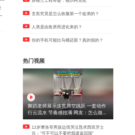
苏格兰工程奇迹：福尔柯克轮
谦
绿营议员造谣卢秀燕护航毒油
绿营大佬吴乃仁欠钱不还仍
楚
尹乃菁痛批：你们把民众都当
活奢靡 高嘉瑜：会重创民进
玄奘究竟是怎么收服第一个徒弟的？
白痴吗
选情
人类是由鱼类而进化来的？
你的手机可能比马桶还脏？真的假的？
热门视频
舞蹈老师展示连贯腾空跳跃 一套动作
行云流水 节奏感拉满 网友：怎么做到
又舞又武的？
12岁摩洛哥男孩边境哭泣恳求西班牙士
兵：“可不可以不要把我遣返回国”