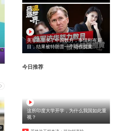
美军高层求了中国数月，事情刚有眉
目，结果被特朗普一个动作搅黄
今日推荐
这所印度大学开学，为什么我国如此重
视？
9
00:50
00:43