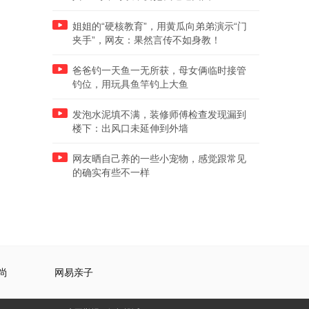
姐姐的“硬核教育”，用黄瓜向弟弟演示“门
夹手”，网友：果然言传不如身教！
爸爸钓一天鱼一无所获，母女俩临时接管
钓位，用玩具鱼竿钓上大鱼
发泡水泥填不满，装修师傅检查发现漏到
楼下：出风口未延伸到外墙
网友晒自己养的一些小宠物，感觉跟常见
的确实有些不一样
尚
网易亲子