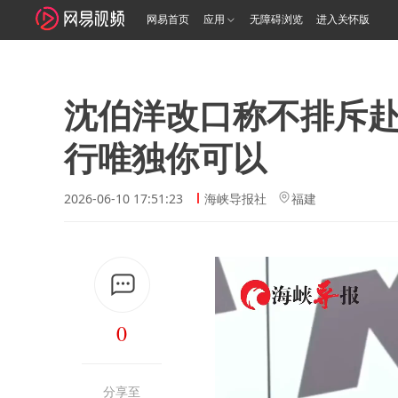
网易首页
应用
无障碍浏览
进入关怀版
沈伯洋改口称不排斥赴
行唯独你可以
2026-06-10 17:51:23
海峡导报社
福建
0
分享至