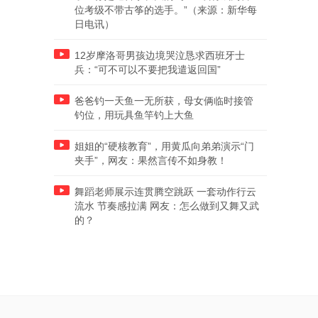
位考级不带古筝的选手。”（来源：新华每
日电讯）
12岁摩洛哥男孩边境哭泣恳求西班牙士
兵：“可不可以不要把我遣返回国”
爸爸钓一天鱼一无所获，母女俩临时接管
钓位，用玩具鱼竿钓上大鱼
姐姐的“硬核教育”，用黄瓜向弟弟演示“门
夹手”，网友：果然言传不如身教！
舞蹈老师展示连贯腾空跳跃 一套动作行云
流水 节奏感拉满 网友：怎么做到又舞又武
的？