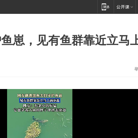
护鱼崽，见有鱼群靠近立马