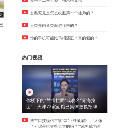
苏格兰工程奇迹：福尔柯克轮
玄奘究竟是怎么收服第一个徒弟的？
0
00:10
00:10
己
1岁宝宝碰坏纸巾盒，宝妈被
“不要以为信用卡在你手里就
人类是由鱼类而进化来的？
女
酒店要求赔付924元
能一个劲儿地刷”，汪峰阻止
14岁女儿买大牌 不是钱的问
你的手机可能比马桶还脏？真的假的？
题
热门视频
你楼下的“兰州拉面”或改名“青海拉
面”，天津72家面馆已集体更换招牌
博主口技模仿古筝“弹”《枉凝眉》，“太像
了～你是吃古筝长大的吗？”“或将成为首