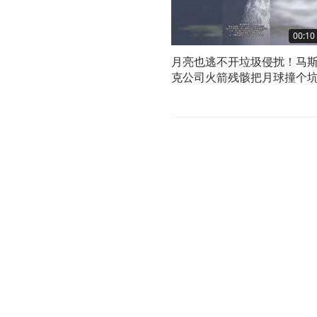
00:10
月亮也逃不开垃圾侵扰！马
克公司火箭残骸把月球撞个