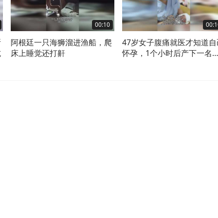
00:10
00:1
斯
阿根廷一只海狮溜进渔船，爬
47岁女子腹痛就医才知道自
坑
床上睡觉还打鼾
怀孕，1个小时后产下一名
婴