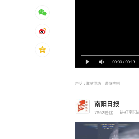
00:00
/
00:13
声明：取材网络，谨慎辨别
南阳日报
讲好南阳
7862粉丝