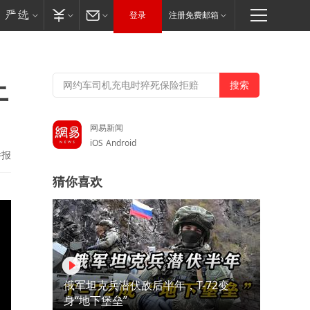
登录
注册免费邮箱
上
网易新闻
iOS
Android
举报
猜你喜欢
俄军坦克兵潜伏敌后半年，T-72变
身“地下堡垒”