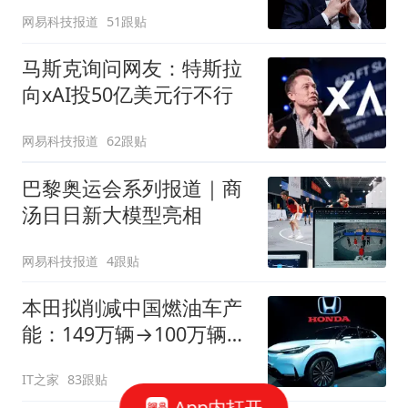
太草率
网易科技报道
51跟贴
马斯克询问网友：特斯拉
向xAI投50亿美元行不行
网易科技报道
62跟贴
巴黎奥运会系列报道｜商
汤日日新大模型亮相
网易科技报道
4跟贴
本田拟削减中国燃油车产
能：149万辆→100万辆，
关闭或停产两家工厂
IT之家
83跟贴
App内打开