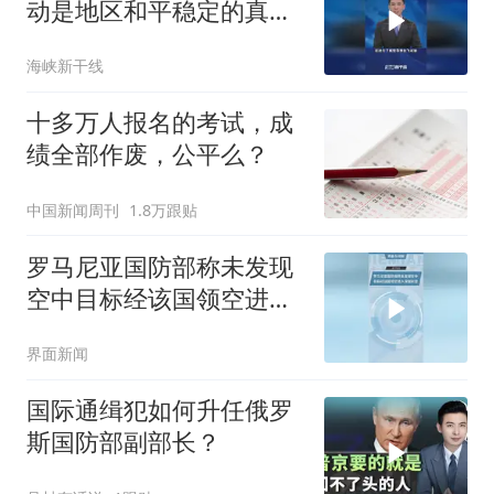
动是地区和平稳定的真正
威胁
海峡新干线
十多万人报名的考试，成
绩全部作废，公平么？
中国新闻周刊
1.8万跟贴
罗马尼亚国防部称未发现
空中目标经该国领空进入
保加利亚
界面新闻
国际通缉犯如何升任俄罗
斯国防部副部长？