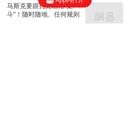
马斯克要跟扎克伯格“笼
斗”！随时随地、任何规则
观察者网
11跟贴
抖音电商否认“上半年
GMV未达预期”传闻
网易科技报道
“最懂苹果”分析师郭明
錤：苹果将停产iPhone
17 Plus
华尔街见闻官方
27跟贴
李斌回应蔚来“千站计
划”迟缓问题：最多推迟一