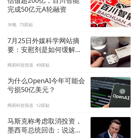
估值超200亿，百川智能
完成50亿元A轮融资
36氪
73跟贴
7月25日外媒科学网站摘
要：安慰剂是如何缓解疼
痛的？
网易科技报道
49跟贴
为什么OpenAI今年可能会
亏损50亿美元？
网易科技报道
12跟贴
马斯克称考虑取消投资，
墨西哥总统回击：说这话