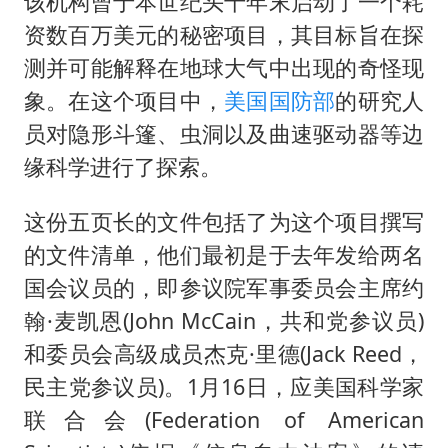
该机构曾于本世纪头十年末启动了一个耗
于东来直播和胖东来核心团队开会
资数百万美元的秘密项目，其目标旨在探
2025年小学教师减少13.19万
测并可能解释在地球大气中出现的奇怪现
泰国：高度重视中国游客旅游体验
象。在这个项目中，
美国
国防部
的研究人
王艺迪无缘横滨赛决赛
员对隐形斗篷、虫洞以及曲速驱动器等边
上海大部迎大暴雨
缘科学进行了探索。
构建更高水平的全民健身公共服务体系
这份五页长的文件包括了为这个项目撰写
的文件清单，他们最初是于去年发给两名
国会议员的，即参议院军事委员会主席约
翰·麦凯恩(John McCain，共和党参议员)
和委员会高级成员杰克·里德(Jack Reed，
民主党参议员)。1月16日，应美国科学家
联合会(Federation of American