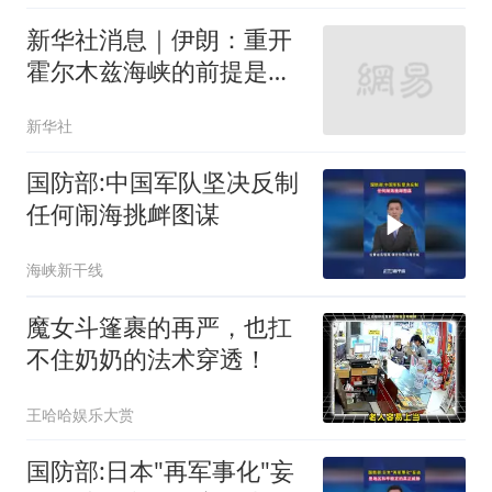
新华社消息｜伊朗：重开
霍尔木兹海峡的前提是美
国满足5个条件
新华社
国防部:中国军队坚决反制
任何闹海挑衅图谋
海峡新干线
魔女斗篷裹的再严，也扛
不住奶奶的法术穿透！
王哈哈娱乐大赏
国防部:日本"再军事化"妄