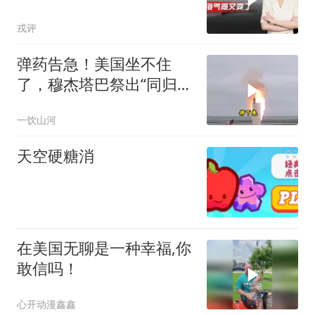
拖走菲舰刻不容缓
戎评
弹药告急！美国坐不住
了，穆杰塔巴祭出“同归于
尽”绝招，暴露致命短板
一饮山河
天空硬糖消
在美国无聊是一种幸福,你
敢信吗！
心开动漫鑫鑫