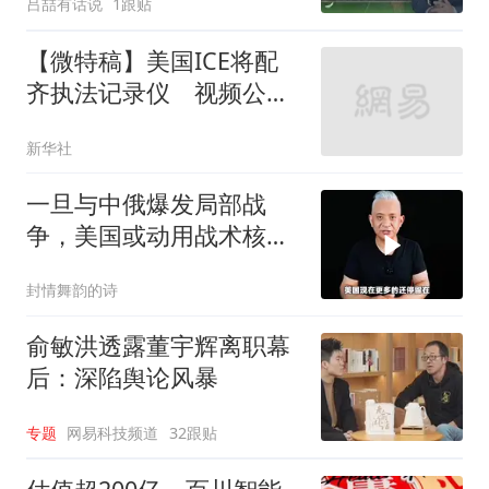
吕喆有话说
1跟贴
【微特稿】美国ICE将配
齐执法记录仪 视频公布
须“酌情”
新华社
一旦与中俄爆发局部战
争，美国或动用战术核武
器！
封情舞韵的诗
俞敏洪透露董宇辉离职幕
后：深陷舆论风暴
专题
网易科技频道
32跟贴