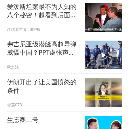
爱泼斯坦案最不为人知的
八个秘密！越看到后面越
头皮发麻！
超话看世界
3跟贴
弗吉尼亚级潜艇高超导弹
威慑中国？PPT虚张声势
CNN太可笑
秋之洁
伊朗开出了让美国愤怒的
条件
雪莲073
生态圈二号