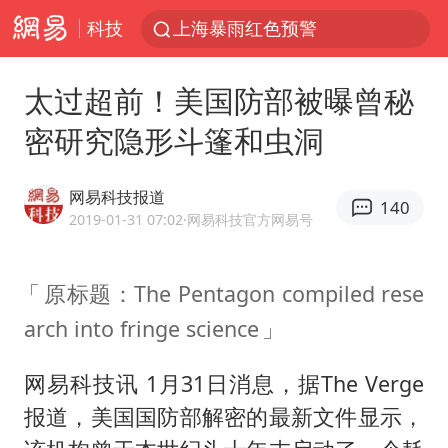
科技
上海暴雨红色预警
上海：5号线16号线浦江线全线停运
太过超前！美国防部被曝曾秘
上海全域长途客运班次全部停运
密研究隐形斗篷和虫洞
周星驰母亲现身香港路演现场
王传君 《披荆斩棘》
网易科技报道
140
国足U17与阿森纳决赛取消 并列冠军
2019-01-31 07:02
·网易科技官方网易号
上海有出现龙卷潜势
原标题：The Pentagon compiled rese
王艺迪2-4不敌张本美和止步4强
arch into fringe science
上门女婿出轨女邻居多年被判重婚罪
1枚就能让航母瘫痪 轰-6J实力有多强
网易科技讯 1月31日消息，据The Verge
以军士兵把枪口对准中国记者
报道，美国国防部解密的最新文件显示，