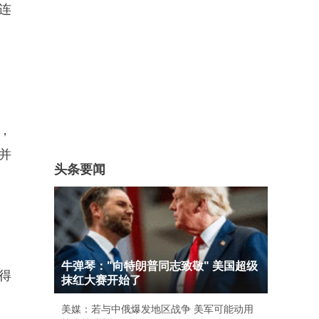
线连
，
并
头条要闻
牛弹琴："向特朗普同志致敬" 美国超级
能得
抹红大赛开始了
美媒：若与中俄爆发地区战争 美军可能动用