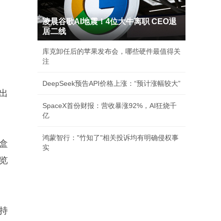
凌晨谷歌AI地震！4位大牛离职 CEO退
居二线
库克卸任后的苹果发布会，哪些硬件最值得关
注
DeepSeek预告API价格上涨：“预计涨幅较大”
出
SpaceX首份财报：营收暴涨92%，AI狂烧千
亿
鸿蒙智行："竹知了"相关投诉均有明确侵权事
盒
实
览
支持