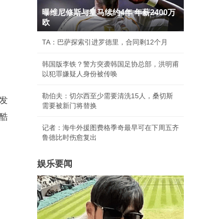
曝维尼修斯与皇马续约4年 年薪2400万
欧
TA：巴萨探索引进罗德里，合同剩12个月
韩国版李铁？警方突袭韩国足协总部，洪明甫
以犯罪嫌疑人身份被传唤
勒伯夫：切尔西至少需要清洗15人，桑切斯
发
需要被新门将替换
酷
记者：海牛外援图费格季奇最早可在下周五齐
鲁德比时伤愈复出
娱乐要闻