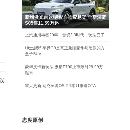
新增激光雷达/标配自适应悬架 全新深蓝
S05售11.59万起
上汽通用再签20年：合资2.0时代，玩法变了
事
绅士越野 享界G9是真正兼顾豪华与硬派的方
盒子SUV
豪华皮卡新玩法 纵横F700上市限时29.99万
起售
战
重大更新 别克至境OS 2.1本月推送OTA
态度原创