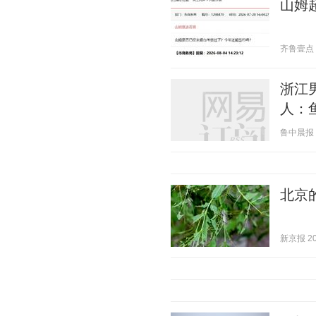
山姆
齐鲁壹点 20
浙江
人：
鲁中晨报 20
北京
新京报 202