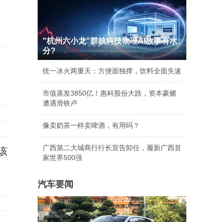
"杭州六小龙"群核科技物理AI故事有水
分?
统一冰火两重天：方便面独撑，饮料全面失速
市值蒸发3850亿！惠科股份大跌，资本豪赌
遭遇滑铁卢
像卖奶茶一样卖啤酒，有用吗？
广西第二大城商行行长宣告卸任，履新广西首
该
家世界500强
汽车要闻