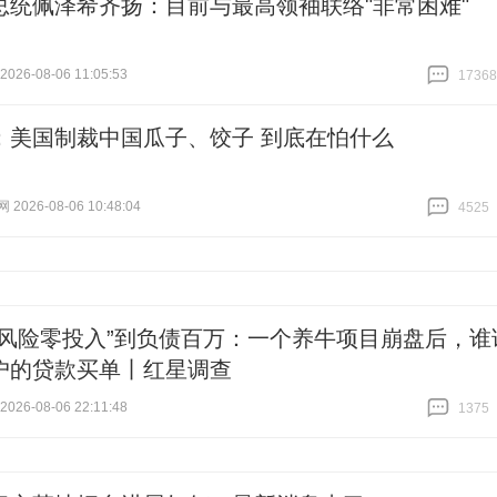
总统佩泽希齐扬：目前与最高领袖联络"非常困难"
26-08-06 11:05:53
17368
跟贴
17368
：美国制裁中国瓜子、饺子 到底在怕什么
026-08-06 10:48:04
4525
跟贴
4525
零风险零投入”到负债百万：一个养牛项目崩盘后，谁
户的贷款买单丨红星调查
26-08-06 22:11:48
1375
跟贴
1375