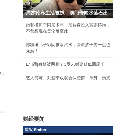
周杰伦私生活被扒，澳门传闻水落石出
她和撒贝宁同居多年，却转身投入富家怀抱，
不曾想现在竟沦落至此
陈凯琳儿子影院被泼汽水，管教孩子虎一点也
无妨！
E句话|身材被网暴？C罗未婚妻疑似回应了
11
艺人何与、刘些宁双双否认恋情：单身，勿扰
财经要闻