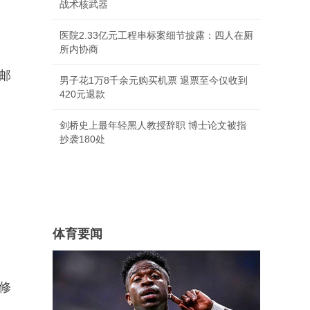
战术核武器
医院2.33亿元工程串标案细节披露：四人在厕
所内协商
（邮
男子花1万8千余元购买机票 退票至今仅收到
420元退款
剑桥史上最年轻黑人教授辞职 博士论文被指
抄袭180处
体育要闻
得修