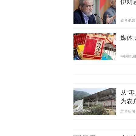
伊朗
参考消息 20
媒体
中国能源网 2
从“
为农
红星新闻 20