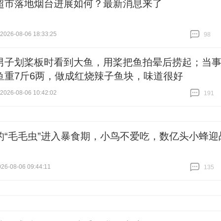
超市落地烟台进展如何？最新消息来了
26-08-06 18:33:25
98
跟贴
98
男子划桨板时看到大鱼，用桨把鱼拍晕后捞起；当
鱼重7斤6两，做成红烧辣子鱼块，味道很好
26-08-06 10:42:02
191
跟贴
191
的“毛毛虫”进入暴食期，小鸟不爱吃，数亿头小蜂迎
6-08-06 09:44:11
135
跟贴
135