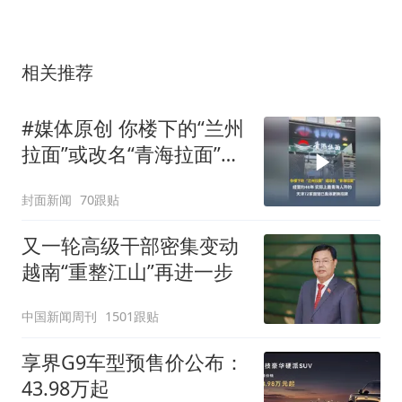
相关推荐
#媒体原创 你楼下的“兰州
拉面”或改名“青海拉面”，
经营约40年，实际上是青
封面新闻
70跟贴
海人开的，天津72家面馆
已集体更换招牌
又一轮高级干部密集变动
越南“重整江山”再进一步
中国新闻周刊
1501跟贴
享界G9车型预售价公布：
43.98万起