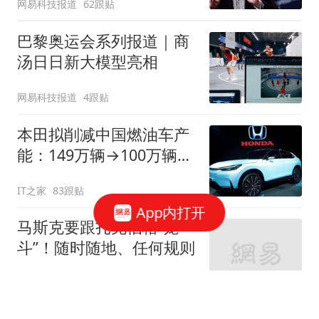
网易科技报道
62跟贴
巴黎奥运会系列报道｜商
汤日日新大模型亮相
网易科技报道
4跟贴
本田拟削减中国燃油车产
能：149万辆→100万辆，
关闭或停产两家工厂
IT之家
83跟贴
App内打开
马斯克要跟扎克伯格“笼
斗”！随时随地、任何规则
观察者网
11跟贴