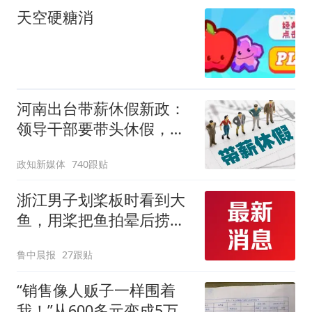
天空硬糖消
河南出台带薪休假新政：
领导干部要带头休假，推
动全员应休尽休、休满休
政知新媒体
740跟贴
足，对纸面休假、弄虚作
假的机关事业单位进行约
浙江男子划桨板时看到大
谈通报、限期整改
鱼，用桨把鱼拍晕后捞
起；当事人：鱼重7斤6
鲁中晨报
27跟贴
两，做成红烧辣子鱼块，
味道很好
“销售像人贩子一样围着
我！”从600多元变成5万