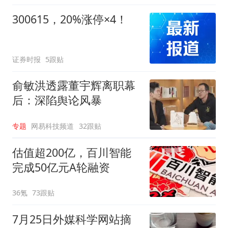
300615，20%涨停×4！
证券时报
5跟贴
俞敏洪透露董宇辉离职幕
后：深陷舆论风暴
专题
网易科技频道
32跟贴
估值超200亿，百川智能
完成50亿元A轮融资
36氪
73跟贴
7月25日外媒科学网站摘