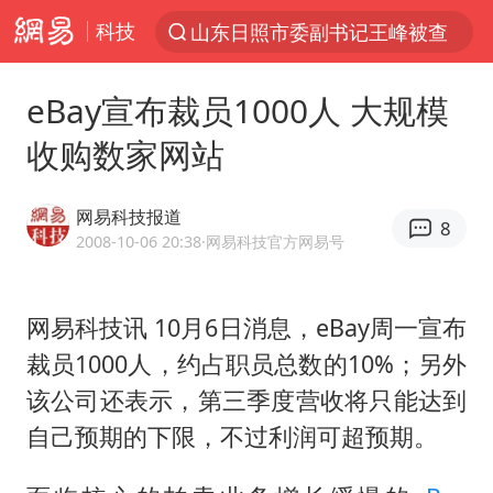
科技
山东日照市委副书记王峰被查
探寻“技能+”促就业创业新路
eBay宣布裁员1000人 大规模
白海豚体型堪比东三省
收购数家网站
24小时不关空调 电费反而更低？
山东财大教授刘海明逝世 终年38岁
网易科技报道
8
美国退回1000亿美元关税
2008-10-06 20:38
·网易科技官方网易号
顾客结账把钱扔地上 服务员霸气扔回
网易科技讯 10月6日消息，eBay周一宣布
李亚鹏向地铁吐血女孩捐99999元
裁员1000人，约占职员总数的10%；另外
香港殿堂级填词人黎彼得因病离世 终年76岁
该公司还表示，第三季度营收将只能达到
台风白海豚或在华东沿海登陆
自己预期的下限，不过利润可超预期。
“银行午休1.5小时”留个窗口行不行