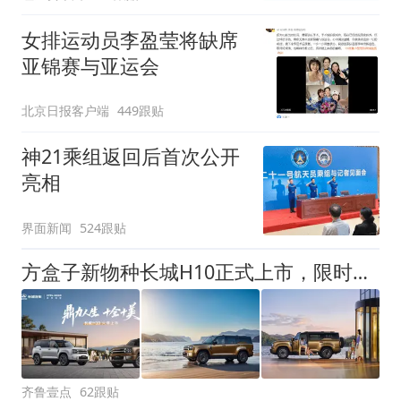
女排运动员李盈莹将缺席
亚锦赛与亚运会
北京日报客户端
449跟贴
神21乘组返回后首次公开
亮相
界面新闻
524跟贴
方盒子新物种长城H10正式上市，限时换新价20.18万元起
齐鲁壹点
62跟贴