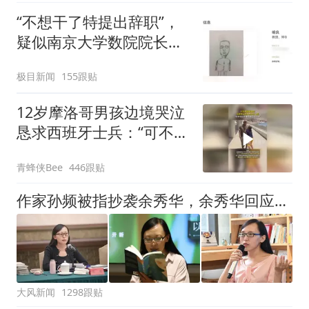
“不想干了特提出辞职”，
疑似南京大学数院院长辞
职信流传，院方回应：喻
极目新闻
155跟贴
良教授已卸任院长一职，
不清楚辞职信来源；曾用
12岁摩洛哥男孩边境哭泣
手绘图做头像
恳求西班牙士兵：“可不可
以不要把我遣返回国”
青蜂侠Bee
446跟贴
作家孙频被指抄袭余秀华，余秀华回应：看到了，给老子等着
大风新闻
1298跟贴