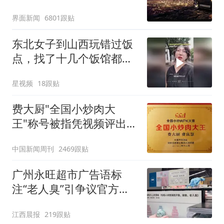
界面新闻
6801跟贴
东北女子到山西玩错过饭
点，找了十几个饭馆都没
开门：午休到几点
星视频
18跟贴
费大厨"全国小炒肉大
王"称号被指凭视频评出
官方回应
中国新闻周刊
2469跟贴
广州永旺超市广告语标
注“老人臭”引争议官方回
应：统一上报反馈，门店
江西晨报
219跟贴
核实完毕后会回电