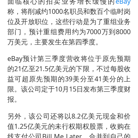
41岁女子为鼓励女儿考上985研究生
面临核心的拍卖业务增长缓慢的
eBay
称，将削减约1000名职员和数百个临时岗
沙特否认与胡塞武装举行会谈
位及开放职位，这些行动是为了重组业务
如何把百年大党建设得更加坚强有力
部门，预计重组费用约为7000万到8000
乘客脱鞋散发异味 司机提醒反被怼
万美元，主要发生在第四季度。
日本籍女网红在韩直播时自杀身亡
eBay预计第三季度营收将位于原先预期
太阳表面最高分辨率图像来了
的21亿至21.5亿美元的下限，不过每股收
余承东口误将24999元电脑报成2499
益可超原先预期的39美分至41美分的上
总书记关心百姓身边这些民生大事
限。该公司定于10月15日发布第三季度财
报。
另外，该公司还将以8.2亿美元现金和价
值1.25亿美元的未行权期权股票，收购在
线支付公司Bill Me Later，合并到自己的