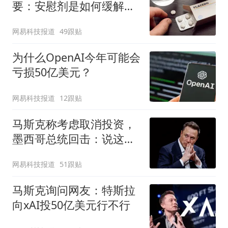
要：安慰剂是如何缓解疼
痛的？
网易科技报道
49跟贴
为什么OpenAI今年可能会
亏损50亿美元？
网易科技报道
12跟贴
马斯克称考虑取消投资，
墨西哥总统回击：说这话
太草率
网易科技报道
51跟贴
马斯克询问网友：特斯拉
向xAI投50亿美元行不行