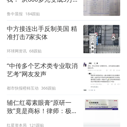
元，57岁保洁阿姨做医美
鲁中晨报
184跟贴
后眼睛肿到流泪、视物模
糊
中方接连出手反制美国 精
准打击7家实体
环球网资讯
68跟贴
“中传多个艺术类专业取消
艺考”网友发声
都市快报橙柿互动
366跟贴
辅仁红霉素眼膏“原研一
致”竟是商标！律师：极易
误导消费者，不妥
红星资本局
121跟贴