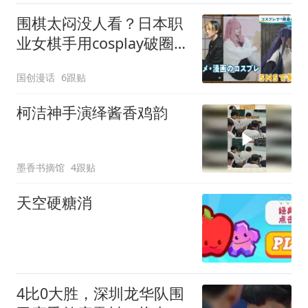
围棋太闷没人看？日本职
业女棋手用cosplay破圈，
网友：不如搞抽象
国创漫话
6跟贴
柯洁神手演绎酱香鸡韵
墨香书摘馆
4跟贴
天空硬糖消
4比0大胜，深圳龙华队围