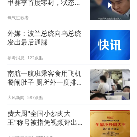
甲赛季首度零封，状态火
热剑指冠军
氧气过敏者
外媒：波兰总统向乌总统
发出最后通牒
参考消息
122跟贴
南航一航班乘客食用飞机
餐闹肚子 厕所外一度排长
队
大风新闻
587跟贴
费大厨"全国小炒肉大
王"称号被指凭视频评出
官方回应