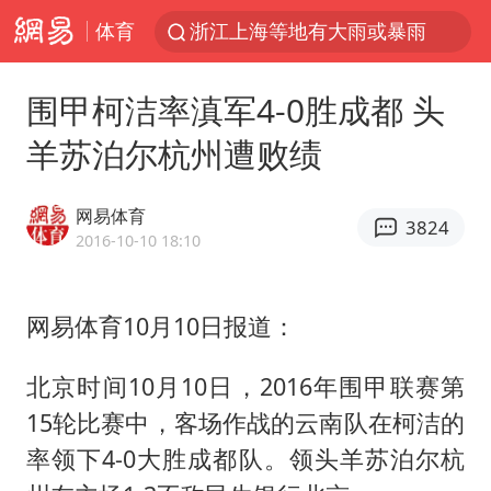
体育
浙江上海等地有大雨或暴雨
新疆优化调整景区内自驾服务费
围甲柯洁率滇军4-0胜成都 头
微信又有新功能，你可以“撤回”你的撤回了！
羊苏泊尔杭州遭败绩
“新疆的交警怎么个个像我妈”
情侣平潭拍日出坠崖1死1伤
网易体育
3824
上四休三，但降薪1000元，你接受吗？
2016-10-10 18:10
西湖突现狂风暴雨 游客瞬间被浇透
网易体育10月10日报道：
台当局重金为“台独”织“皇帝新衣”
白海豚将正面袭击贯穿浙江
北京时间10月10日，2016年围甲联赛第
《欢迎来龙餐馆》口碑
15轮比赛中，客场作战的云南队在柯洁的
郑丽文：台湾从来没有“独立”过
率领下4-0大胜成都队。领头羊苏泊尔杭