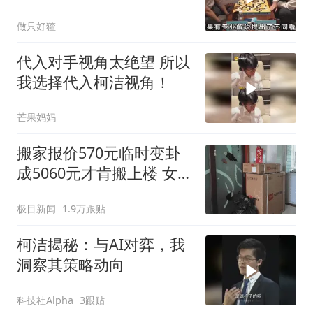
做只好猹
代入对手视角太绝望 所以
我选择代入柯洁视角！
芒果妈妈
搬家报价570元临时变卦
成5060元才肯搬上楼 女子
傻眼
极目新闻
1.9万跟贴
柯洁揭秘：与AI对弈，我
洞察其策略动向
科技社Alpha
3跟贴