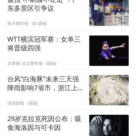
东多景区引争议
南方都市报
581跟贴
WTT横滨冠军赛：女单三
将晋级四强
北青网-北京青年报
5跟贴
台风“白海豚”未来三天强
降雨影响7省市，浙江上
海等地位于台风危险半圆
澎湃新闻
1跟贴
29岁克拉克死因公布：吸
食海洛因与可卡因