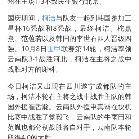
几元成本的AI广告导致千万市值蒸发
州在主场1-3不敌民生银行北京。
茅台部分直营店飞天茅台提价
国庆期间，
柯洁
与队友一起到韩国参加三
酒店回应车内过夜被收150元
星杯16强战和8强战，最终柯洁、柁嘉
商场现钱学森巨幅海报 负责人回应
熹、范蕴若以及韩国的李世石四人晋级四
杭州全市有序停课
强。10月8日
围甲
联赛第14轮，柯洁率领
云南队3-1战胜河北，柯洁在主将之战中
乐享全民健身 共筑健康中国
战胜对方的谢科。
今日柯洁又出现在四川遂宁成都队的主
场，柯洁本轮在主将之战中战胜主队的韩
国外援崔哲瀚。云南队外援申真谞在快棋
比赛中战胜了党毅飞，云南队的牛雨田和
范胤也都分别战胜各自对手，云南队本轮
取得4-0的大胜。