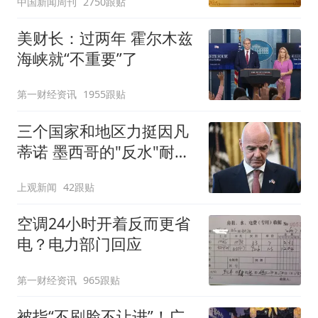
中国新闻周刊
2750跟贴
美财长：过两年 霍尔木兹
海峡就“不重要”了
第一财经资讯
1955跟贴
三个国家和地区力挺因凡
蒂诺 墨西哥的"反水"耐人
寻味
上观新闻
42跟贴
空调24小时开着反而更省
电？电力部门回应
第一财经资讯
965跟贴
被指“不刷脸不让进”！广