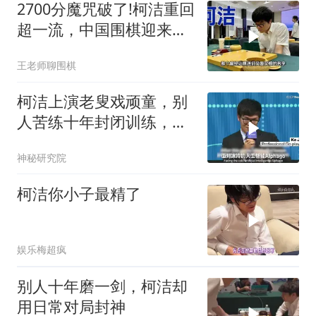
2700分魔咒破了!柯洁重回
超一流，中国围棋迎来六
超鼎立时代
王老师聊围棋
柯洁上演老叟戏顽童，别
人苦练十年封闭训练，他
天天整活照样夺冠
神秘研究院
柯洁你小子最精了
娱乐梅超疯
别人十年磨一剑，柯洁却
用日常对局封神