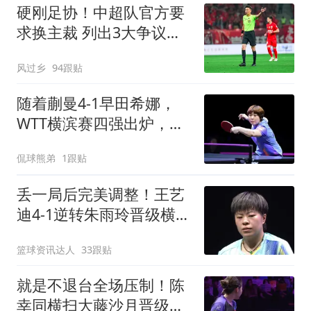
硬刚足协！中超队官方要
求换主裁 列出3大争议比
赛：鲁能全上榜
风过乡
94跟贴
随着蒯曼4-1早田希娜，
WTT横滨赛四强出炉，国
乒3人围剿张本美和
侃球熊弟
1跟贴
丢一局后完美调整！王艺
迪4-1逆转朱雨玲晋级横滨
冠军赛四强！
篮球资讯达人
33跟贴
就是不退台全场压制！陈
幸同横扫大藤沙月晋级横