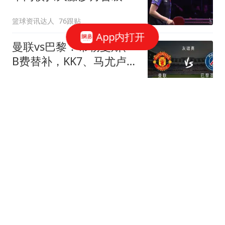
滨冠军赛四强！
篮球资讯达人
76跟贴
App内打开
曼联vs巴黎：蒂勒曼斯、
B费替补，KK7、马尤卢、
马兹拉维出战
懂球帝
1跟贴
毛毅军：胜利来之不易；
下半场换上徐皓阳原本就
是赛前计划的
懂球帝
1跟贴
全市场：萨索洛将在转会
窗尾声补强后防线，阿切
尔比在列
懂球帝
1跟贴