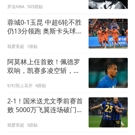
罗说NBA
505跟贴
蓉城0-1玉昆 中超6轮不胜
仍13分领跑 奥斯卡头球制
胜+赛季16球
我爱英超
1跟贴
阿莫林上任首败！佩德罗
双响，凯赛多凌空斩，切
尔西3-0大胜AC米兰
钉钉陌上花开
4跟贴
2-1！国米送尤文季前赛首
败 5000万飞翼连场破门
23岁奇兵替补建功
我爱英超
3跟贴