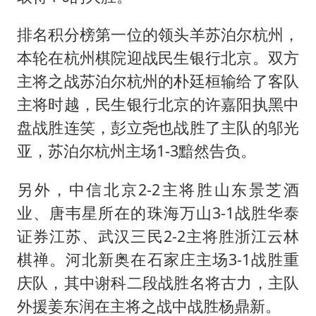
排名积分榜第一位的领头羊苏泊尔杭州，
本轮在杭州棋院迎战民生银行北京。双方
主将之战苏泊尔杭州的朴廷桓输给了客队
主将时越，民生银行北京的许嘉阳执黑中
盘战胜连笑，彭立尧也战胜了主队的邬光
亚，苏泊尔杭州主场1-3黯然告负。
另外，中信北京2-2主将胜山东景芝酒
业、唐韦星所在的珠海万山3-1战胜华泰
证券江苏、武汉三民2-2主将胜浙江云林
棋禅。河北新奥在石家庄主场3-1战胜重
庆队，其中谢科二段战胜名将古力，主队
外援姜东润在主将之战中战胜杨鼎新。