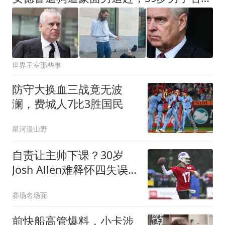
世界王室那些事
防守大换血三战竟无波
澜，费城人7比3胜国民
星河漫山野
自责让主帅下课？30岁
Josh Allen难释怀四失误
之痛
赛场名场面
前快船高管爆料，小卡涉