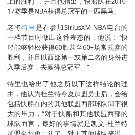
秋天的第一杯奶茶到底有多火
上的胜利”，并且他指出，快船队在2016-
17赛季是NBA获得总冠军的一匹黑马。
百花奖开幕式
国防部：坚决反制任何闹海挑衅图谋
老将
特里
是在参加SiriusXM NBA电台的
东航：国内客票提前14天免费退改
一档节目时做出这番表态的，他说：“快
美股存储板块集体大跌
船能够轻松获得60胜甚至60+场常规赛的
胜利，并且以西部第一或第二名的身份进
胡彦斌获《歌手2026》歌王
入季后赛，去赢得总冠军。”
“今天得有40℃了吧 为啥还不预警”
夯实基础开新局
特里也给出了他之所以下这样结论的理
由，他认为杜兰特今夏加盟勇士后，会给
包括快船在内的其他联盟西部球队卸下很
大的压力，“对于快船和其他联盟西部的
球队而言，最好的事情就是凯文-杜兰特
加盟金州勇士队了，对于其他球队来说，