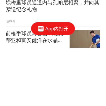
埃梅里球员通道内与孔帕尼相聚，并向其
赠送纪念礼物
懂球帝
App内打开
前枪手球员再会面，恩凯
蒂亚和富安健洋在水晶宫
重聚握手
懂球帝
德天空：因球员未能通过
体检，阿斯拉尼转会莱比
锡告吹
懂球帝
每体：巴萨与罗德里谈妥
4年合同，巴萨认为曼城