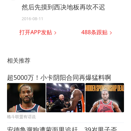
然后先摸到西决地板再吹不迟
2016-08-11
打开APP发贴
488
条跟贴
相关推荐
超5000万！小卡阴阳合同再爆猛料啊
格斗联盟有话说
安德鲁遛狗遭蒙面男追赶，39岁男子否认多项指控，法院拒让其带狗出庭