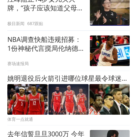
牌，“孩子应该知道父母的
不易”，称自己买衣服80%
极目新闻
687跟贴
都在淘宝
NBA调查快船违规招募：
1份神秘代言搅局伦纳德
亿元交易
赛场速报局
姚明退役后火箭引进哪位球星最令球迷激动？詹姆斯哈登排名第五
体育一点就通
去年信誓旦旦3000万 今年