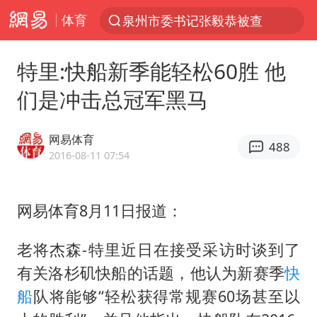
体育
泉州市委书记张毅恭被查
“电影+”如何激发千亿级消费新活力？
特里:快船新季能轻松60胜 他
台风白海豚已进入24小时警戒线
们是冲击总冠军黑马
全球首个长时储能一体化产业园量产
陈垣宇0-3张禹珍 国乒男单全军覆没
网易体育
488
中巨芯：上半年归母净利润1405.77万元
2016-08-11 07:54
四川宜宾市高县4.9级地震致1人死亡
网易体育8月11日报道：
中国女篮70-67险胜尼日利亚女篮
名创优品回应女子吐槽内裤质量差
老将杰森-特里近日在接受采访时谈到了
上海：台风白海豚或将带来龙卷风
有关洛杉矶快船的话题，他认为新赛季
快
出口禁令驱动有色板块大涨
船
队将能够“轻松获得常规赛60场甚至以