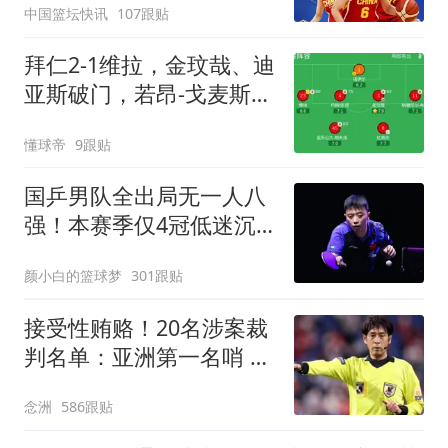
中国篮坛快讯
107跟贴
7+5
拜仁2-1维拉，金玟哉、迪
亚斯破门，若昂-戈麦斯扳
回一城
懂球帝
9跟贴
国乒男队全出局无一人八
强！本赛季仅4冠低迷沉
底 王楚钦仍独扛大旗
颜小白的篮球梦
301跟贴
接受性贿赂！20名涉案裁
判名单：亚洲第一名哨 日
本2主裁+香港1人
念洲
586跟贴