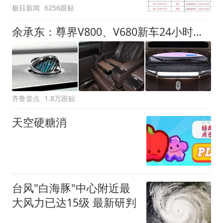
极目新闻
6256跟贴
聘，成立调查组全面核查
余承东：尊界V800、V680新车24小时大定突破3500台
齐鲁壹点
1.8万跟贴
天空硬糖消
台风"白海豚"中心附近最
大风力已达15级 最新研判