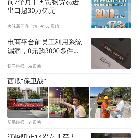
前7个月中国货物贸易进
出口超30万亿元
央视新闻客户端
4169跟贴
电商平台前员工利用系统
漏洞，0元购3000多件家
电！
扬子晚报
58跟贴
西瓜“保卫战”
新民晚报
61跟贴
汪峰阻止14岁女儿买大