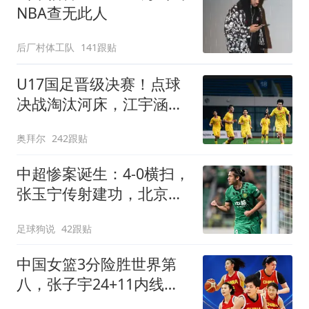
NBA查无此人
后厂村体工队
141跟贴
U17国足晋级决赛！点球
决战淘汰河床，江宇涵两
次扑点，再战阿森纳
奥拜尔
242跟贴
中超惨案诞生：4-0横扫，
张玉宁传射建功，北京国
安升到第3
足球狗说
42跟贴
中国女篮3分险胜世界第
八，张子宇24+11内线无
解，杨舒予12+6王思雨