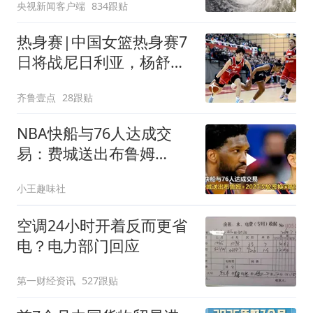
央视新闻客户端
834跟贴
热身赛|中国女篮热身赛7
日将战尼日利亚，杨舒予
有望出战
齐鲁壹点
28跟贴
NBA快船与76人达成交
易：费城送出布鲁姆
+2027次轮签换回现金补
小王趣味社
偿
空调24小时开着反而更省
电？电力部门回应
第一财经资讯
527跟贴