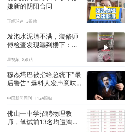
嫌新的阴阳合同
正经球迷
3跟贴
发泡水泥填不满，装修师
傅检查发现漏到楼下：出
风口未延伸到外墙
星视频
8跟贴
穆杰塔巴被指给总统下"最
后警告" 爆料人发声意味
深长
中国新闻周刊
1124跟贴
佛山一中学招聘物理教
师，笔试前13名均遭淘
汰？教育局：已叫停招