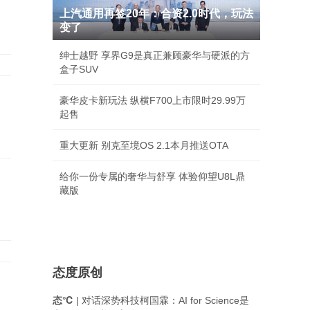
上汽通用再签20年：合资2.0时代，玩法
变了
绅士越野 享界G9是真正兼顾豪华与硬派的方
盒子SUV
豪华皮卡新玩法 纵横F700上市限时29.99万
起售
重大更新 别克至境OS 2.1本月推送OTA
给你一份专属的奢华与舒享 体验仰望U8L鼎
藏版
态度原创
态℃
| 对话深势科技柯国霖：AI for Science是