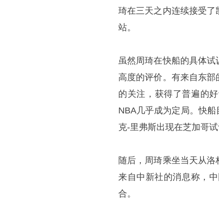
琦在三天之内连续接受了
站。
虽然周琦在快船的具体试
高度的评价。有来自东部
的关注，获得了普遍的好
NBA几乎成为定局。快
克-里弗斯出现在芝加哥
随后，周琦乘坐当天从洛
来自中新社的消息称，中
合。