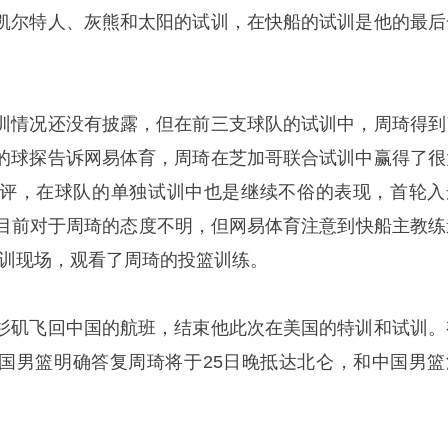
凯尔特人、灰熊和太阳的试训，在快船的试训是他的最后
训情况还没有披露，但在前三支球队的试训中，周琦得到
的球探告诉网易体育，周琦在芝加哥联合试训中赢得了很
评，在球队的单独试训中也是继续不俗的表现，首轮入
船目前对于周琦的态度不明，但网易体育注意到快船主教练
试训现场，观看了周琦的投篮训练。
杉矶飞回中国的航班，结束他此次在美国的特训和试训。
国男篮明确答复周琦将于25日晚抵达北仑，和中国男篮