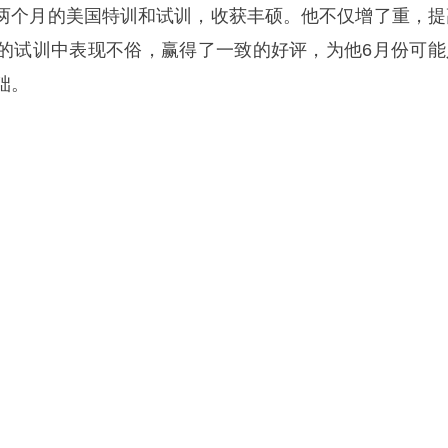
两个月的美国特训和试训，收获丰硕。他不仅增了重，提
A的试训中表现不俗，赢得了一致的好评，为他6月份可能
础。