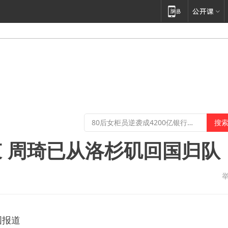
 周琦已从洛杉矶回国归队
国报道