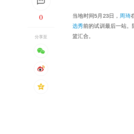
0
当地时间5月23日，
周琦
选秀
前的试训最后一站。
篮汇合。
分享至