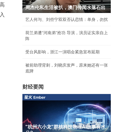
高
周杰伦私生活被扒，澳门传闻水落石出
入
艺人何与、刘些宁双双否认恋情：单身，勿扰
荷兰弟遭“河南弟”抢功 导演，演员证实亲自上
阵
受台风影响，浙江一演唱会紧急宣布延期
被前助理背刺，刘晓庆发声，原来她还有一张
底牌
财经要闻
"杭州六小龙"群核科技物理AI故事有水