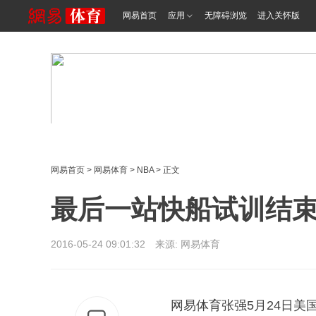
网易首页
应用
无障碍浏览
进入关怀版
网易首页
>
网易体育
>
NBA
> 正文
最后一站快船试训结束
2016-05-24 09:01:32 来源: 网易体育
网易体育张强5月24日美