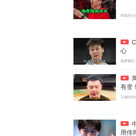
情如伊人b 2
心
残梦断忆 20
有变
王稱吃吃喝喝
用传