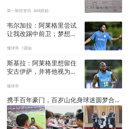
第一财经资讯
868跟贴
韦尔加拉：阿莱格里尝试
让我改踢中前卫；梦想入
选意大利队
懂球帝
1跟贴
斯基拉：阿莱格里想留住
安古伊萨，并将他视为关
键球员
懂球帝
携手百年豪门，百岁山化身球迷圆梦合伙人