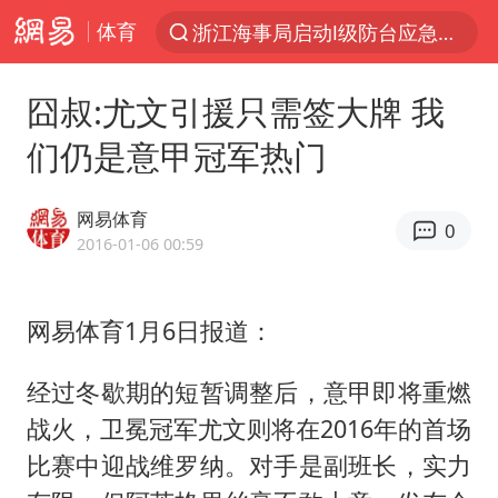
体育
浙江海事局启动Ⅰ级防台应急响应
“电影+”如何激发千亿级消费新活力？
囧叔:尤文引援只需签大牌 我
泰国初中生饮弹自尽前开了26枪
们仍是意甲冠军热门
河南南阳低保户为何背上40万元贷款
预计“白海豚”明晚将在浙江舟山到福建福鼎一带沿海登陆
网易体育
0
用AI造出新病毒意味着什么
2016-01-06 00:59
美股创4月份以来最大单周涨幅
网易体育1月6日报道：
实时追踪台风白海豚
俄黑客称掌握北约直接参与袭俄证据
经过冬歇期的短暂调整后，意甲即将重燃
中方回应美国对多晶硅加征关税
战火，卫冕冠军尤文则将在2016年的首场
女子被狗舔脚确诊三级暴露 医生回应
比赛中迎战维罗纳。对手是副班长，实力