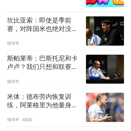
坎比亚索：即使是季前
赛，对阵国米也绝对没有
任何退缩的理由
懂球帝
斯帕莱蒂：巴斯托尼和卡
卢卢？我们只想和联赛的
最强对手比赛
懂球帝
米体：德布劳内恢复训
练，阿莱格里为他量身定
制4-2-3-1阵容
懂球帝
4跟贴