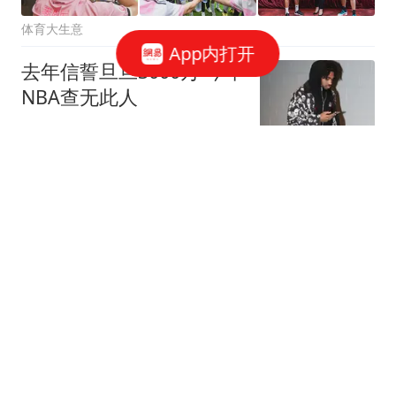
体育大生意
App内打开
去年信誓旦旦3000万 今年
NBA查无此人
后厂村体工队
203跟贴
U17国足晋级决赛！点球
决战淘汰河床，江宇涵两
次扑点，再战阿森纳
奥拜尔
804跟贴
中超惨案诞生：4-0横扫，
张玉宁传射建功，北京国
安升到第3
足球狗说
141跟贴