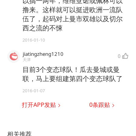
以搞一两年，维维亚诺或佩林可以
撸来。这样就可以挺进欧洲一流队
伍了，起码对上曼市双雄以及切尔
西之流的不悚
2016-01-10
jiatingzheng1210
0
天津
目前3个变态球队！瓜去曼城或曼
联，马上要组建第四个变态球队了
2016-01-07
打开APP发贴
0
条跟贴
相关推荐