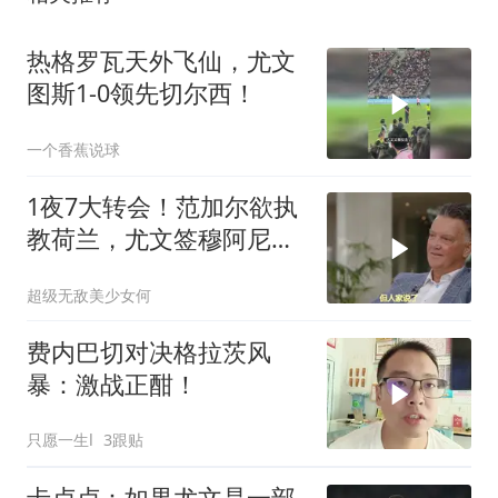
热格罗瓦天外飞仙，尤文
图斯1-0领先切尔西！
一个香蕉说球
1夜7大转会！范加尔欲执
教荷兰，尤文签穆阿尼切
尔西签巴尔科
超级无敌美少女何
费内巴切对决格拉茨风
暴：激战正酣！
只愿一生l
3跟贴
卡卢卢：如果尤文是一部