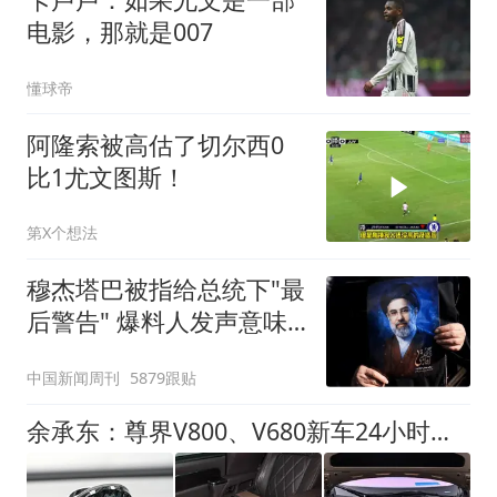
电影，那就是007
懂球帝
阿隆索被高估了切尔西0
比1尤文图斯！
第X个想法
穆杰塔巴被指给总统下"最
后警告" 爆料人发声意味
深长
中国新闻周刊
5879跟贴
余承东：尊界V800、V680新车24小时大定突破3500台