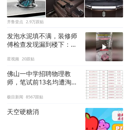
齐鲁壹点
2.9万跟贴
发泡水泥填不满，装修师
傅检查发现漏到楼下：出
风口未延伸到外墙
星视频
20跟贴
佛山一中学招聘物理教
师，笔试前13名均遭淘
汰？教育局：已叫停招
极目新闻
8567跟贴
聘，成立调查组全面核查
天空硬糖消