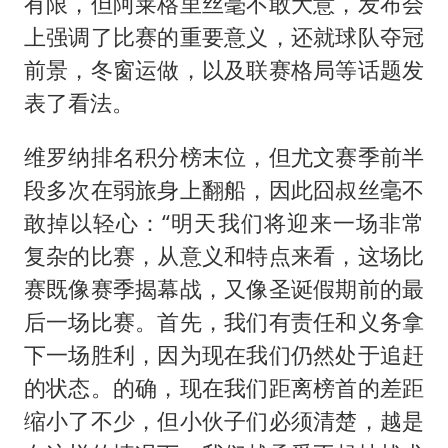
光伏八巨头签署“不低于成本价”倡议
有限，但阿莱格里丝毫不敢大意，发布会
上强调了比赛的重要意义，还就球队夺冠
泰国校园枪击事件已致8死30余伤
前景，冬窗运做，以及联赛格局等话题发
浙江台州：市民非必要不外出
表了看法。
福建省泉州市委书记张毅恭接受纪律审查和监察调查
“中国蔬菜之乡”最高温达41.8℃
维罗纳排名积分榜末位，但尤文赛季前半
段多次在弱旅身上翻船，因此囧叔丝毫不
2名小孩玩手机低头幅度近乎折叠
敢掉以轻心：“明天我们将迎来一场非常
美参院通过一项对俄能源领域制裁法案
复杂的比赛，从意义和特点来看，这场比
夯实基础开新局
赛既像赛季揭幕战，又像圣诞假期前的最
后一场比赛。首先，我们有责任和义务拿
下一场胜利，因为现在我们仍然处于追赶
的状态。的确，现在我们距离榜首的差距
缩小了不少，但小伙子们必须清楚，越是