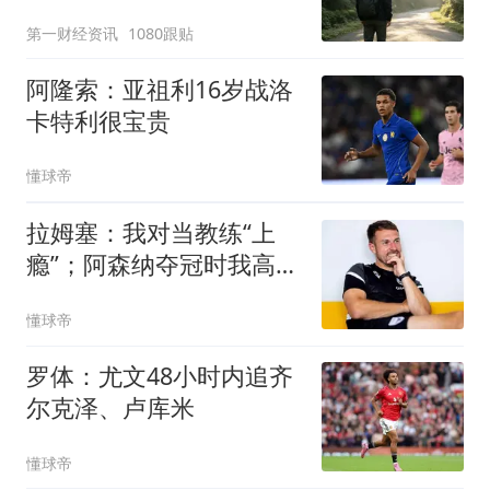
第一财经资讯
1080跟贴
阿隆索：亚祖利16岁战洛
卡特利很宝贵
懂球帝
拉姆塞：我对当教练“上
瘾”；阿森纳夺冠时我高兴
坏了
懂球帝
罗体：尤文48小时内追齐
尔克泽、卢库米
懂球帝