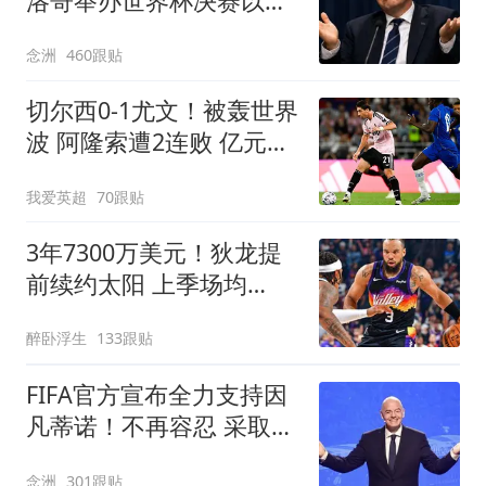
洛哥举办世界杯决赛以换
取支持 FIFA回应
念洲
460跟贴
切尔西0-1尤文！被轰世界
波 阿隆索遭2连败 亿元飞
翼614天后复出
我爱英超
70跟贴
3年7300万美元！狄龙提
前续约太阳 上季场均
20+创生涯纪录
醉卧浮生
133跟贴
FIFA官方宣布全力支持因
凡蒂诺！不再容忍 采取一
切措施保护名誉
念洲
301跟贴