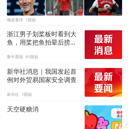
嗨皮看球
1跟贴
浙江男子划桨板时看到大
鱼，用桨把鱼拍晕后捞
起；当事人：鱼重7斤6
鲁中晨报
61跟贴
两，做成红烧辣子鱼块，
味道很好
新华社消息｜我国发起首
例对外贸易国家安全调查
新华社
1跟贴
天空硬糖消