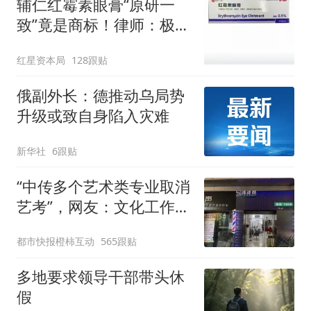
辅仁红霉素眼膏“原研一
致”竟是商标！律师：极易
误导消费者，不妥
红星资本局
128跟贴
俄副外长：德推动乌局势
升级或致自身陷入灾难
新华社
6跟贴
“中传多个艺术类专业取消
艺考”，网友：文化工作者
一定要有文化，这句话的
都市快报橙柿互动
565跟贴
含金量还在持续上升
多地要求领导干部带头休
假