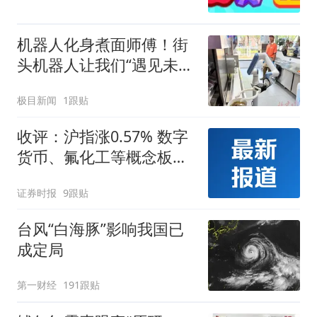
机器人化身煮面师傅！街
头机器人让我们“遇见未
来”
极目新闻
1跟贴
收评：沪指涨0.57% 数字
货币、氟化工等概念板块
走强
证券时报
9跟贴
台风“白海豚”影响我国已
成定局
第一财经
191跟贴