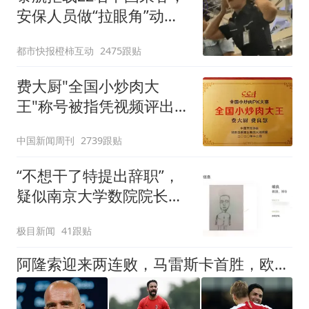
安保人员做“拉眼角”动
作，泰国机场最新回应：
都市快报橙柿互动
2475跟贴
拒绝登机决定由航司作
出；亲历者：曾承诺免费
费大厨"全国小炒肉大
改签但没兑现
王"称号被指凭视频评出
官方回应
中国新闻周刊
2739跟贴
“不想干了特提出辞职”，
疑似南京大学数院院长辞
职信流传，院方回应：喻
极目新闻
41跟贴
良教授已卸任院长一职，
不清楚辞职信来源；曾用
阿隆索迎来两连败，马雷斯卡首胜，欧冠冠亚军双双失利
手绘图做头像