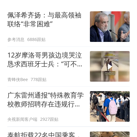
佩泽希齐扬：与最高领袖
联络“非常困难”
参考消息
6886跟贴
12岁摩洛哥男孩边境哭泣
恳求西班牙士兵：“可不可
以不要把我遣返回国”
青蜂侠Bee
778跟贴
广东雷州通报“特殊教育学
校教师招聘存在违规行
为”：已启动问责程序 副
央视新闻客户端
2927跟贴
校长被停职
泰航拒载22名中国乘客，