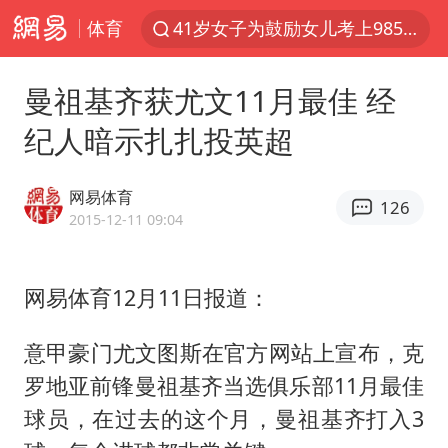
体育
41岁女子为鼓励女儿考上985研究生
郑国霖回应去景区上班被保安拦下
曼祖基齐获尤文11月最佳 经
陕西柞水突发泥石流致1死2失联
纪人暗示扎扎投英超
24小时不关空调 电费反而更低？
“梅姨”已是老年人 死刑或适用受限
网易体育
126
“事业单位招聘不是人情买卖”
2015-12-11 09:04
杭州一小区17楼玻璃幕墙爆裂
网易体育12月11日报道：
南大数院院长疑辞职信里写不想干了
美国退回1000亿美元关税
意甲豪门尤文图斯在官方网站上宣布，克
闪电劈中电线炸出一条火花
罗地亚前锋曼祖基齐当选俱乐部11月最佳
李亚鹏向地铁吐血女孩捐99999元
球员，在过去的这个月，曼祖基齐打入3