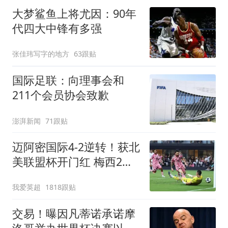
大梦鲨鱼上将尤因：90年
代四大中锋有多强
张佳玮写字的地方
63跟贴
国际足联：向理事会和
211个会员协会致歉
澎湃新闻
71跟贴
迈阿密国际4-2逆转！获北
美联盟杯开门红 梅西2射1
传+生涯已进921球
我爱英超
1818跟贴
交易！曝因凡蒂诺承诺摩