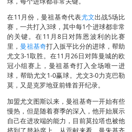
李嫣近照曝光
球，每个进球都非常关键。
新华社权威快报|我国编制完成新版全月地质图
在11月份，曼祖基奇代表
尤文
出战5场比
曝张一鸣下死命令：不依赖AI蒸馏技术
赛，一共打入3球，其中每1个进球都非常
中国经济展现强大韧性和活力
的关键。在11月8日对阵恩波利的比赛
里，
曼祖基奇
打入扳平比分的进球，帮助
尤文3-1取胜。在11月26日对阵曼城的欧
冠小组赛上，曼祖基奇打入全场唯一进
球，帮助尤文1-0赢球。尤文3-0力克巴勒
莫，又是克罗地亚前锋首开纪录。
加盟尤文图斯以来，曼祖基奇一开始有些
慢热，但是随着赛季的深入，他开始展示
自己在进攻端的能力，目前莫拉塔也被他
挤到了替补席上。从贡献来看，曼朱基齐