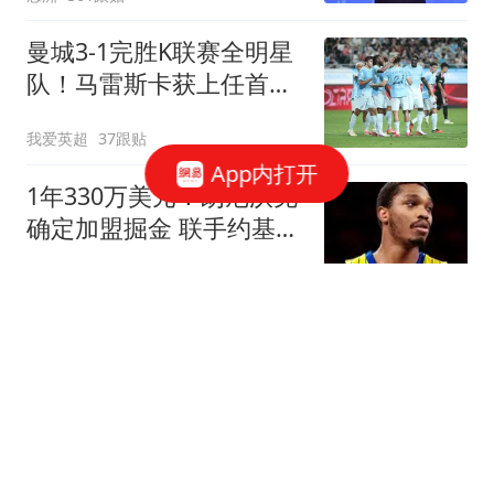
曼城3-1完胜K联赛全明星
队！马雷斯卡获上任首胜
8000万飞翼造2球
我爱英超
37跟贴
App内打开
1年330万美元！朗尼沃克
确定加盟掘金 联手约基奇
冲击总冠军
罗说NBA
3跟贴
菲戈：因凡蒂诺满口谎
言、招摇撞骗，连特朗普
都与他划清界限
懂球帝
208跟贴
李月汝0+0+0+0+0：本季