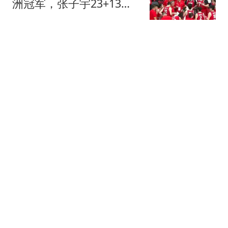
洲冠军，张子宇23+13，
王思雨9+5+3
中国篮坛快讯
458跟贴
0-0，河南队闷平西海岸，
古斯塔沃+何超射门中横
梁，郑智又吃黄牌
替补席看球
34跟贴
兄妹全夺冠！张本智和用
流利日文回应：荣誉献给
爸妈 这里是我家乡
风过乡
5358跟贴
3-3！切尔西爆冷平东南亚
弱旅 争议锋霸点射双响
双方屡次激烈冲突