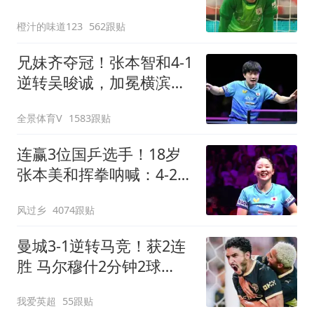
上任后两连胜
橙汁的味道123
562跟贴
兄妹齐夺冠！张本智和4-1
逆转吴晙诚，加冕横滨冠
军赛男单冠军
全景体育V
1583跟贴
连赢3位国乒选手！18岁
张本美和挥拳呐喊：4-2击
败陈幸同 主场夺冠
风过乡
4074跟贴
曼城3-1逆转马竞！获2连
胜 马尔穆什2分钟2球
8000万飞翼助攻双响
我爱英超
55跟贴