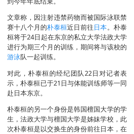
面对面丨蔡磊：与渐冻症抗争 纵使不敌 也不屈服
到今年年底结束。
NBA传奇教练老尼尔森去世
文章称，因注射违禁药物而被国际泳联禁
手机真会“偷听”我们说话吗
赛十八个月的
朴泰桓
近日前往
日本
。朴泰
加沙约14万栋建筑被完全摧毁
桓将于24日起在东京的私立大学法政大学
5万小车卖不动 微型代步车集体遇冷
进行为期三个月的训练，期间将与该校的
游泳
队一起训练。
“皋”在低处
从科技创新看开局起步的时与势
对此，朴泰桓的经纪团队22日对记者表
示，朴泰桓已于21日与体能训练师等一同
赴日本东京。
朴泰桓的另一个身份是韩国檀国大学的学
生，法政大学与檀国大学是姊妹学校，此
次朴泰桓是以交换生的身份前往日本，在