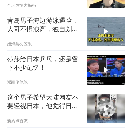
全球风情大揭秘
青岛男子海边游泳遇险，
大哥不惧浪高，独自划小
舟营救！
姬海棠羽笠果
莎莎给日本乒乓，还是留
下不少记忆！
郑凯伦伦伦
这个男子希望大陆网友不
要轻视日本，他觉得日本
的军事实力远超想象，战
新热点百态
力已经超过英国和法国
了！