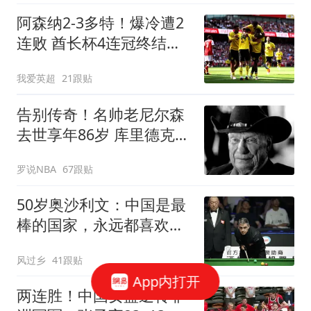
阿森纳2-3多特！爆冷遭2
连败 酋长杯4连冠终结
4000万新援独造2球
我爱英超
21跟贴
告别传奇！名帅老尼尔森
去世享年86岁 库里德克东
契奇等人发声悼念
罗说NBA
67跟贴
50岁奥沙利文：中国是最
棒的国家，永远都喜欢这
里，余生会常来
风过乡
41跟贴
App内打开
两连胜！中国女篮逆转非