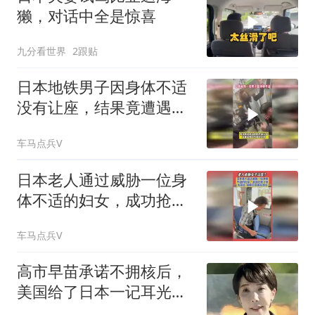
獭，对话中全是惊喜
九分看世界
2跟贴
日本地铁男子因身体不适
没有让座，结果竟遭遇对
方如此无礼的回应
车马点兵V
日本老人通过威胁一位身
体不适的妇女，成功抢到
了优先座位
车马点兵V
高市早苗承诺不拥核后，
美国给了日本一记耳光，
中俄警告绝非虚言