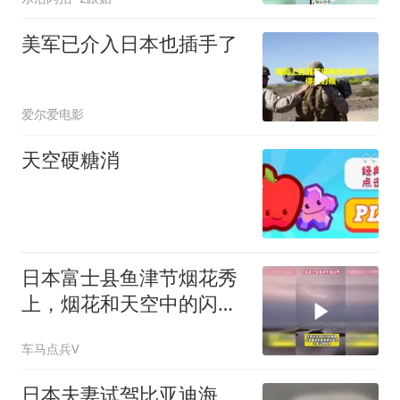
美军已介入日本也插手了
爱尔爱电影
天空硬糖消
日本富士县鱼津节烟花秀
上，烟花和天空中的闪电
相遇
车马点兵V
日本夫妻试驾比亚迪海