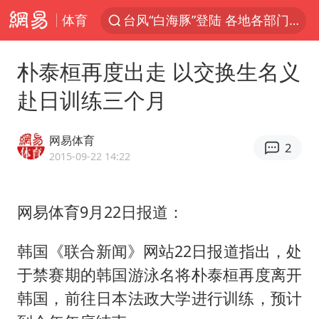
体育
台风“白海豚”登陆 各地各部门全力应对
人形机器人第一股
朴泰桓再度出走 以交换生名义
多地银行上调存款利率
赴日训练三个月
上海地铁4条线路全线停运
白海豚路径图
网易体育
2
宇树申购 中一签有望赚20万元
2015-09-22 14:22
4.2平卫生间补漏注胶花1.55万
网易体育9月22日报道：
武汉3名城管协管员殴打摊主被刑拘
律师谈贾冰私人饭局被偷拍
韩国《联合新闻》网站22日报道指出，处
男子结婚8年3个女儿都不是亲生
于禁赛期的韩国游泳名将朴泰桓再度离开
白海豚可深入内陆制造大范围风雨
韩国，前往日本法政大学进行训练，预计