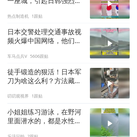
一座城，引起日韩强烈反
应！
热点制造机
1跟贴
日本交警处理交通事故视
频火爆中国网络，他们认
为我们大开眼界
车马点兵V
5606跟贴
徒手锻造的狠活！日本军
刀为啥这么利？方法藏着
巧思
叨叨观视界
1跟贴
小姐姐练习游泳，在野河
里面潜水的，都是水性非
常好的人！
乐活闪拍
2跟贴