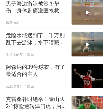
男子海边游泳被沙垫垫
伤，身体剧痛送医抢救，
当事人：目前腿奇痒无比
乐动向前
双脚肿胀
危险水域遇到了，千万别
乱下去游泳，水下暗藏玄
机
生活上的梦
1跟贴
阿森纳的39号球衣，有了
最适合的主人
西北望看台
1跟贴
克雷桑补时绝杀！泰山队
2-1惊险逆转津门虎，唐田