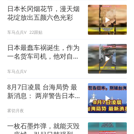
日本长冈烟花节，漫天烟
花绽放出五颜六色光彩
车马点兵V
22跟贴
日本最蠢车祸诞生，作为
一名货车司机，他对自己
拉的货物没点数吗
车马点兵V
8月7日凌晨 台海局势 最
新消息： 两岸警告日本，
别碰台海红线！
雾切月夜
一枚石墨炸弹，就能灭毁