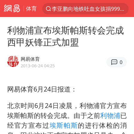
体育
李亚鹏向地铁吐血女孩捐99999元
探寻“技能+”促就业创业新路
利物浦宣布埃斯帕斯转会完成
周杰伦方辟谣“私生子”传闻
西甲妖锋正式加盟
山东财大教授刘海明逝世 终年38岁
官方通报传销头目出狱办书院
网易体育
0
逃犯看演唱会 刚出地铁就被逮住
2013-06-24 04:25
台风白海豚可能在浙江登陆
网易体育6月24日报道：
因凡蒂诺首次公开道歉
《Monica》填词人黎彼得去世
北京时间6月24日凌晨，利物浦官方宣布
人贩子“梅姨”真实姓名曝光
埃斯帕斯的转会完成。由于之前
利物浦
已
谷歌首席科学家Jeff Dean离职创业
经官方宣布过
埃斯帕斯
的进行体检的消