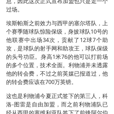
“银行午休1.5小时”留个窗口行不行
息，因此这次正式宣布加盟也只是走一个
过场。
41岁女子为鼓励女儿考上985研究生
蜜雪冰城员工抽烟收银 门店现已停业
埃斯帕斯之前效力与西甲的塞尔塔队，上
陕西柞水遭遇暴雨五千余户群众转移
个赛季随球队惊险保级，身披球队10号的
汕头市政府被约谈
他联赛中出场34次，贡献了12球7个助
攻，是球队的射手网和助攻王，球队保级
董路致歉：泰国10岁黑人父母是伪造的
的头号功臣。身高1米76的他可以打前场
13岁少年白天写作业晚上夜市炒粉
的多个位置，技术全面。利物浦并未透露
总书记关心百姓身边这些民生大事
他的转会费，不过之前英媒已报道过，他
的转会费应该在700万英镑。
这也是利物浦今夏正式签下的第三人，科
洛-图雷是自由加盟，而之前利物浦队已
经从西甲的塞维利亚队签下了前锋阿尔伯