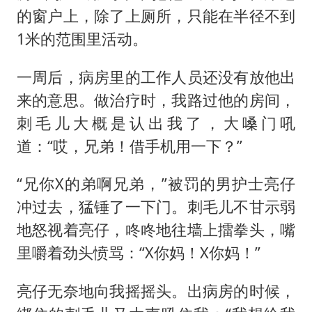
的窗户上，除了上厕所，只能在半径不到
1米的范围里活动。
一周后，病房里的工作人员还没有放他出
来的意思。做治疗时，我路过他的房间，
刺毛儿大概是认出我了，大嗓门吼
道：“哎，兄弟！借手机用一下？”
“兄你X的弟啊兄弟，”被罚的男护士亮仔
冲过去，猛锤了一下门。刺毛儿不甘示弱
地怒视着亮仔，咚咚地往墙上擂拳头，嘴
里嚼着劲头愤骂：“X你妈！X你妈！”
亮仔无奈地向我摇摇头。出病房的时候，