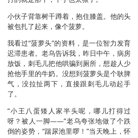
小伙子背靠树干蹲着，抱住膝盖。他的头
被包扎了起来，像个菠萝。
我看过“菠萝头”的资料，是一位智力发育
迟滞患者。老乌告诉我，昨日中午，病房
放饭，刺毛儿把他哄骗到厕所，想趁人少
抢他手里的牛奶。没想到菠萝头是个耿脾
气，没拉扯两下，直接跟刺毛儿动起手
了。
“小王八蛋矮人家半头呢，哪儿打得过
呀？被人一脚——”老乌夸张地做了个跌
倒的姿势，“踹尿池里啰！”当天晚上，怀