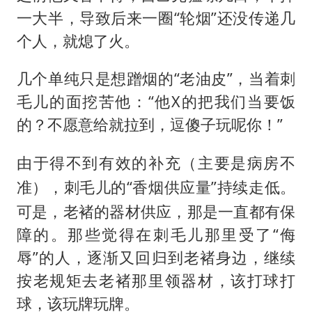
一大半，导致后来一圈“轮烟”还没传递几
个人，就熄了火。
几个单纯只是想蹭烟的“老油皮”，当着刺
毛儿的面挖苦他：“他X的把我们当要饭
的？不愿意给就拉到，逗傻子玩呢你！”
由于得不到有效的补充（
主要是病房不
），刺毛儿的“香烟供应量”持续走低。
准
可是，老褚的器材供应，那是一直都有保
障的。那些觉得在刺毛儿那里受了“侮
辱”的人，逐渐又回归到老褚身边，继续
按老规矩去老褚那里领器材，该打球打
球，该玩牌玩牌。