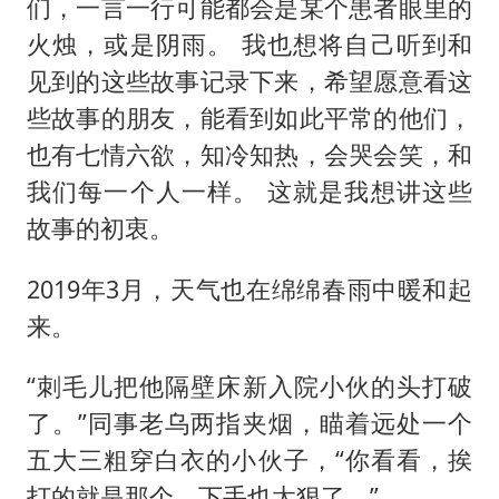
刘浩存百花奖开幕式红裙起舞
们，一言一行可能都会是某个患者眼里的
火烛，或是阴雨。 我也想将自己听到和
“南湖号”盾构机下线
见到的这些故事记录下来，希望愿意看这
陕西柞水泥石流已致2死 仍有1人失联
些故事的朋友，能看到如此平常的他们，
店主称换“青海拉面”招牌后生意更好
也有七情六欲，知冷知热，会哭会笑，和
泰国初中生饮弹自尽前开了26枪
我们每一个人一样。 这就是我想讲这些
习近平心系体育强国建设
故事的初衷。
2019年3月，天气也在绵绵春雨中暖和起
来。
“刺毛儿把他隔壁床新入院小伙的头打破
了。”同事老乌两指夹烟，瞄着远处一个
五大三粗穿白衣的小伙子，“你看看，挨
打的就是那个，下手也太狠了。”