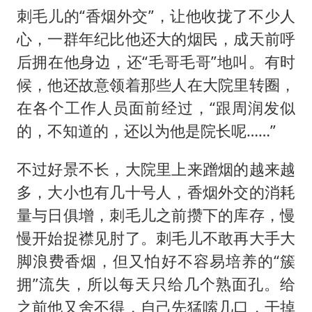
刺毛儿的“香烟外交”，让他收拢了不少人
心，一群年纪比他还大的烟民，成天前呼
后拥在他身边，还“毛哥毛哥”地叫。有时
候，他还故意领着那些人在大院里转圈，
在各个工作人员面前经过，“跟周润发似
的，不知道的，还以为他是院长呢……”
不过好景不长，大院里上来蹭烟的越来越
多，大小也有几十号人，香烟外交的消耗
量与日俱增，刺毛儿之前攒下的库存，慢
慢开始捉襟见肘了。刺毛儿不敢再大手大
脚浪费香烟，但又怕好不容易培养的“簇
拥”流失，所以每天只给几个熟面孔。给
之前他又舍不得，自己先猛嗦几口，干掉