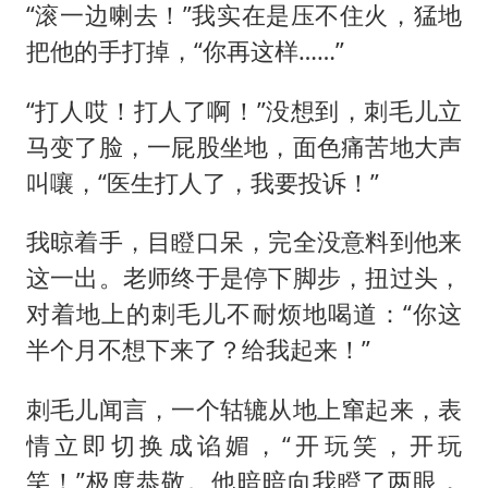
“滚一边喇去！”我实在是压不住火，猛地
把他的手打掉，“你再这样……”
“打人哎！打人了啊！”没想到，刺毛儿立
马变了脸，一屁股坐地，面色痛苦地大声
叫嚷，“医生打人了，我要投诉！”
我晾着手，目瞪口呆，完全没意料到他来
这一出。老师终于是停下脚步，扭过头，
对着地上的刺毛儿不耐烦地喝道：“你这
半个月不想下来了？给我起来！”
刺毛儿闻言，一个轱辘从地上窜起来，表
情立即切换成谄媚，“开玩笑，开玩
笑！”极度恭敬。他暗暗向我瞪了两眼，