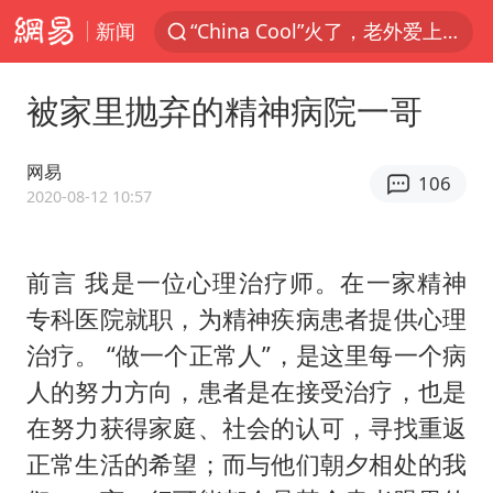
新闻
台风白海豚闭眼浙江上海处于危险半圆
香港宏福苑火灾或由烟头引起
被家里抛弃的精神病院一哥
四川宜宾市珙县发生3.4级地震
中国父女泰国骑摩托车坠崖1死1伤
网易
106
网约车司机充电时猝死保险拒赔
2020-08-12 10:57
周末打虎 宋致远被查
前言 我是一位心理治疗师。在一家精神
白海豚将正面袭击贯穿浙江
专科医院就职，为精神疾病患者提供心理
浙江台州《告全体市民书》
治疗。 “做一个正常人”，是这里每一个病
多所高校取消艺考
人的努力方向，患者是在接受治疗，也是
多个明星演唱会取消
在努力获得家庭、社会的认可，寻找重返
上半年国内居民出游人次34.63亿
正常生活的希望；而与他们朝夕相处的我