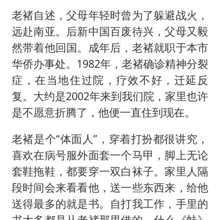
老褚自述，父母年轻时曾为了躲避战火，
远赴南亚。后新中国百废待兴，父母又毅
然带着他回国。成年后，老褚就职于本市
华侨办事处。1982年，老褚确诊精神分裂
症，在当地住过院，疗效不好，迁延反
复。大约是2002年来到我们院，家里也许
是不愿意折腾了，他便一直住到现在。
老褚是个“体面人”，穿着打扮都很讲究，
喜欢在病号服外面套一个马甲，脚上无论
套鞋拖鞋，都要穿一双白袜子。家里人隔
段时间会来看看他，送一些东西来，给他
送得最多的就是书。自打我工作，手里的
书大多都是从老褚那里借的，什么《蛙》