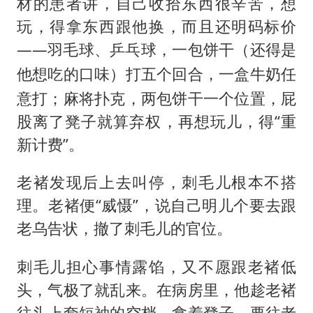
材的患者讲，自己收拾东西很辛苦，想
玩，得拿东西跟他换，而且还明码标价
——羽毛球、乒乓球，一包饼干（
还得是
）打五个回合，一盒牛奶任
他想吃的口味
意打；麻将扑克，两包饼干一个位置，屁
股离了凳子就算弃权，再想玩儿，得“重
新计费”。
老褚发现后上去叫停，刺毛儿根本不搭
理。老褚便“威慑”，说自己明儿个要去跟
老乌告状，撤了刺毛儿的官位。
刺毛儿担心事情露馅，又不愿跟老褚低
头，气极了就乱来。在病房里，他趁老褚
往头上套短袖的空档，拿着凳子，要往老