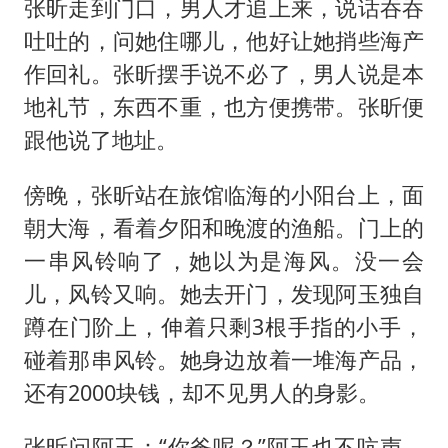
张昕走到门口，男人才追上来，说话吞吞
吐吐的，问她住哪儿，他好让她捎些海产
作回礼。张昕摆手说不必了，男人说是本
地礼节，东西不重，也方便携带。张昕便
跟他说了地址。
傍晚，张昕站在旅馆临海的小阳台上，面
朝大海，看着夕阳和晚渡的渔船。门上的
一串风铃响了，她以为是海风。没一会
儿，风铃又响。她去开门，发现阿玉独自
蹲在门阶上，伸着只剩3根手指的小手，
碰着那串风铃。她身边放着一堆海产品，
还有2000块钱，却不见男人的身影。
张昕问阿玉：“你爸呢？”阿玉也不吭声。