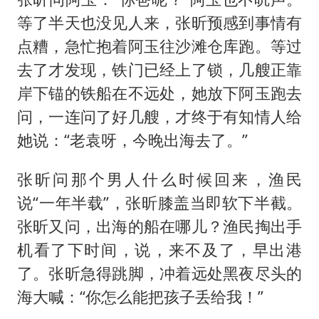
等了半天也没见人来，张昕预感到事情有
点糟，急忙抱着阿玉往沙滩仓库跑。等过
去了才发现，铁门已经上了锁，几艘正靠
岸下锚的铁船在不远处，她放下阿玉跑去
问，一连问了好几艘，才终于有知情人给
她说：“老袁呀，今晚出海去了。”
张昕问那个男人什么时候回来，渔民
说“一年半载”，张昕膝盖当即软下半截。
张昕又问，出海的船在哪儿？渔民掏出手
机看了下时间，说，来不及了，早出港
了。张昕急得跳脚，冲着远处黑夜尽头的
海大喊：“你怎么能把孩子丢给我！”