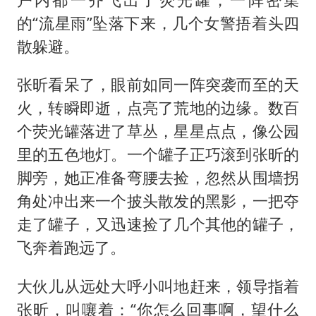
的“流星雨”坠落下来，几个女警捂着头四
散躲避。
张昕看呆了，眼前如同一阵突袭而至的天
火，转瞬即逝，点亮了荒地的边缘。数百
个荧光罐落进了草丛，星星点点，像公园
里的五色地灯。一个罐子正巧滚到张昕的
脚旁，她正准备弯腰去捡，忽然从围墙拐
角处冲出来一个披头散发的黑影，一把夺
走了罐子，又迅速捡了几个其他的罐子，
飞奔着跑远了。
大伙儿从远处大呼小叫地赶来，领导指着
张昕，叫嚷着：“你怎么回事啊，望什么