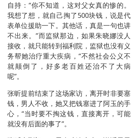
自持：“你不知道，这对父女真的惨的。
我想了想，就自己掏了500块钱，说是代
表单位援助一下。其他话，真是一句也讲
不出来。”而监狱那边，如果朱晓娜没人
接收，就只能转到福利院，监狱也没有义
务帮她治疗重大疾病，“不然社会公义不
就颠倒了，好多老百姓还治不了大病
呢”。
张昕提前结束了这场家访，离开时非要塞
钱，男人不收，她又把钱塞进了阿玉的手
心，“当时要不掏这钱，直接离开，可能
就没有后面的事了”。