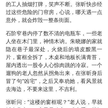
的工人抽烟打牌，笑声不断。张昕快步经
过这些危险的门帘房，心说，哪天遇一点
意外，就会炸毁一整条街面。
石阶窄巷内停了数不清的电瓶车，一些老
人坐在木门里，神情木讷。朱晓娜的家就
隐在巷子最深处，火烧后的墙皮黢黑一
片，窗框全拆了，木桌和地板长满青苔，
屋内透出一股令人心惊肉跳的冷寂。一个
遛狗的老人忽然从拐角出来，在张昕身后
冒了句“凶宅”，之后又奉劝她，看风景就
去海边，不要来这里，不吉利。
张昕问：“这楼的窗框呢？”老人说，早就