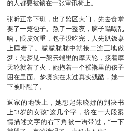
的人都要被锁在一张审讯椅上。
张昕正常下班，出了监区大门，先去食堂
要了一笼包子。熬了一整夜，脑子嗡嗡乱
响，眼皮沉重，包子没吃完，人先趴饭桌
上睡着了。朦朦胧胧中就接二连三地做
梦：先梦见一架云端里的摩天轮，接着摩
天轮就着了火，她抱着一个襁褓里的孩子
困在里面。梦境实在太过真实残酷，她一
下被吓醒了。
返家的地铁上，她想起朱晓娜的判决书
上“3岁的女孩”这几个字，挤在一大段案
情描述文字的右下角被一语带过，“一下