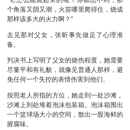
个角落又阴又潮，火苗哪里爬得住，烧成
那样该多大的火力啊？”
去见那对父女，张昕事先做足了心理准
备。
判决书上写明了父女的烧伤程度，她需要
尽量平和有礼貌，就像见普通人那样，避
免任何一个失控的表情伤害到他们。
按照老人所指的方位，她走到一处沙滩，
沙滩上到处堆着泡沫包装箱。泡沫箱围出
一个篮球场大小的空间，散出一股海鲜的
腥腐味。