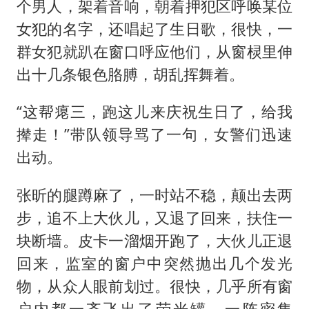
个男人，架着音响，朝着押犯区呼唤某位
女犯的名字，还唱起了生日歌，很快，一
群女犯就趴在窗口呼应他们，从窗棂里伸
出十几条银色胳膊，胡乱挥舞着。
“这帮瘪三，跑这儿来庆祝生日了，给我
撵走！”带队领导骂了一句，女警们迅速
出动。
张昕的腿蹲麻了，一时站不稳，颠出去两
步，追不上大伙儿，又退了回来，扶住一
块断墙。皮卡一溜烟开跑了，大伙儿正退
回来，监室的窗户中突然抛出几个发光
物，从众人眼前划过。很快，几乎所有窗
户内都一齐飞出了荧光罐，一阵密集