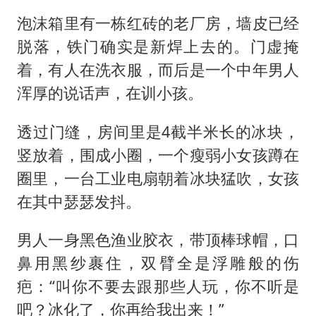
泡沫箱里有一栋红砖的老厂房，墙皮已经
脱落，铁门确实是新焊上去的。门虚掩
着，有人在洗衣服，而后是一个中年男人
浑厚的说话声，在训小孩。
透过门缝，房间里是4截半米长的冰块，
竖放着，围成小圈，一个瘦弱小女孩蹲在
圈里，一台工业电扇朝着冰块猛吹，女孩
在其中瑟瑟发抖。
男人一身黑色渔业胶衣，带顶棒球帽，口
鼻用黑纱裹住，双臂全是浮雕般的伤
疤：“叫你不要去跟那些人玩，你不听是
吧？冰化了，你再给我出来！”