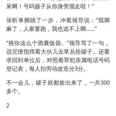
呆啊！号码贩子从你身旁溜走啦！”
张昕单脚跳了一步，冲着领导说：“我脚
麻了，人家要跑，我也追不上啊……”
“挑你这么个酒囊饭袋。”领导骂了一句，
说完便指挥着大伙儿去草丛拾罐子。还要
求回到单位后，对照着罪犯亲属电话号码
登记表，每人扣劳动改造分3分。
不一会儿，罐子就都捡出来了，一共300
多个。
2