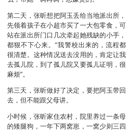
第二天，张昕想把阿玉丢给当地派出所，
先领着孩子在小超市买了一大包零食，可
站在派出所门口几次牵起她残缺的小手，
都狠不下心来。“我警校出来的，流程都
很清楚。这种情况送去没用的，肯定让我
去孤儿院，到了孤儿院又要孤儿证明，很
麻烦”。
第三天，张昕做好了决定，要把阿玉带回
去，但不能跟父母讲。
小时候，张昕家住农村，院里养过一条母
的矮腿狗，一年下两窝崽，一窝少则三四