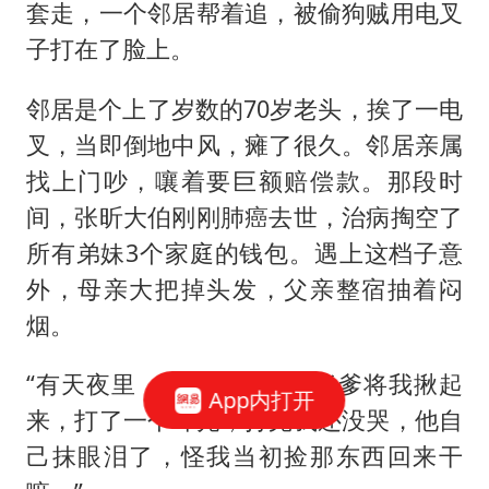
套走，一个邻居帮着追，被偷狗贼用电叉
子打在了脸上。
邻居是个上了岁数的70岁老头，挨了一电
叉，当即倒地中风，瘫了很久。邻居亲属
找上门吵，嚷着要巨额赔偿款。那段时
间，张昕大伯刚刚肺癌去世，治病掏空了
所有弟妹3个家庭的钱包。遇上这档子意
外，母亲大把掉头发，父亲整宿抽着闷
烟。
“有天夜里，我睡好好的。老爹将我揪起
App内打开
来，打了一个耳光，打完我还没哭，他自
己抹眼泪了，怪我当初捡那东西回来干