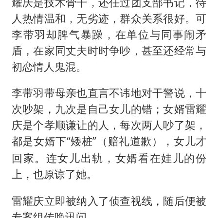
耀庆是技术骨干，还任过团支部书记，待
人热情温和，无劣迹，群众关系很好。可
李带羽却脾气暴躁，在单位与同事闹矛
盾，在家同丈夫时时争吵，甚至还经常与
初恋情人鬼混。
李带羽带母亲也直言不讳地对干警说，十
次吵架，九次是自己女儿的错；女婿雷耀
庆是个孝顺谦让的人，每次两人吵了架，
都是女婿下“矮桩”（
），女儿才
赔礼道歉
回家。连女儿出轨，女婿看在娃儿的份
上，也原谅了她。
雷耀庆立即被纳入了侦查视线，随后便被
专案组传唤讯问。