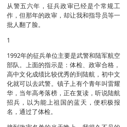
韩军前线部队连曝丑闻
从警五六年，征兵政审已经是个常规工
《龙餐馆》 冲奖
作，但那年的政审，却让我和指导员等一
笔试第一被劝弃考涉事副校长被撤职
批人翻了脸。
构建更高水平的全民健身公共服务体系
1
挡“张雪机车”民进党当局怕什么
灌溉水坝被隔成鱼塘 村民投诉20余年
1992年的征兵单位主要是武警和陆军航空
部队。上面的指示是：体检、政审合格，
萌娃帮爷爷脱玉米 卖力干活超可爱
高中文化成绩比较优秀的到陆航，初中文
奋力开创中国式现代化建设新局面
化就可以去武警。镇子上有个青年叫雷耀
华，当年高考落榜，正在复读，听说陆航
招兵，以为能上祖国的蓝天，便积极报
名，通过了体检。