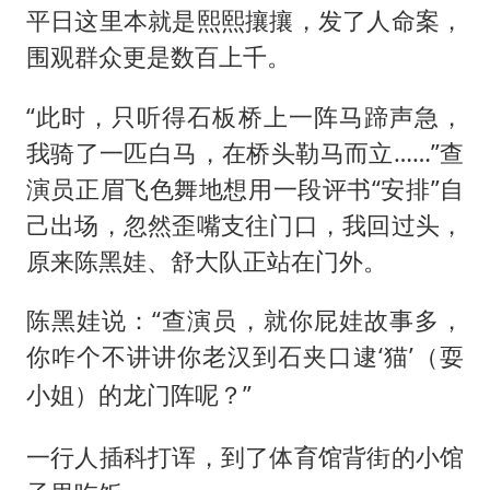
平日这里本就是熙熙攘攘，发了人命案，
围观群众更是数百上千。
“此时，只听得石板桥上一阵马蹄声急，
我骑了一匹白马，在桥头勒马而立……”查
演员正眉飞色舞地想用一段评书“安排”自
己出场，忽然歪嘴支往门口，我回过头，
原来陈黑娃、舒大队正站在门外。
陈黑娃说：“查演员，就你屁娃故事多，
你咋个不讲讲你老汉到石夹口逮‘猫’（
耍
）的龙门阵呢？”
小姐
一行人插科打诨，到了体育馆背街的小馆