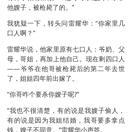
他嫂子，被枪毙了的。”
我犹疑一下，转头问雷耀华：“你家里几
口人啊？”
雷耀华说，他家里原有七口人：爷奶、父
母，哥姐，再加上他自己。现在剩四口人
——爷爷在他哥被枪毙后的第二年去世
了，姐姐四年前出嫁了。
“你哥咋个要杀你嫂子呢?”
“我也不很清楚，有的说是我嫂子偷人，
有的说是因为我姐结婚，我哥要多拿点
钱，嫂子不同意。”雷耀华小声答。