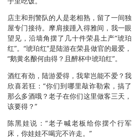
子里吃饭。
店主和刑警队的人是老相熟，留了一间独
屋专门接待。摩肩接踵入得雅间，我一眼
望见，沿墙角摆了几十件荣县土产“琥珀
红”。“琥珀红”是陆游在荣县做官的最爱，
“鹅黄名酿何由得？且醉杯中琥珀红”。
酒红有劲，陆游爱得，我辈岂能不爱？我
欣喜若狂：“你们到哪里敲诈勒索，搞了
那么多酒哦？老子在你们这里做客三天，
该要得？”
陈黑娃说：“老子喊老板给你摆个行军
床，你娃娃不喝完不许走。”