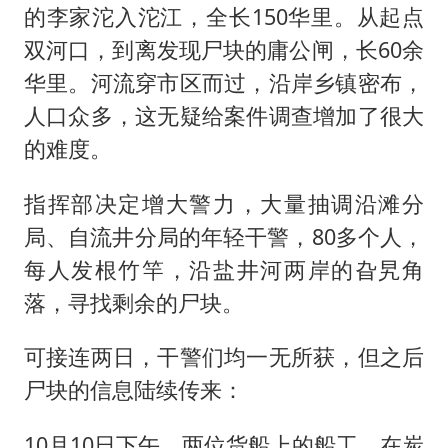
的李家沱入沱江，全长150华里。从起点
双河口，到离发现尸块的庸公闸，长60余
华里。河流穿市区而过，沿岸乡镇密布，
人口众多，这无疑给案件调查增加了很大
的难度。
指挥部决定增大警力，大量抽调沿滩分
局、自流井分局的年轻干警，80多个人，
每人发根竹竿，沿盐井河两岸的旮旯角
落，寻找剩余的尸块。
可接连两日，干警们均一无所获，但之后
尸块的信息陆续传来：
10月10日下午，两位货船上的船工，在炭