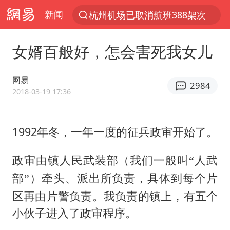
新闻
杭州机场已取消航班388架次
上半年我国经营主体结构持续优化
女婿百般好，怎会害死我女儿
白海豚将给京津冀带来大暴雨
《披荆斩棘2026》阵容官宣
网易
2984
国足U17与阿森纳决赛取消 并列冠军
2018-03-19 17:36
女子发现前夫婚内与第三者育子
1992年冬，一年一度的征兵政审开始了。
王艺迪无缘横滨赛决赛
2025年小学教师减少13.19万
政审由镇人民武装部（
我们一般叫“人武
王艺迪2-4不敌张本美和止步4强
）牵头、派出所负责，具体到每个片
部”
以军士兵把枪口对准中国记者
区再由片警负责。我负责的镇上，有五个
上门女婿出轨女邻居多年被判重婚罪
小伙子进入了政审程序。