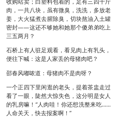
收购站卖；白塑料包着的，足有三四十斤
肉，一共八块，虽有微臭，洗洗，多放老
姜，大火猛煮去腥除臭，切块熬油入土罐
密封——这还不够她和她那个傻弟弟吃上
三五两月？
石桥上有人驻足观看，看见肉上有乳头，
便往下喊：这是人家丢的母猪肉吧？
邵春风嘟哝道：母猪肉不是肉呀？
一个正四下里闲逛的老头，提着茶盅走过
看了一眼，陡然大惊失色，这分明是女人
的乳房嘛！“人肉哇！你还想洗整来吃……
人命关天，快去报案啊！”