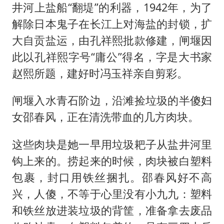
井河上盐船“翻堤”的利器，1942年，为了
解除日本鬼子在长江上对海盐的封锁，扩
大自贡盐运，由孔祥熙批款修建，闸堰因
此以孔祥熙字号“庸公”得名，字是大书家
赵熙所题，建好时冯玉祥亲自剪彩。
闸堰入水青石阶边，沿滩捡垃圾的半傻妇
女邵春风，正在清洗带血的几方肉块。
这些肉块是她一早用垃圾耙子从盐井河里
钩上来的。捞起来的时候，肉块被白塑料
包裹，封口用铁丝捆扎。邵春风好不高
兴，人傻，不等于心里没有小九九：塑料
和铁丝放进装垃圾的背筐，准备拿去废品