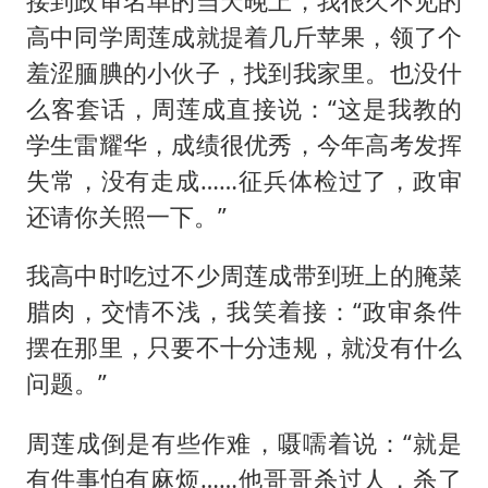
接到政审名单的当天晚上，我很久不见的
高中同学周莲成就提着几斤苹果，领了个
羞涩腼腆的小伙子，找到我家里。也没什
么客套话，周莲成直接说：“这是我教的
学生雷耀华，成绩很优秀，今年高考发挥
失常，没有走成……征兵体检过了，政审
还请你关照一下。”
我高中时吃过不少周莲成带到班上的腌菜
腊肉，交情不浅，我笑着接：“政审条件
摆在那里，只要不十分违规，就没有什么
问题。”
周莲成倒是有些作难，嗫嚅着说：“就是
有件事怕有麻烦……他哥哥杀过人，杀了