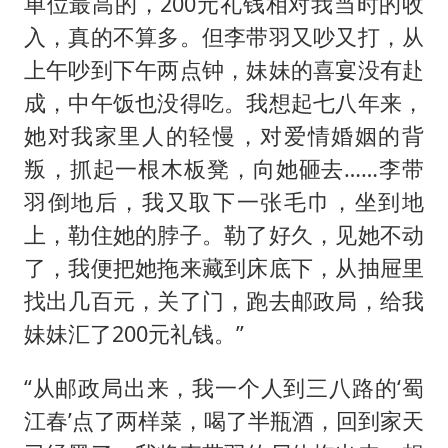
单位最高的，200元礼钱相对我当时的收
入，真的不算多。但李带羽又吵又打，从
上午吵到下午两点钟，妹妹的喜宴没有赴
成，中午饭也没得吃。我想起七八年来，
她对我家里人的轻慢，对爱情婚姻的背
叛，抓起一根木板凳，向她砸去……李带
羽倒地后，我又取下一张毛巾，坐到地
上，勒住她的脖子。勒了好久，见她不动
了，我便把她拖来藏到床底下，从抽屉里
找出几百元，关了门，跑去邮政局，给我
妹妹汇了200元礼钱。”
“从邮政局出来，我一个人到三八路的‘蜀
江春’点了两样菜，喝了半瓶酒，回到家天