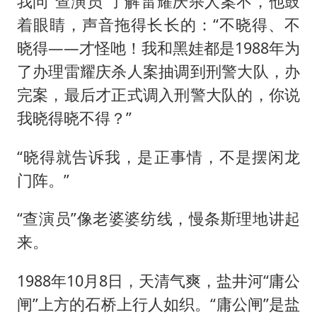
我问“查演员”了解雷耀庆杀人案不，他鼓
着眼睛，声音拖得长长的：“不晓得、不
晓得——才怪吔！我和黑娃都是1988年为
了办理雷耀庆杀人案抽调到刑警大队，办
完案，最后才正式调入刑警大队的，你说
我晓得晓不得？”
“晓得就告诉我，是正事情，不是摆闲龙
门阵。”
“查演员”像老婆婆纺线，慢条斯理地讲起
来。
1988年10月8日，天清气爽，盐井河“庸公
闸”上方的石桥上行人如织。“庸公闸”是盐