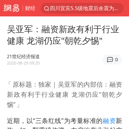
财经
四川宜宾5.5级地震后余震为何不断
白海豚5次眼壁置换
吴亚军：融资新政有利于行业
上海轨交全网络地面高架区段限速运行
健康 龙湖仍应"朝乾夕惕"
王艺迪无缘横滨赛决赛
2026年7月份居民消费价格同比上涨0.5%
21世纪经济报道
0
武契奇会见泽连斯基有何意图
2020-08-29 09:20
“伊斯兰版北约”出现
原标题：独家｜吴亚军的内部信：融资
台铃电动车仅骑一年就断电趴窝
新政有利于行业健康 龙湖仍应“朝乾夕
上海大部迎大暴雨
惕”
方桃子代言广告视频已下架
浙江海域将现5到8米巨浪到狂浪
近期，以“三条红线”为考量标准的
融资
新