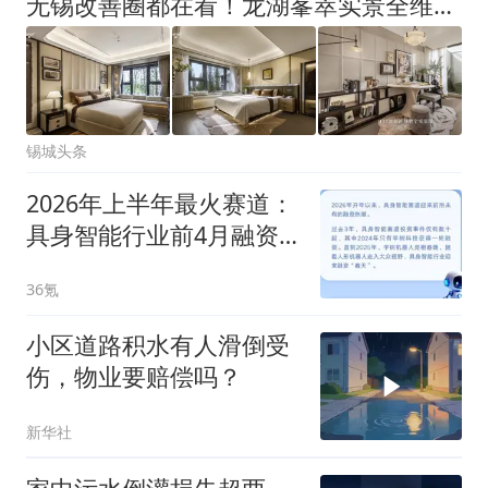
无锡改善圈都在看！龙湖峯萃实景全维开放！
锡城头条
2026年上半年最火赛道：
具身智能行业前4月融资
超200笔，总规模超550亿
36氪
元
小区道路积水有人滑倒受
伤，物业要赔偿吗？
新华社