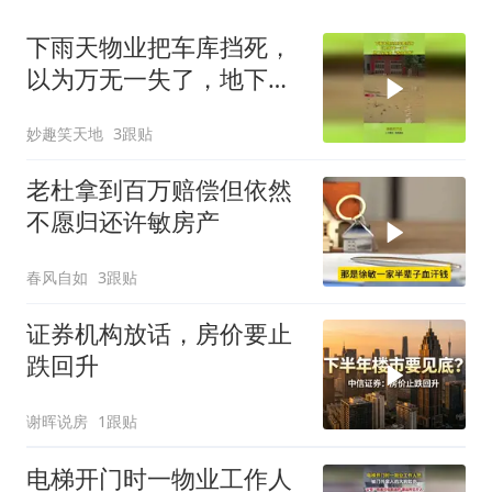
下雨天物业把车库挡死，
以为万无一失了，地下车
库变“夺命陷阱”
妙趣笑天地
3跟贴
老杜拿到百万赔偿但依然
不愿归还许敏房产
春风自如
3跟贴
证券机构放话，房价要止
跌回升
谢晖说房
1跟贴
电梯开门时一物业工作人