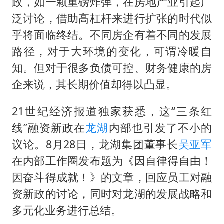
伯克希尔净买入约200亿美元股票
政，如一颗重磅炸弹，在房地产业引起广
泛讨论，借助高杠杆来进行扩张的时代似
上交绝杀清华 姚明笑出表情包
乎将面临终结。不同房企有着不同的发展
曝美下令调查弹药库存信息遭泄露事件
路径，对于大环境的变化，可谓冷暖自
白海豚在海上打了个结
知。但对于很多负债可控、财务健康的房
以军士兵把枪口对准中国记者
企来说，其长期价值却得以凸显。
构建更高水平的全民健身公共服务体系
21世纪经济报道独家获悉，这“三条红
线”融资新政在
龙湖
内部也引发了不小的
议论。8月28日，龙湖集团董事长
吴亚军
在内部工作圈发布题为《因自律得自由！
因奋斗得成就！》的文章，回应员工对融
资新政的讨论，同时对龙湖的发展战略和
多元化业务进行总结。