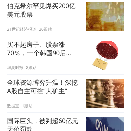
伯克希尔罕见爆买200亿
美元股票
21世纪经济报道
26跟贴
买不起房子、股票涨
70％，一个韩国90后
的“突围”
华夏时报
8跟贴
全球资源博弈升温！深挖
A股自主可控“大矿主”
数据宝
1跟贴
国际巨头，被判超60亿元
天价罚款