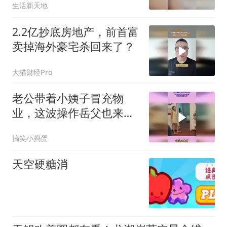
生活新天地
要，女儿花十万买下的
2.2亿抄底房地产，前首富
卖掉海外豪宅杀回来了？
大猫财经Pro
老公带着小姨子冒充物
业，这波操作岳父也来
凑，到底想搞啥名堂
搞笑小捣蛋
天空硬糖消