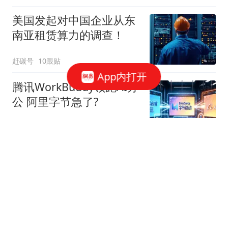
美国发起对中国企业从东
南亚租赁算力的调查！
赶碳号
10跟贴
App内打开
腾讯WorkBuddy领跑AI办
公 阿里字节急了?
星火Ember
80跟贴
39万亿美元，风险越来越
高了！
米筐投资
595跟贴
官方回应西安国企拖欠工