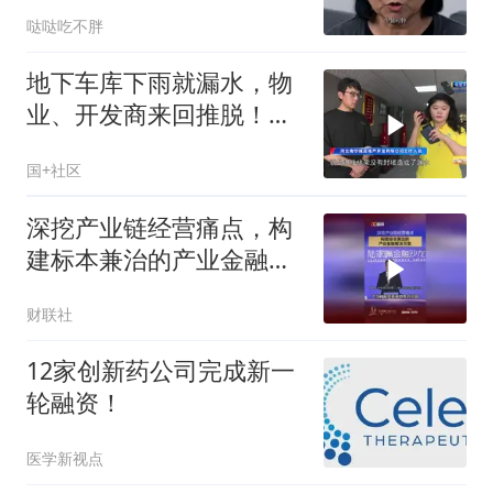
决裂后被扫地出门
哒哒吃不胖
地下车库下雨就漏水，物
业、开发商来回推脱！业
主无奈求助：这样的车库
国+社区
啥时候能修好？
深挖产业链经营痛点，构
建标本兼治的产业金融解
决方案
财联社
12家创新药公司完成新一
轮融资！
医学新视点