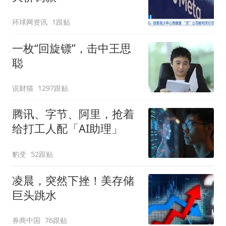
环球网资讯
1跟贴
一枚“回旋镖”，击中王思
聪
说财猫
1297跟贴
腾讯、字节、阿里，抢着
给打工人配「AI助理」
豹变
52跟贴
凌晨，突然下挫！美存储
巨头跳水
券商中国
76跟贴