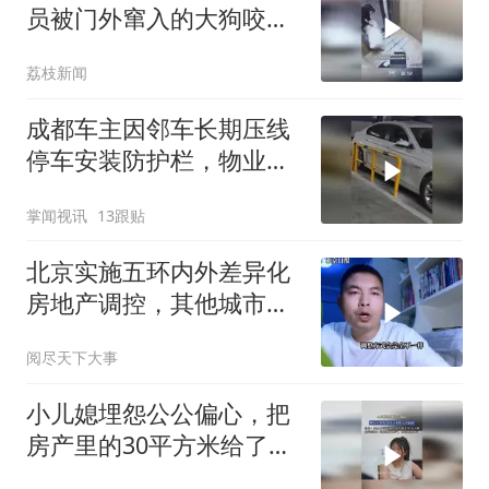
员被门外窜入的大狗咬
伤，公司：伤者已住院治
荔枝新闻
疗，派出所已介入
成都车主因邻车长期压线
停车安装防护栏，物业回
应
掌闻视讯
13跟贴
北京实施五环内外差异化
房地产调控，其他城市或
将跟进
阅尽天下大事
小儿媳埋怨公公偏心，把
房产里的30平方米给了大
姑姐，公公：是小儿子不