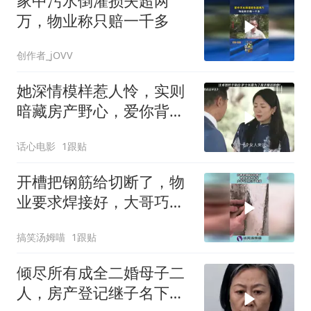
家中污水倒灌损失超两
万，物业称只赔一千多
创作者_jOVV
她深情模样惹人怜，实则
暗藏房产野心，爱你背后
另有目的
话心电影
1跟贴
开槽把钢筋给切断了，物
业要求焊接好，大哥巧思
解决了难题！
搞笑汤姆喵
1跟贴
倾尽所有成全二婚母子二
人，房产登记继子名下，