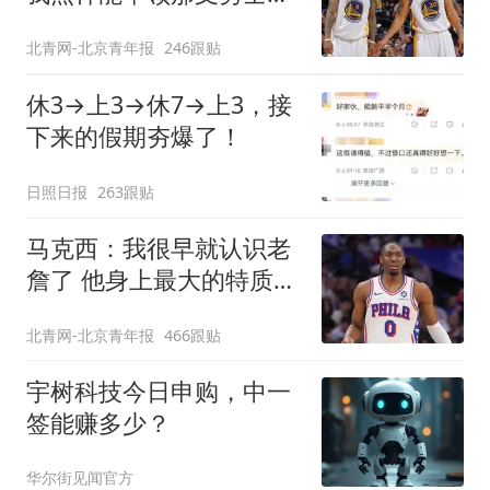
得现在的成就
北青网-北京青年报
246跟贴
休3→上3→休7→上3，接
下来的假期夯爆了！
日照日报
263跟贴
马克西：我很早就认识老
詹了 他身上最大的特质就
是谦逊
北青网-北京青年报
466跟贴
宇树科技今日申购，中一
签能赚多少？
华尔街见闻官方