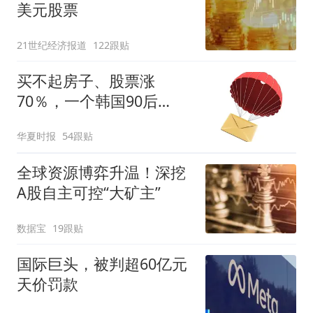
美元股票
21世纪经济报道
122跟贴
买不起房子、股票涨
70％，一个韩国90后
的“突围”
华夏时报
54跟贴
全球资源博弈升温！深挖
A股自主可控“大矿主”
数据宝
19跟贴
国际巨头，被判超60亿元
天价罚款