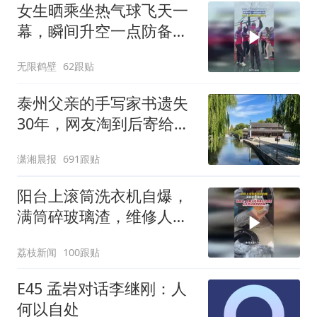
女生晒乘坐热气球飞天一
幕，瞬间升空一点防备都
没有
无限鹤壁
62跟贴
泰州父亲的手写家书遗失
30年，网友淘到后寄给女
儿：花鸟市场搬了，但爱
潇湘晨报
691跟贴
还在
阳台上滚筒洗衣机自爆，
满筒碎玻璃渣，维修人员
称是人为原因，从未见过
荔枝新闻
100跟贴
洗衣机自爆
E45 孟岩对话李继刚：人
何以自处