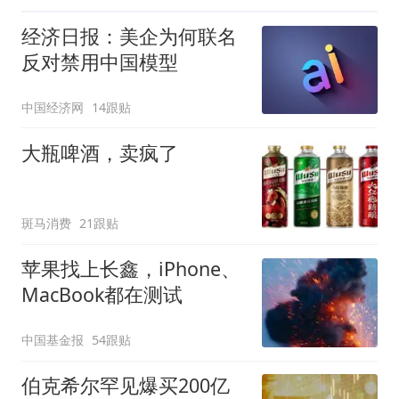
经济日报：美企为何联名
反对禁用中国模型
中国经济网
14跟贴
大瓶啤酒，卖疯了
斑马消费
21跟贴
苹果找上长鑫，iPhone、
MacBook都在测试
中国基金报
54跟贴
伯克希尔罕见爆买200亿