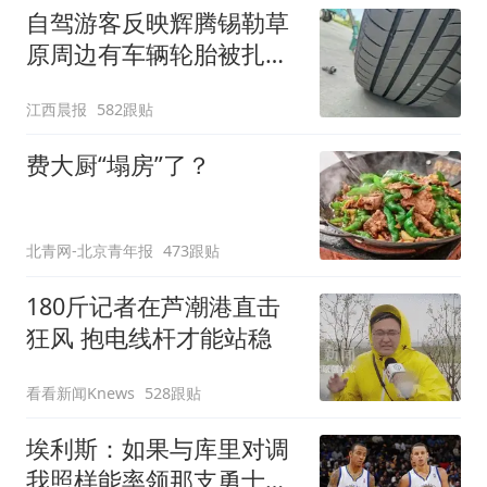
自驾游客反映辉腾锡勒草
原周边有车辆轮胎被扎，
修理店铺换胎价格高达千
江西晨报
582跟贴
元，官方发布情况通报
费大厨“塌房”了？
北青网-北京青年报
473跟贴
180斤记者在芦潮港直击
狂风 抱电线杆才能站稳
看看新闻Knews
528跟贴
埃利斯：如果与库里对调
我照样能率领那支勇士取