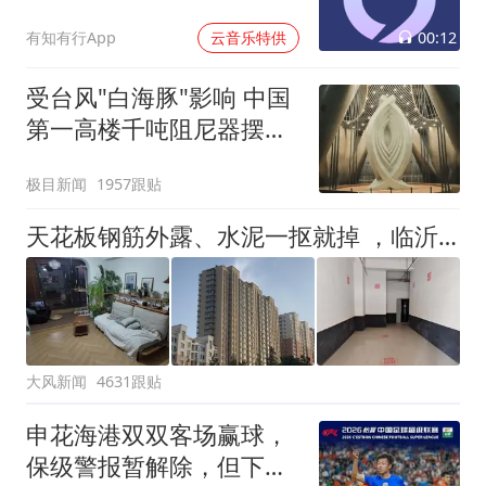
00:12
有知有行App
云音乐特供
受台风"白海豚"影响 中国
第一高楼千吨阻尼器摆动
明显
极目新闻
1957跟贴
天花板钢筋外露、水泥一抠就掉 ，临沂一安置楼交房半年即被鉴定存安全隐患；楼体至今未加固，仍有居民常住
大风新闻
4631跟贴
申花海港双双客场赢球，
保级警报暂解除，但下一