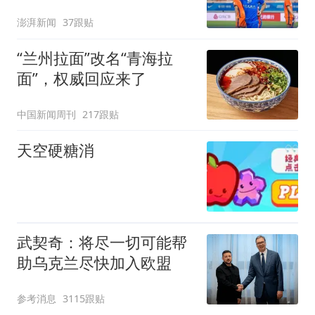
轮才是生死战
澎湃新闻
37跟贴
“兰州拉面”改名“青海拉
面”，权威回应来了
中国新闻周刊
217跟贴
天空硬糖消
武契奇：将尽一切可能帮
助乌克兰尽快加入欧盟
参考消息
3115跟贴