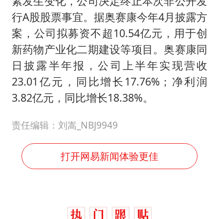
素发生变化，公司决定终止本次非公开发
4.2平卫生间补漏注胶花1.55万
行A股股票事宜。据奥赛康今年4月披露方
周星驰妈妈现身香港首映礼
案，公司拟募资不超10.54亿元，用于创
湖北启动重大气象灾害三级应急响应
新药物产业化二期建设等项目。奥赛康同
大疆错失宇树
日披露半年报，公司上半年实现营收
56岁刘奕君跟13岁女儿合跳
23.01亿元，同比增长17.76%；净利润
“还不如不放假”
3.82亿元，同比增长18.38%。
从科技创新看开局起步的时与势
责任编辑：刘嵩_NBJ9949
打开网易新闻体验更佳