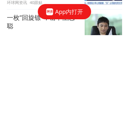
环球网资讯
40跟贴
App内打开
一枚“回旋镖”，击中王思
聪
说财猫
1351跟贴
腾讯、字节、阿里，抢着
给打工人配「AI助理」
豹变
52跟贴
凌晨，突然下挫！美存储
巨头跳水
券商中国
83跟贴