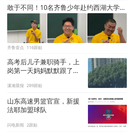
敢于不同！10名齐鲁少年赴约西湖大学！他们是谁？为何而选？
齐鲁壹点
116跟贴
高考后儿子兼职骑手，上
岗第一天妈妈默默跟了三
公里，感慨孩子真的长大
潇湘晨报
289跟贴
了
山东高速男篮官宣，新援
法耶加盟球队
闪电新闻
2跟贴