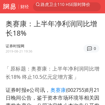
财经
台风“白海豚”登陆 各地各部门全力应对
我国发现稀散金属独立新矿物——乌斯河锗矿
奥赛康：上半年净利润同比增
上海鼓励居家办公
长18%
部分银行上调存款利率
小沈阳加盟《披荆斩棘》
证券时报网
0
新疆生产建设兵团生态环境局原局长被查
2019-08-21 19:36
朱一龙的鼻子怎么了
原标题：奥赛康：上半年净利润同比增
白海豚路径图
长18% 终止10.5亿元定增方案
国乒连续两站无缘冠军
上海地铁4条线路全线停运
证券时报e公司讯，
奥赛康
(002755)8月21
5万小车卖不动 微型代步车集体遇冷
日晚间公告，鉴于资本市场环境等相关因