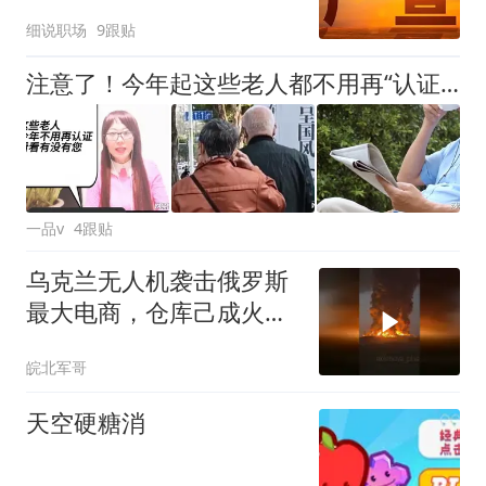
追溯
细说职场
9跟贴
注意了！今年起这些老人都不用再“认证”，看看有没有你
一品v
4跟贴
乌克兰无人机袭击俄罗斯
最大电商，仓库己成火
海，火光冲天
皖北军哥
天空硬糖消