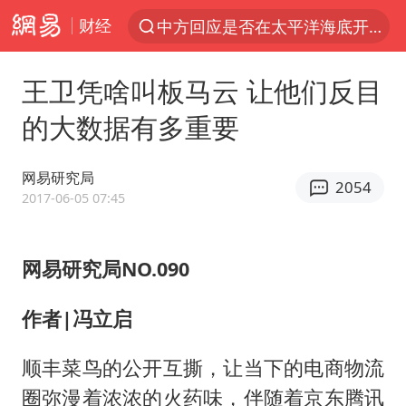
财经
中方回应是否在太平洋海底开采稀土
以“新”破局 首发经济点亮城市消费活力
王卫凭啥叫板马云 让他们反目
佛得角门将亮相智利俱乐部主场
的大数据有多重要
宇树科技发行价格150.80元/股
看守所辅警收受10万获刑1年
网易研究局
2054
U17国足1分钟轰2球
2017-06-05 07:45
法国将禁止“未经同意的电话营销”
网易研究局NO.090
今年已有4位周星驰电影配角去世
“China Cool”成海外热词
作者|冯立启
房主任回应争议
顺丰菜鸟的公开互撕，让当下的电商物流
把党建设得更加坚强有力
圈弥漫着浓浓的火药味，伴随着京东腾讯