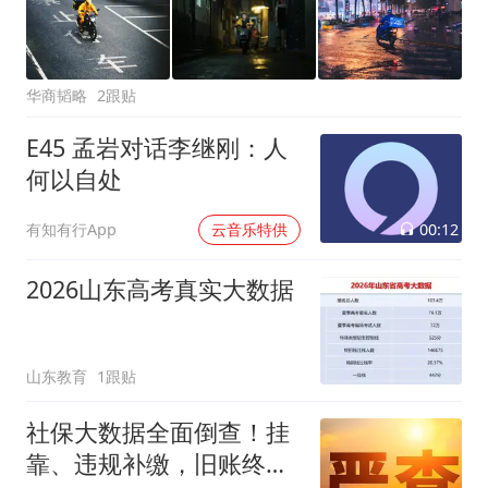
华商韬略
2跟贴
E45 孟岩对话李继刚：人
何以自处
00:12
有知有行App
云音乐特供
2026山东高考真实大数据
山东教育
1跟贴
社保大数据全面倒查！挂
靠、违规补缴，旧账终身