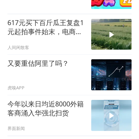
617元买下百斤瓜王复盘1
元起拍事件始末，电商流
量操盘手
人间闲散客
又要重估阿里了吗？
虎嗅APP
今年以来日均近8000外籍
客商涌入华强北扫货
界面新闻