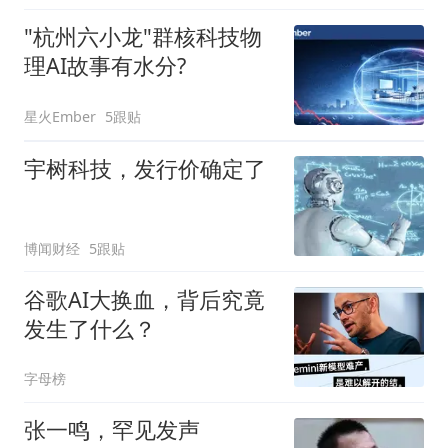
"杭州六小龙"群核科技物
理AI故事有水分?
星火Ember
5跟贴
宇树科技，发行价确定了
博闻财经
5跟贴
谷歌AI大换血，背后究竟
发生了什么？
字母榜
张一鸣，罕见发声