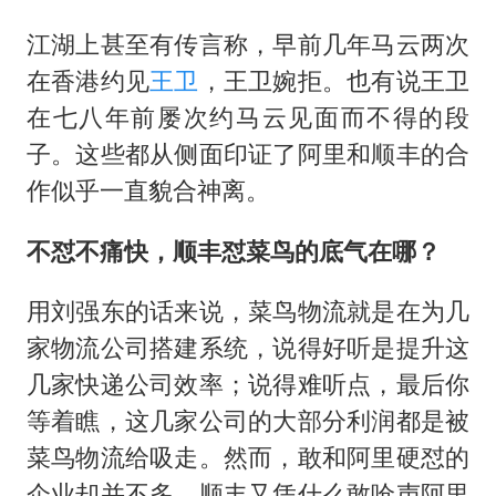
江湖上甚至有传言称，早前几年马云两次
在香港约见
王卫
，王卫婉拒。也有说王卫
在七八年前屡次约马云见面而不得的段
子。这些都从侧面印证了阿里和顺丰的合
作似乎一直貌合神离。
不怼不痛快，顺丰怼菜鸟的底气在哪？
用刘强东的话来说，菜鸟物流就是在为几
家物流公司搭建系统，说得好听是提升这
几家快递公司效率；说得难听点，最后你
等着瞧，这几家公司的大部分利润都是被
菜鸟物流给吸走。然而，敢和阿里硬怼的
企业却并不多，顺丰又凭什么敢呛声阿里