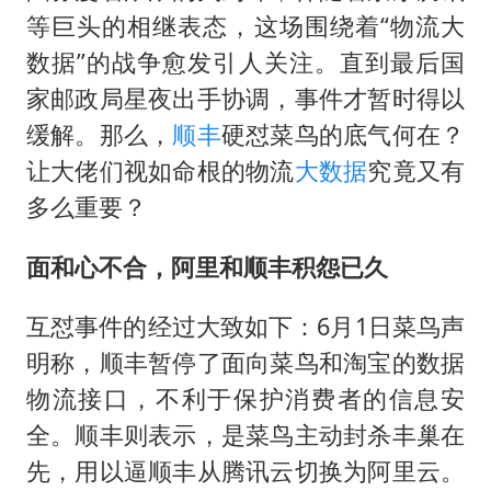
41岁女子为鼓励女儿考上985研究生
等巨头的相继表态，这场围绕着“物流大
宇树科技王兴兴身家有望超200亿元
数据”的战争愈发引人关注。直到最后国
中国养老床位“三连降”
家邮政局星夜出手协调，事件才暂时得以
五粮液渠道价一箱上涨近百元
缓解。那么，
顺丰
硬怼菜鸟的底气何在？
贵州轮胎子公司获美国退税8136万
让大佬们视如命根的物流
大数据
究竟又有
多么重要？
郑国霖回应去景区上班被保安拦下
CIA被曝已秘密设立古巴工作组
面和心不合，阿里和顺丰积怨已久
奋进开新局 实干挑大梁
互怼事件的经过大致如下：6月1日菜鸟声
明称，顺丰暂停了面向菜鸟和淘宝的数据
物流接口，不利于保护消费者的信息安
全。顺丰则表示，是菜鸟主动封杀丰巢在
先，用以逼顺丰从腾讯云切换为阿里云。