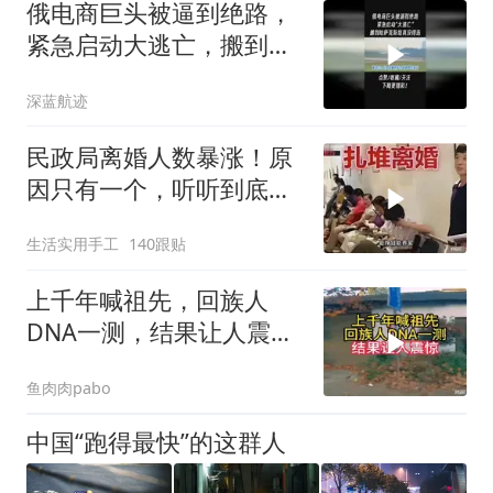
俄电商巨头被逼到绝路，
紧急启动大逃亡，搬到哈
萨克斯坦真没得3
深蓝航迹
民政局离婚人数暴涨！原
因只有一个，听听到底是
什么？
生活实用手工
140跟贴
上千年喊祖先，回族人
DNA一测，结果让人震
惊！值得一看
鱼肉肉pabo
中国“跑得最快”的这群人