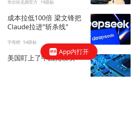
华尔街见闻官方
19跟贴
成本拉低100倍 梁文锋把
Claude拉进"斩杀线"
字母榜
54跟贴
App内打开
美国盯上了中国光模块
观察者网
37跟贴
国家邮政局依法对申通快
递有限公司立案调查
国家邮政局网站
50跟贴