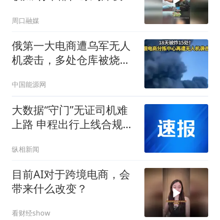
老百姓搬瓜
周口融媒
俄第一大电商遭乌军无人
机袭击，多处仓库被烧
毁！中国外贸商：过去2
中国能源网
周被炸7次，一天就损失
上万元，紧急清仓
大数据“守门”无证司机难
上路 申程出行上线合规管
控新功能
纵相新闻
目前AI对于跨境电商，会
带来什么改变？
看财经show