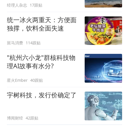
经理人杂志
17跟贴
统一冰火两重天：方便面
独撑，饮料全面失速
斑马消费
114跟贴
"杭州六小龙"群核科技物
理AI故事有水分?
星火Ember
40跟贴
宇树科技，发行价确定了
博闻财经
42跟贴