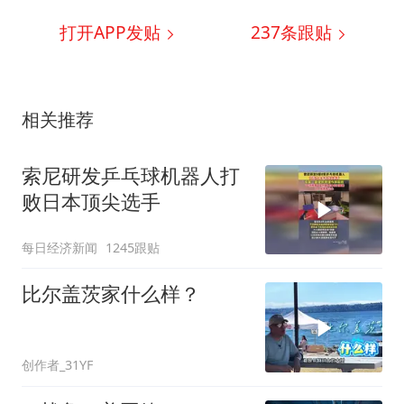
打开APP发贴
237
条跟贴
相关推荐
索尼研发乒乓球机器人打
败日本顶尖选手
每日经济新闻
1245跟贴
比尔盖茨家什么样？
创作者_31YF