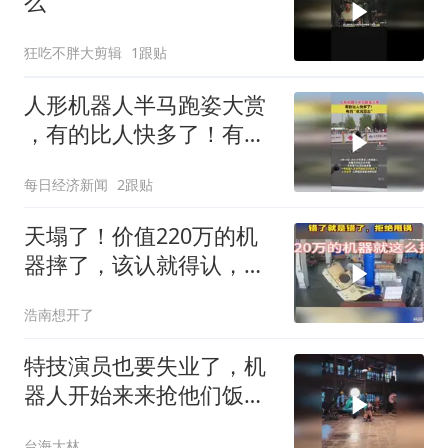
么
狂吃不胖大剪辑
1跟贴
人形机器人半马跑姿大赏
，有的比人快多了！有
的“状况百出”
每日经济新闻
2跟贴
天塌了！价值220万的机
器摔了，该认就得认，绝
不给物流抹黑
浩南想开了
特技演员也要失业了，机
器人开始来来抢他们饭碗
了！
台海大林