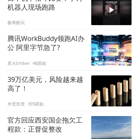
机器人现场跑路
极果酷玩
腾讯WorkBuddy领跑AI办
公 阿里字节急了?
星火Ember
48跟贴
39万亿美元，风险越来越
高了！
米筐投资
395跟贴
官方回应西安国企拖欠工
程款：正督促整改