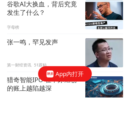
谷歌AI大换血，背后究竟
发生了什么？
字母榜
张一鸣，罕见发声
第一财经资讯
51跟贴
App内打开
猎奇智能IPO 在中际旭创
的账上越陷越深
星火Ember
85跟贴
商务部：对美国合规性测
试公司采取反制措施