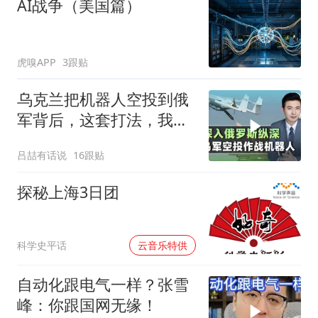
AI战争（美国篇）
虎嗅APP
3跟贴
乌克兰把机器人空投到俄
军背后，这套打法，我们
80年前就玩明白了
吕喆有话说
16跟贴
探秘上海3日团
00:00
科学史平话
云音乐特供
自动化跟电气一样？张雪
峰：你跟国网无缘！