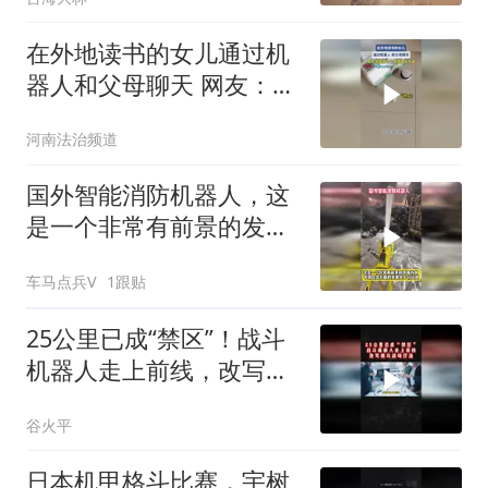
在外地读书的女儿通过机
器人和父母聊天 网友：我
急需一个和我爸妈沟通
河南法治频道
国外智能消防机器人，这
是一个非常有前景的发展
方向
车马点兵V
1跟贴
25公里已成“禁区”！战斗
机器人走上前线，改写俄
乌战场打法02
谷火平
日本机甲格斗比赛，宇树