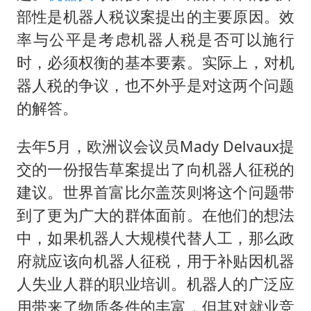
宇树科技中一签需缴款7.54万元
部性是机器人税议案提出的主要原因。效
国防部：中国军队坚决反制任何闹海挑衅图谋
率与公平是考虑机器人税是否可以施行
陈幸同晋级WTT横滨冠军赛8强
时，必须权衡的基本要素。实际上，对机
百花奖开幕式
器人税的争议，也不外乎是对这两个问题
两名乘客在飞机上因调节座椅起冲突
的解答。
女儿为争财产堵门阻挠父亲出殡
去年5月，欧洲议会议员Mady Delvaux提
夯实基础开新局
交的一份报告草案提出了向机器人征税的
建议。世界首富比尔盖茨则将这个问题带
到了更为广大的群体面前。在他们的想法
中，如果机器人大规模代替人工，那么政
府就应该向机器人征税，用于补贴因机器
人失业人群的职业培训。机器人的广泛应
用带来了物质条件的丰富，但其对就业竞