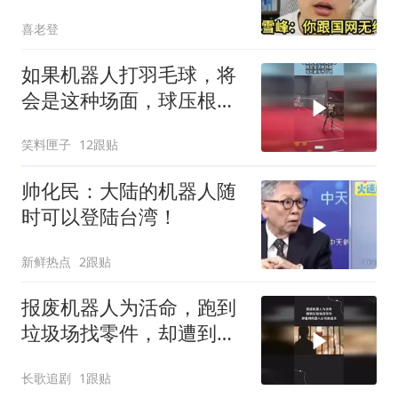
喜老登
如果机器人打羽毛球，将
会是这种场面，球压根落
不了地！
笑料匣子
12跟贴
帅化民：大陆的机器人随
时可以登陆台湾！
新鲜热点
2跟贴
报废机器人为活命，跑到
垃圾场找零件，却遭到机
器人公司的追杀
长歌追剧
1跟贴