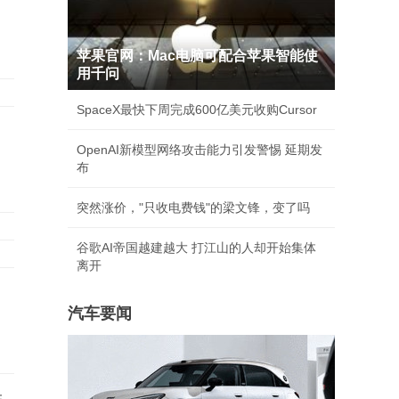
苹果官网：Mac电脑可配合苹果智能使
用千问
SpaceX最快下周完成600亿美元收购Cursor
OpenAI新模型网络攻击能力引发警惕 延期发
布
突然涨价，"只收电费钱"的梁文锋，变了吗
谷歌AI帝国越建越大 打江山的人却开始集体
离开
汽车要闻