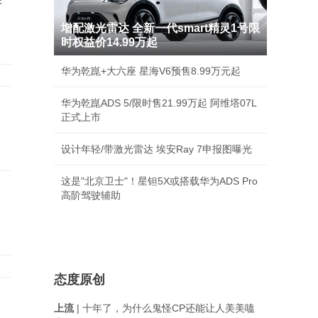
排
增配激光雷达 全新一代smart精灵1号限
时权益价14.99万起
华为乾崑+大六座 星海V6预售8.99万元起
华为乾崑ADS 5/限时售21.99万起 阿维塔07L
正式上市
设计年轻/带激光雷达 埃安Ray 7申报图曝光
这是"北京卫士"！星钽5X或搭载华为ADS Pro
高阶驾驶辅助
态度原创
上流
| 十年了，为什么鬼怪CP还能让人美美嗑