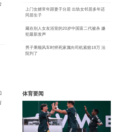
会
上门女婿常年跟妻子分居 出轨女邻居多年还
同居生子
藏在别人女友浴室的20岁中国富二代被杀 嫌
犯最新发声
男子乘顺风车时猝死家属向司机索赔18万 法
院判了
如
体育要闻
市