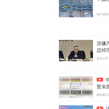
地产微资讯 2
涉嫌
总经
灵动之声 20
暂未
财经网 202