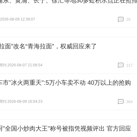
浦东、黄浦、长宁、徐汇等地30多处积水点正在抢
26-08-09 12:39:07
20
跟贴
20
州拉面”改名“青海拉面”，权威回应来了
 2026-08-07 21:08:54
217
跟贴
217
车市"冰火两重天":5万小车卖不动 40万以上的抢购
 2026-08-09 16:04:23
364
跟贴
364
厨"全国小炒肉大王"称号被指凭视频评出 官方回应