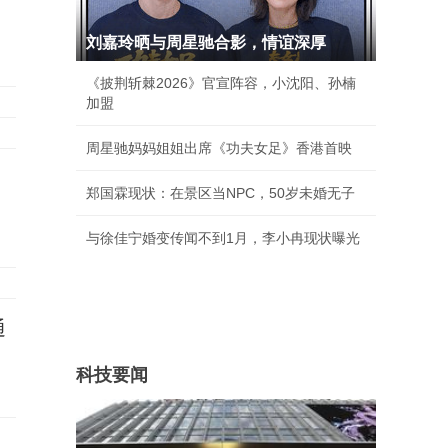
刘嘉玲晒与周星驰合影，情谊深厚
《披荆斩棘2026》官宣阵容，小沈阳、孙楠
加盟
周星驰妈妈姐姐出席《功夫女足》香港首映
、
郑国霖现状：在景区当NPC，50岁未婚无子
与徐佳宁婚变传闻不到1月，李小冉现状曝光
通
科技要闻