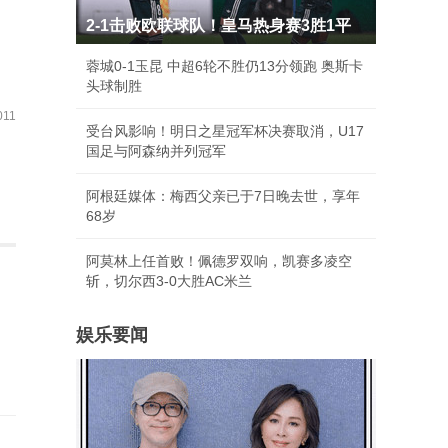
2-1击败欧联球队！皇马热身赛3胜1平
蓉城0-1玉昆 中超6轮不胜仍13分领跑 奥斯卡
头球制胜
11
受台风影响！明日之星冠军杯决赛取消，U17
国足与阿森纳并列冠军
阿根廷媒体：梅西父亲已于7日晚去世，享年
68岁
阿莫林上任首败！佩德罗双响，凯赛多凌空
斩，切尔西3-0大胜AC米兰
娱乐要闻