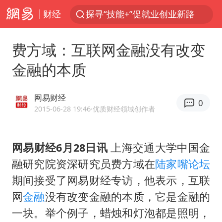
财经
探寻“技能+”促就业创业新路
41岁女子为鼓励女儿考上985研究生
费方域：互联网金融没有改变
美国退回1000亿美元关税
金融的本质
24小时不关空调 电费反而更低？
维持强台风级！白海豚直奔华东沿海
网易财经
0
河南试行周五下午弹性离岗
2015-06-28 19:46
·优质财经领域创作者
李亚鹏向地铁吐血女孩捐99999元
网易财经6月28日讯
上海交通大学中国金
要给全体职工“应休尽休”的底气
融研究院资深研究员费方域在
陆家嘴论坛
日本籍女网红在韩直播时自杀身亡
期间接受了网易财经专访，他表示，互联
“天津之眼”摩天轮附近2人落水
网
金融
没有改变金融的本质，它是金融的
儿科医生漏诊获刑：我认错但不能认罪
一块。举个例子，蜡烛和灯泡都是照明，