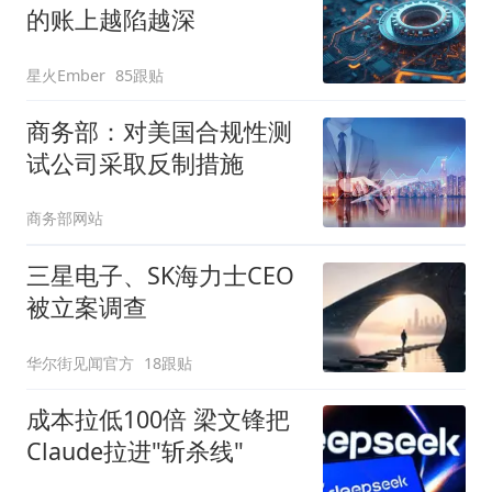
的账上越陷越深
星火Ember
85跟贴
商务部：对美国合规性测
试公司采取反制措施
商务部网站
三星电子、SK海力士CEO
被立案调查
华尔街见闻官方
18跟贴
成本拉低100倍 梁文锋把
Claude拉进"斩杀线"