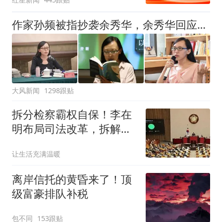
买机票回国
作家孙频被指抄袭余秀华，余秀华回应：看到了，给老子等着
大风新闻
1298跟贴
拆分检察霸权自保！李在
明布局司法改革，拆解青
瓦台魔咒预留后路
让生活充满温暖
离岸信托的黄昏来了！顶
级富豪排队补税
包不同
153跟贴