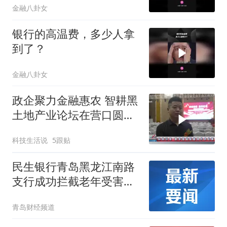
金融八卦女
银行的高温费，多少人拿
到了？
金融八卦女
政企聚力金融惠农 智耕黑
土地产业论坛在营口圆满
落幕
科技生活说
5跟贴
民生银行青岛黑龙江南路
支行成功拦截老年受害人
虚假投资诈骗
青岛财经频道