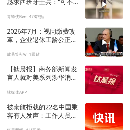
恳求西班牙士兵：“可不可
以不要把我遣返回国”
青蜂侠Bee
473跟贴
2026年7月：视同缴费改
革，企业退休工龄公正计
算大揭秘
故巷笑别w
1跟贴
【钛晨报】商务部新闻发
言人就对美系列涉华消极
措施实施反制答记者问；
钛媒体APP
宇树科技开启科创板IPO
初步询价，市场预估IPO
被泰航拒载的22名中国乘
市值或将超400亿元
客有人发声：工作人员承
诺免费改签，最后却自费
红星新闻
445跟贴