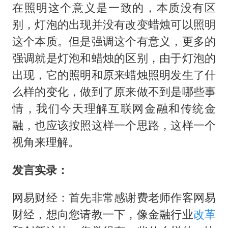
如何把百年大党建设得更加坚强有力
在照明这个意义是一致的，本质没有区
银行午休1.5小时 留个窗口行不行
别，灯泡的出现并没有改变蜡烛可以照明
余承东口误将24999元电脑报成2499
这个本质。但是强调这个有意义，更多的
强调就是灯泡和蜡烛的区别，由于灯泡的
小伙靠AI减肥 45天瘦40斤进了ICU
出现，它的照明和原来蜡烛照明发生了什
李嫣近照曝光
么样的变化，做到了原来做不到是哪些事
嘲讽周星驰无儿女没朋友 李修贤道歉
情，我们今天理解互联网金融和传统金
总书记关心百姓身边这些民生大事
融，也应该按照这样一个思路，这样一个
视角来理解。
发言实录：
网易财经：首先非常感谢费老师作客网易
财经，想向您请教一下，像金融行业
改革