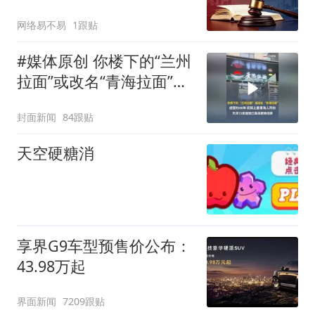
国家终于出手管了
网络易不易
1跟贴
#媒体原创 你楼下的“兰州
拉面”或改名“青海拉面”，
经营约40年，实际上是青
封面新闻
84跟贴
海人开的，天津72家面馆
已集体更换招牌
天空硬糖消
享界G9车型预售价公布：
43.98万起
界面新闻
7209跟贴