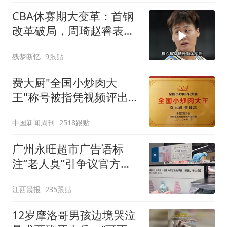
CBA休赛期大变革：首钢
改革破局，周琦赵睿表态
定心
残梦断忆
9跟贴
费大厨"全国小炒肉大
王"称号被指凭视频评出
官方回应
中国新闻周刊
2518跟贴
广州永旺超市广告语标
注“老人臭”引争议官方回
应：统一上报反馈，门店
江西晨报
235跟贴
核实完毕后会回电
12岁摩洛哥男孩边境哭泣