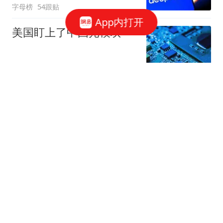
字母榜
54跟贴
App内打开
美国盯上了中国光模块
观察者网
252跟贴
国家邮政局依法对申通快
递有限公司立案调查
国家邮政局网站
50跟贴
存储"跌过头"了吗？三星
电子"定价相当于没有AI"
华尔街见闻官方
6跟贴