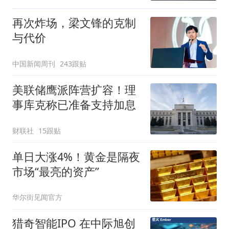
再次炸场，梁文锋的克制
与代价
中国新闻周刊
243跟贴
美联储鹰派阵营扩容！理
事库克称已准备支持加息
财联社
15跟贴
单日大涨4%！黄金是隔夜
市场“最亮的资产”
华尔街见闻官方
猎奇智能IPO 在中际旭创