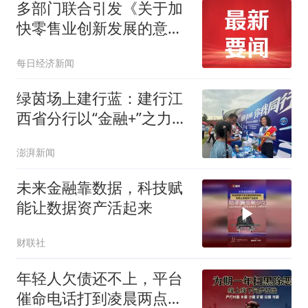
多部门联合引发《关于加
快零售业创新发展的意
见》，明确提升数智化能
每日经济新闻
力，稳定币概念现涨停潮
绿茵场上建行蓝：建行江
西省分行以“金融+”之力燃
动赣鄱体育新热潮
澎湃新闻
未来金融靠数据，科技赋
能让数据资产活起来
财联社
年轻人欠债还不上，平台
催命电话打到凌晨两点，