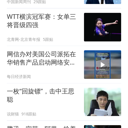
中国新闻周刊
29跟贴
WTT横滨冠军赛：女单三
将晋级四强
北青网-北京青年报
5跟贴
网信办对美国公司派拓在
华销售产品启动网络安全
审查 ，公司美股股价盘前
每日经济新闻
跳水
一枚“回旋镖”，击中王思
聪
说财猫
918跟贴