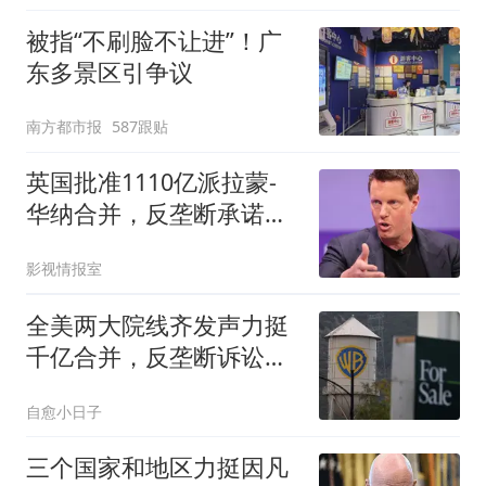
被指“不刷脸不让进”！广
东多景区引争议
南方都市报
587跟贴
英国批准1110亿派拉蒙-
华纳合并，反垄断承诺反
成12州诉讼利器
影视情报室
全美两大院线齐发声力挺
千亿合并，反垄断诉讼遭
重创：拖到明年只会更糟
自愈小日子
三个国家和地区力挺因凡