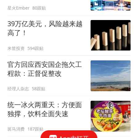
星火Ember
80跟贴
39万亿美元，风险越来越
高了！
米筐投资
594跟贴
官方回应西安国企拖欠工
程款：正督促整改
经理人杂志
58跟贴
统一冰火两重天：方便面
独撑，饮料全面失速
斑马消费
187跟贴