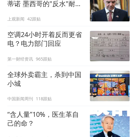
蒂诺 墨西哥的"反水"耐人
寻味
上观新闻
42跟贴
空调24小时开着反而更省
电？电力部门回应
第一财经资讯
965跟贴
全球外卖霸主，杀到中国
小城
中国新闻周刊
118跟贴
“含人量”10%，医生革自
己的命？