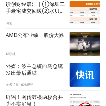
读创财经晨汇｜①深圳二
手豪宅成交回暖②水贝金
价两天涨了近50元
读创
AMD公布业绩，股价大跌
财联社
外媒：波兰总统向乌总统
发出最后通牒
参考消息
628跟贴
辟谣！网传鼓楼两校合并
为不实消息！