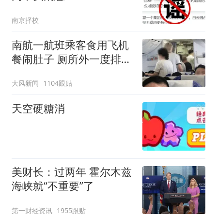
南京择校
南航一航班乘客食用飞机
餐闹肚子 厕所外一度排长
队
大风新闻
1104跟贴
天空硬糖消
美财长：过两年 霍尔木兹
海峡就“不重要”了
第一财经资讯
1955跟贴