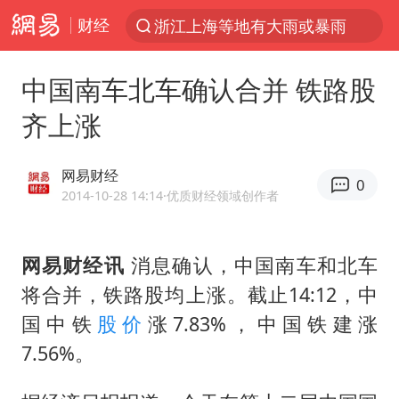
财经
浙江上海等地有大雨或暴雨
光影经济撬动暑期消费新蓝海
中国南车北车确认合并 铁路股
新疆优化调整景区内自驾服务费
齐上涨
微信又有新功能，你可以“撤回”你的撤回了！
梁家辉：到内地拍戏不是北上是回归
网易财经
0
“新疆的交警怎么个个像我妈”
2014-10-28 14:14
·优质财经领域创作者
情侣平潭拍日出坠崖1死1伤
网易财经讯
消息确认，中国南车和北车
西湖突现狂风暴雨 游客瞬间被浇透
将合并，铁路股均上涨。截止14:12，中
香港正式允许“拒绝抢救”
国中铁
股价
涨7.83%，中国铁建涨
白海豚将正面袭击贯穿浙江
7.56%。
《欢迎来龙餐馆》口碑