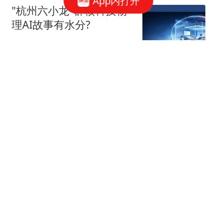
App内打开
"杭州六小龙"群核科技物
理AI故事有水分?
星火Ember
40跟贴
宇树科技，发行价确定了
博闻财经
40跟贴
谷歌AI大换血，背后究竟
发生了什么？
字母榜
张一鸣，罕见发声