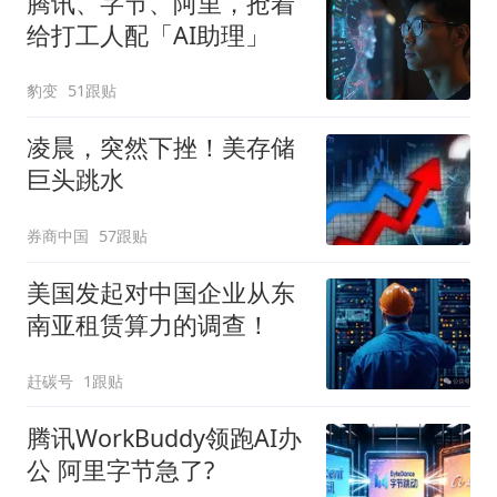
腾讯、字节、阿里，抢着
给打工人配「AI助理」
豹变
51跟贴
凌晨，突然下挫！美存储
巨头跳水
券商中国
57跟贴
美国发起对中国企业从东
南亚租赁算力的调查！
赶碳号
1跟贴
腾讯WorkBuddy领跑AI办
公 阿里字节急了?