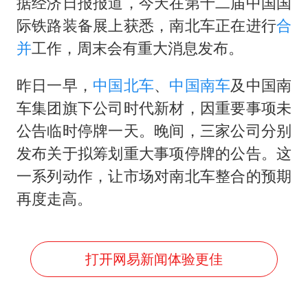
郑丽文：台湾从来没有“独立”过
据经济日报报道，今天在第十二届中国国
际铁路装备展上获悉，南北车正在进行
合
几元成本的AI广告导致千万市值蒸发
并
工作，周末会有重大消息发布。
酒店回应车内过夜被收150元
商场现钱学森巨幅海报 负责人回应
昨日一早，
中国北车
、
中国南车
及中国南
杭州全市有序停课
车集团旗下公司时代新材，因重要事项未
公告临时停牌一天。晚间，三家公司分别
“不怕六爷挂得多 就怕六爷挂一颗”
发布关于拟筹划重大事项停牌的公告。这
全民健身事业高质量发展
一系列动作，让市场对南北车整合的预期
乐享全民健身 共筑健康中国
再度走高。
打开网易新闻体验更佳