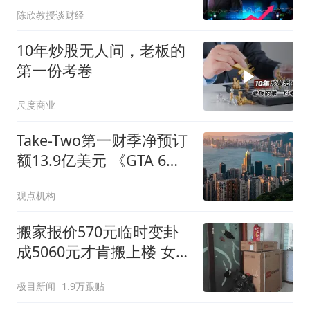
陈欣教授谈财经
10年炒股无人问，老板的
第一份考卷
尺度商业
Take-Two第一财季净预订
额13.9亿美元 《GTA 6》
11月19日发售
观点机构
搬家报价570元临时变卦
成5060元才肯搬上楼 女子
傻眼
极目新闻
1.9万跟贴