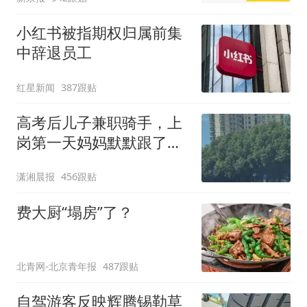
小红书被指期权归属前集
中辞退员工
红星新闻
387跟贴
高考后儿子兼职骑手，上
岗第一天妈妈默默跟了三
公里，感慨孩子真的长大
潇湘晨报
456跟贴
了
费大厨“塌房”了？
北青网-北京青年报
487跟贴
自驾游客反映辉腾锡勒草