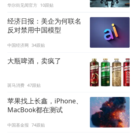
华尔街见闻官方
10跟贴
经济日报：美企为何联名
反对禁用中国模型
中国经济网
34跟贴
大瓶啤酒，卖疯了
斑马消费
47跟贴
苹果找上长鑫，iPhone、
MacBook都在测试
中国基金报
74跟贴