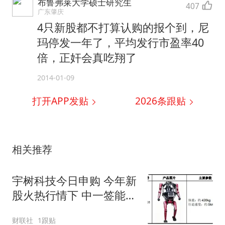
布鲁弗莱大学硕士研究生
407
广东肇庆
4只新股都不打算认购的报个到，尼
玛停发一年了，平均发行市盈率40
倍，正奸会真吃翔了
2014-01-09
打开APP发贴
2026
条跟贴
相关推荐
宇树科技今日申购 今年新
股火热行情下 中一签能盈
利多少？
财联社
1跟贴