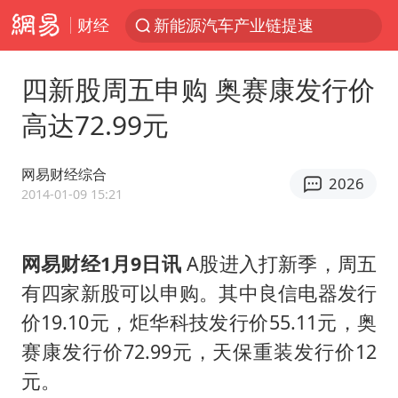
财经
新能源汽车产业链提速
SK海力士回应“或出售重庆工厂”传闻
四新股周五申购 奥赛康发行价
大连一起飞航班因乘客可乐爆瓶折返
高达72.99元
费大厨不自称“大王”了
血指纹匹配成功，20年悬案告破！凶手被执行死刑
网易财经综合
2026
辽宁28名务农人员中暑死亡？官方辟谣
2014-01-09 15:21
独闯南太行失联女子遗体已找到
网易财经1月9日讯
A股进入打新季，周五
“还不如不放假”
有四家新股可以申购。其中良信电器发行
医疗垃圾做手机壳 这也是谋财害命
价19.10元，炬华科技发行价55.11元，奥
武契奇：欧洲已处于大战边缘
赛康发行价72.99元，天保重装发行价12
7月CPI同比上涨0.5% 经济内生增长动力持续增强
元。