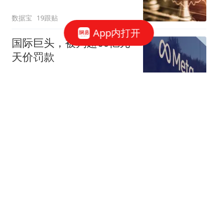
数据宝
19跟贴
App内打开
国际巨头，被判超60亿元
天价罚款
环球网资讯
41跟贴
一枚“回旋镖”，击中王思
聪
说财猫
1351跟贴
腾讯、字节、阿里，抢着
给打工人配「AI助理」
豹变
52跟贴