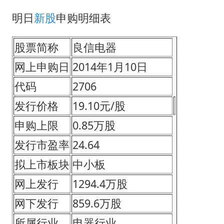
部分银行上调存款利率
明日
新股
申购明细表
货车高速制动失灵 交警护航化险为夷
白海豚突然大拐弯 走出罕见路线
股票简称
良信电器
朱一龙的鼻子怎么了
网上申购日
2014年1月10日
成都多趟列车临时停运
代码
2706
路虎卫士限时降17万 BBA已集体降价
发行价格
19.10元/股
下党之路
申购上限
0.85万股
发行市盈率
24.64
拟上市板块
中小板
网上发行
1294.4万股
网下发行
859.6万股
所属行业
电器行业