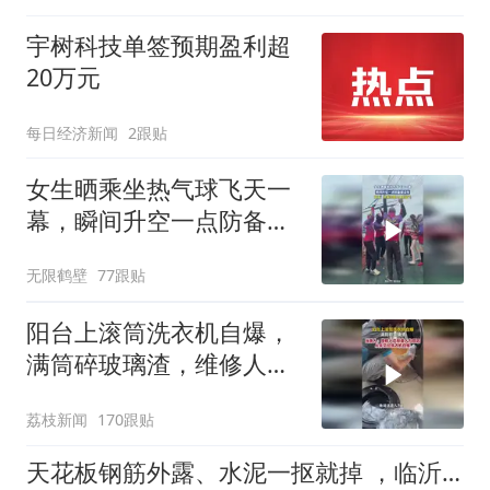
宇树科技单签预期盈利超
20万元
每日经济新闻
2跟贴
女生晒乘坐热气球飞天一
幕，瞬间升空一点防备都
没有
无限鹤壁
77跟贴
阳台上滚筒洗衣机自爆，
满筒碎玻璃渣，维修人员
称是人为原因，从未见过
荔枝新闻
170跟贴
洗衣机自爆
天花板钢筋外露、水泥一抠就掉 ，临沂一安置楼交房半年即被鉴定存安全隐患；楼体至今未加固，仍有居民常住