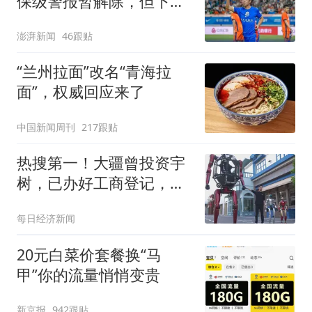
保级警报暂解除，但下一
轮才是生死战
澎湃新闻
46跟贴
“兰州拉面”改名“青海拉
面”，权威回应来了
中国新闻周刊
217跟贴
热搜第一！大疆曾投资宇
树，已办好工商登记，最
终却减资退出，错失37亿
每日经济新闻
元浮盈
20元白菜价套餐换“马
甲”你的流量悄悄变贵
新京报
942跟贴