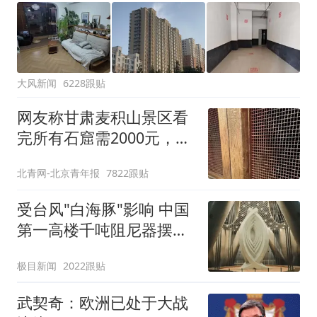
大风新闻
6228跟贴
网友称甘肃麦积山景区看
完所有石窟需2000元，景
区：部分石窟受特别保
北青网-北京青年报
7822跟贴
护，游客可按需买
受台风"白海豚"影响 中国
第一高楼千吨阻尼器摆动
明显
极目新闻
2022跟贴
武契奇：欧洲已处于大战