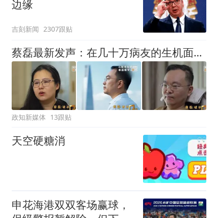
边缘
吉刻新闻
2307跟贴
蔡磊最新发声：在几十万病友的生机面前，我个人的面子和尊严已经不值一提了，即使倒在黎明前，也要把路铺好
政知新媒体
13跟贴
天空硬糖消
申花海港双双客场赢球，