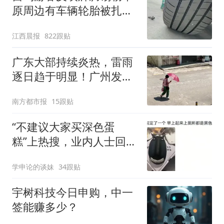
原周边有车辆轮胎被扎，
修理店铺换胎价格高达千
江西晨报
822跟贴
元，官方发布情况通报
广东大部持续炎热，雷雨
逐日趋于明显！广州发布
高温橙色预警
南方都市报
15跟贴
“不建议大家买深色蛋
糕”上热搜，业内人士回应
了→
学申论的谈妹
34跟贴
宇树科技今日申购，中一
签能赚多少？