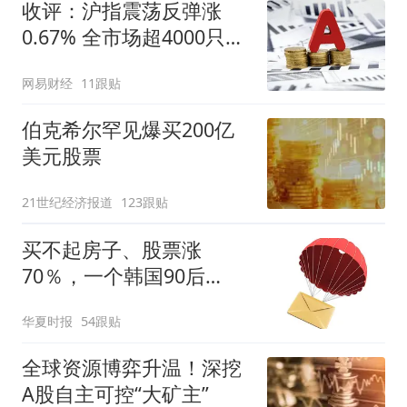
收评：沪指震荡反弹涨
0.67% 全市场超4000只个
股上涨
网易财经
11跟贴
伯克希尔罕见爆买200亿
美元股票
21世纪经济报道
123跟贴
买不起房子、股票涨
70％，一个韩国90后
的“突围”
华夏时报
54跟贴
全球资源博弈升温！深挖
A股自主可控“大矿主”