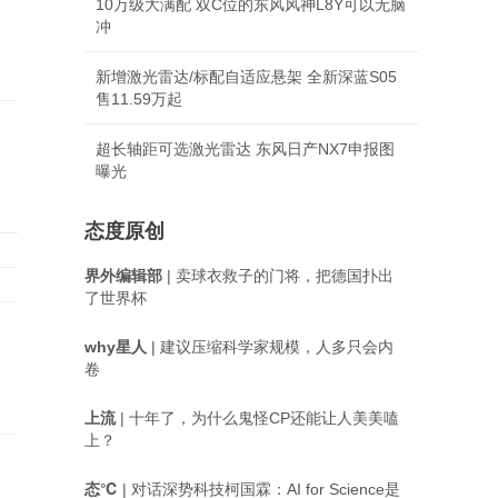
10万级大满配 双C位的东风风神L8Y可以无脑
冲
新增激光雷达/标配自适应悬架 全新深蓝S05
售11.59万起
超长轴距可选激光雷达 东风日产NX7申报图
曝光
态度原创
界外编辑部
| 卖球衣救子的门将，把德国扑出
了世界杯
why星人
| 建议压缩科学家规模，人多只会内
卷
上流
| 十年了，为什么鬼怪CP还能让人美美嗑
上？
态℃
| 对话深势科技柯国霖：AI for Science是