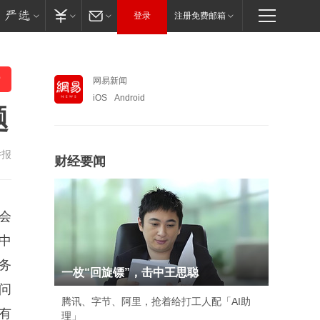
登录
注册免费邮箱
网易新闻
iOS
Android
题
举报
财经要闻
会
中
务
一枚“回旋镖”，击中王思聪
问
腾讯、字节、阿里，抢着给打工人配「AI助
有
理」