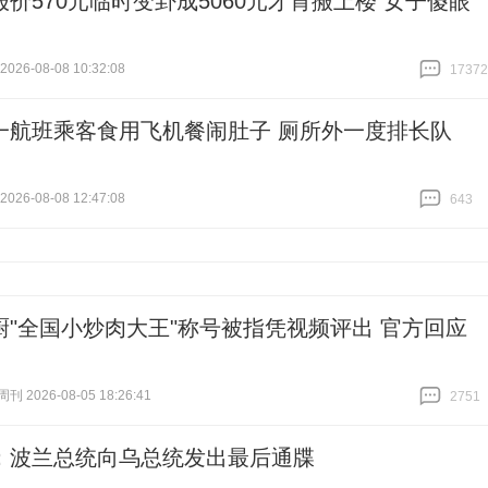
报价570元临时变卦成5060元才肯搬上楼 女子傻眼
26-08-08 10:32:08
17372
跟贴
17372
一航班乘客食用飞机餐闹肚子 厕所外一度排长队
26-08-08 12:47:08
643
跟贴
643
厨"全国小炒肉大王"称号被指凭视频评出 官方回应
 2026-08-05 18:26:41
2751
跟贴
2751
：波兰总统向乌总统发出最后通牒