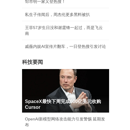
邹市明一家又登热搜！
私生子传闻后，周杰伦更多黑料被扒
王菲57岁生日没和谢霆锋一起过，而是飞云
南
戚薇内娱AI宣传片翻车，一日登热搜引发讨论
科技要闻
SpaceX最快下周完成600亿美元收购
Cursor
OpenAI新模型网络攻击能力引发警惕 延期发
布