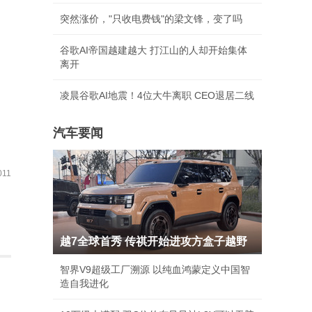
突然涨价，"只收电费钱"的梁文锋，变了吗
谷歌AI帝国越建越大 打江山的人却开始集体
离开
凌晨谷歌AI地震！4位大牛离职 CEO退居二线
汽车要闻
11
越7全球首秀 传祺开始进攻方盒子越野
智界V9超级工厂溯源 以纯血鸿蒙定义中国智
造自我进化