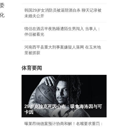
委
韩国29岁女消防员被逼陪酒自杀 聊天记录被
化
未婚夫公开
情侣在酒店半夜熟睡遭陌生男闯入 当事人：
伴侣被看光
河南西平县重大刑事案嫌疑人落网 在玉米地
里被抓获
体育要闻
29岁克拉克死因公布：吸食海洛因与可
卡因
曝莱昂纳德案预计协商和解！名嘴要求重罚：