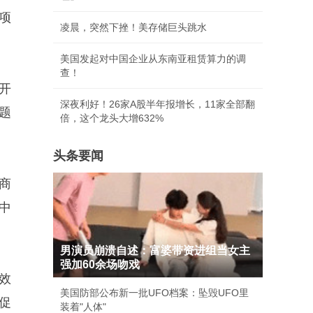
项
凌晨，突然下挫！美存储巨头跳水
美国发起对中国企业从东南亚租赁算力的调
查！
开
深夜利好！26家A股半年报增长，11家全部翻
题
倍，这个龙头大增632%
头条要闻
商
中
男演员崩溃自述：富婆带资进组当女主
强加60余场吻戏
效
美国防部公布新一批UFO档案：坠毁UFO里
促
装着"人体"