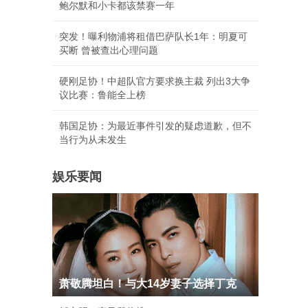
鲍尔默和小卡都该禁赛一年
突发！曝利物浦将租借巴萨队长1年：明夏可
买断 曾被查出心理问题
硬刚足协！中超队官方要求换主裁 列出3大争
议比赛：鲁能全上榜
韩国足协：为最近事件引发的疑虑道歉，但不
当行为从未发生
娱乐要闻
萧敬腾坦白！与大14岁妻子选择丁克