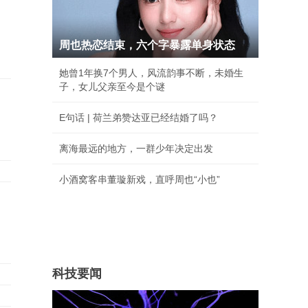
周也热恋结束，六个字暴露单身状态
她曾1年换7个男人，风流韵事不断，未婚生
子，女儿父亲至今是个谜
E句话 | 荷兰弟赞达亚已经结婚了吗？
离海最远的地方，一群少年决定出发
小酒窝客串董璇新戏，直呼周也“小也”
科技要闻