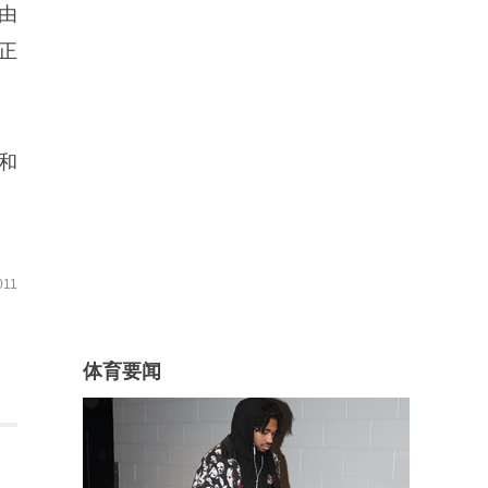
由
正
和
11
体育要闻