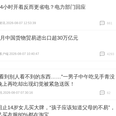
24小时开着反而更省电？电力部门回应
 2026-08-07 12:53:39
661
跟贴
661
个月中国货物贸易进出口超30万亿元
端 2026-08-07 10:40:47
4293
跟贴
4293
能看到别人看不到的东西……”一男子中午吃见手青没
晚上再吃却出现幻觉被紧急送医！
026-08-07 07:30:16
62
跟贴
62
阻止14岁女儿买大牌，“孩子应该知道父母的不易”，
己买衣服80%都在淘宝