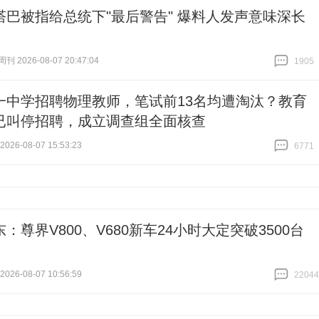
塔巴被指给总统下"最后警告" 爆料人发声意味深长
 2026-08-07 20:47:04
1905
跟贴
1905
一中学招聘物理教师，笔试前13名均遭淘汰？教育
已叫停招聘，成立调查组全面核查
26-08-07 15:53:23
6771
跟贴
6771
：尊界V800、V680新车24小时大定突破3500台
26-08-07 10:56:59
22044
跟贴
22044