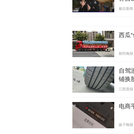
极目新闻 20
西瓜“
新民晚报 20
自驾
铺换
江西晨报 20
电商
扬子晚报 20