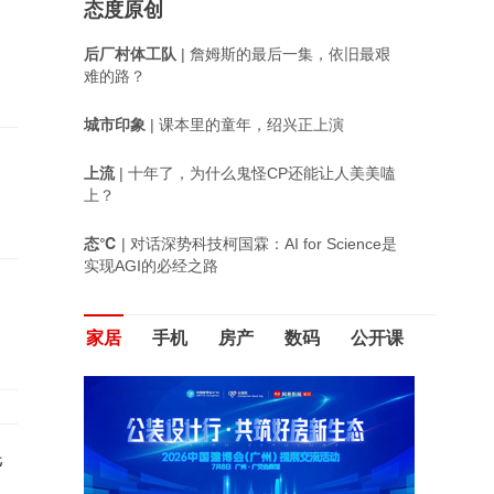
态度原创
后厂村体工队
| 詹姆斯的最后一集，依旧最艰
难的路？
城市印象
| 课本里的童年，绍兴正上演
上流
| 十年了，为什么鬼怪CP还能让人美美嗑
上？
态℃
| 对话深势科技柯国霖：AI for Science是
实现AGI的必经之路
家居
手机
房产
数码
公开课
耗