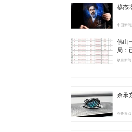
穆杰
中国新闻周刊
佛山
局：
极目新闻 20
余承东
齐鲁壹点 20