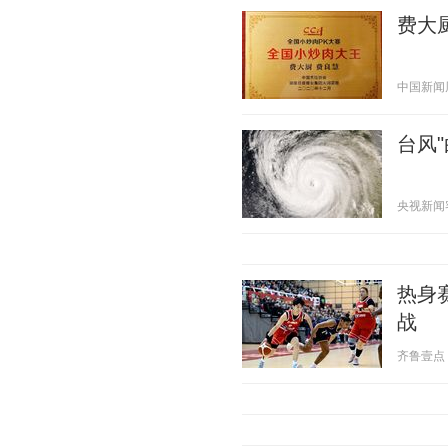
费大
中国新闻周刊
台风
央视新闻客户
热身
战
齐鲁壹点 20