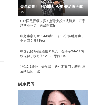
去年信誓旦旦3000万 今年NBA查无此
人
U17国足晋级决赛！点球决战淘汰河床，江宇
涵两次扑点，再战阿森纳
中超惨案诞生：4-0横扫，张玉宁传射建功，
北京国安升到第3
中国女篮3分险胜世界第八，张子宇24+11内
线无解，杨舒予12+6王思雨7+5
拜仁2-1维拉，金玟哉、迪亚斯破门，若昂-戈
麦斯扳回一城
娱乐要闻