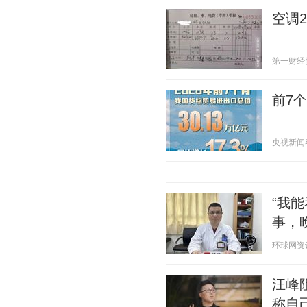
空调
第一财经资讯
前7
央视新闻客户
“我
事，
环球网资讯 2
汪峰
称自