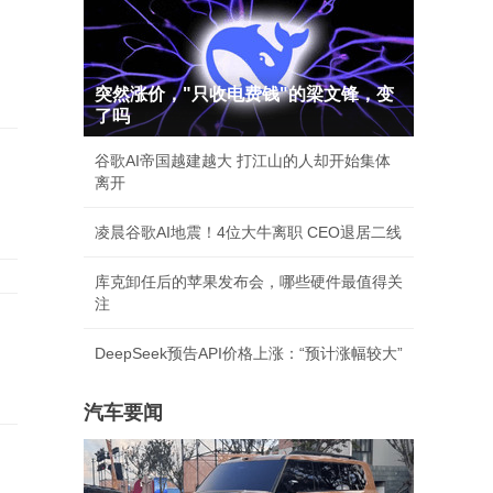
突然涨价，"只收电费钱"的梁文锋，变
了吗
谷歌AI帝国越建越大 打江山的人却开始集体
离开
凌晨谷歌AI地震！4位大牛离职 CEO退居二线
库克卸任后的苹果发布会，哪些硬件最值得关
注
DeepSeek预告API价格上涨：“预计涨幅较大”
汽车要闻