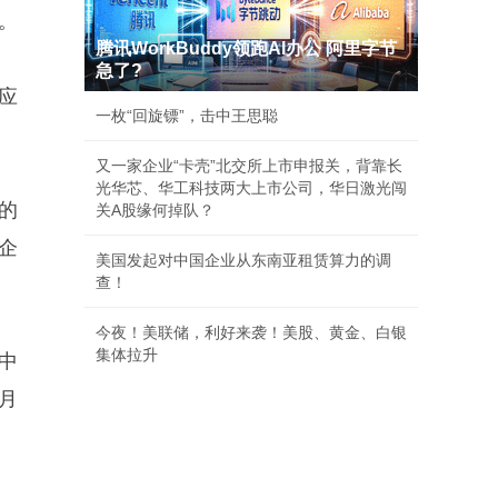
。
腾讯WorkBuddy领跑AI办公 阿里字节
急了?
应
一枚“回旋镖”，击中王思聪
又一家企业“卡壳”北交所上市申报关，背靠长
光华芯、华工科技两大上市公司，华日激光闯
的
关A股缘何掉队？
企
美国发起对中国企业从东南亚租赁算力的调
查！
今夜！美联储，利好来袭！美股、黄金、白银
集体拉升
在中
6月