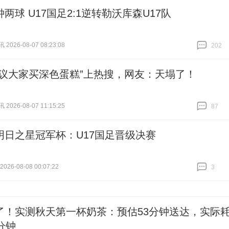
两球 U17国足2:1逆转勒沃库森U17队
026-08-07 08:23:08
202
跟贴
202
建议大家买深色蛋糕”上热搜，网友：天塌了！
026-08-07 11:15:25
87
跟贴
87
明日之星冠军杯：U17国足晋级决赛
26-08-08 00:07:22
3
跟贴
3
了！实测秋天第一杯奶茶：预估53分钟送达，实际
分钟