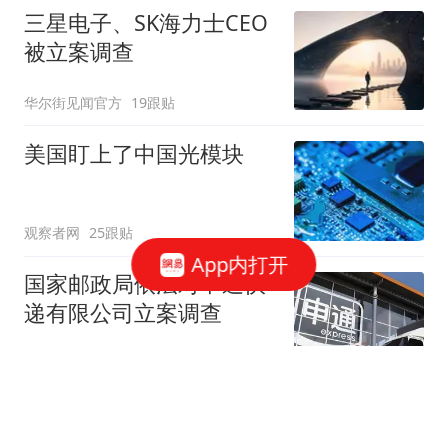
三星电子、SK海力士CEO
被立案调查
华尔街见闻官方
19跟贴
美国盯上了中国光模块
观察者网
25跟贴
App内打开
国家邮政局依法对申通快
递有限公司立案调查
国家邮政局网站
50跟贴
存储"跌过头"了吗？三星
电子"定价相当于没有AI"