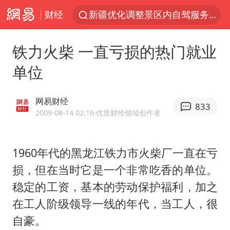
新疆优化调整景区内自驾服务费
财经
《欢迎来龙餐馆》口碑
铁力火柴 一直亏损的热门就业
上四休三，但降薪1000元，你接受吗？
单位
情侣在平潭拍日出时坠崖致一死一伤
检测列车撞人致11死2伤 涉事单位被罚
网易财经
833
黄金牛市回来了吗
2009-08-14 02:16
·优质财经领域创作者
36岁男演员成景区NPC后人气爆棚
宇树王兴兴被问了360多个问题
1960年代的黑龙江铁力市火柴厂一直在亏
损，但在当时它是一个非常吃香的单位。
全民健身事业高质量发展
稳定的工资，基本的劳动保护福利，加之
唐田赛前发布会上引用《孙子兵法》
在工人阶级领导一线的年代，当工人，很
台当局重金为“台独”织“皇帝新衣”
自豪。
商场现钱学森巨幅海报 负责人回应