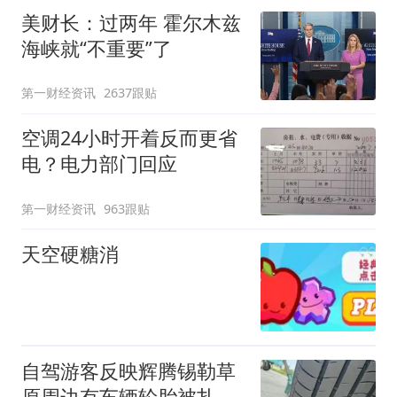
美财长：过两年 霍尔木兹
海峡就“不重要”了
第一财经资讯
2637跟贴
空调24小时开着反而更省
电？电力部门回应
第一财经资讯
963跟贴
天空硬糖消
自驾游客反映辉腾锡勒草
原周边有车辆轮胎被扎，