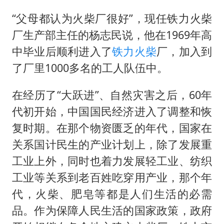
“父母都认为火柴厂很好”，现任铁力火柴
几元成本的AI广告导致千万市值蒸发
厂生产部主任的杨志民说，他在1969年高
老挝国会主席赛宋蓬逝世
中毕业后顺利进入了
铁力火柴
厂，加入到
购飞机票7分钟后退票被扣2022元
了厂里1000多名的工人队伍中。
乐享全民健身 共筑健康中国
在经历了“大跃进”、自然灾害之后，60年
代初开始，中国国民经济进入了调整和恢
复时期。在那个物资匮乏的年代，国家在
关系国计民生的产业计划上，除了发展重
工业上外，同时也着力发展轻工业、纺织
工业等关系到老百姓吃穿用产业，那个年
代，火柴、肥皂等都是人们生活的必需
品。作为保障人民生活的国家政策，政府