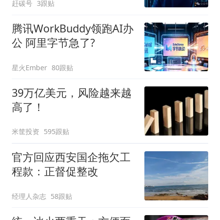
赶碳号
3跟贴
腾讯WorkBuddy领跑AI办
公 阿里字节急了?
星火Ember
80跟贴
39万亿美元，风险越来越
高了！
米筐投资
595跟贴
官方回应西安国企拖欠工
程款：正督促整改
经理人杂志
58跟贴