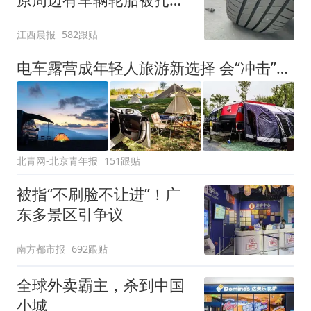
修理店铺换胎价格高达千
江西晨报
582跟贴
元，官方发布情况通报
电车露营成年轻人旅游新选择 会“冲击”传统住宿业吗？
北青网-北京青年报
151跟贴
被指“不刷脸不让进”！广
东多景区引争议
南方都市报
692跟贴
全球外卖霸主，杀到中国
小城