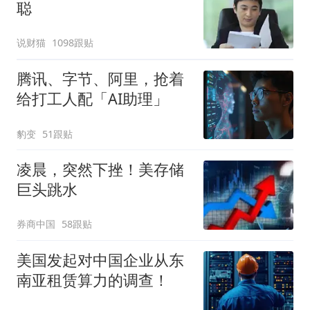
聪
说财猫
1098跟贴
腾讯、字节、阿里，抢着
给打工人配「AI助理」
豹变
51跟贴
凌晨，突然下挫！美存储
巨头跳水
券商中国
58跟贴
美国发起对中国企业从东
南亚租赁算力的调查！