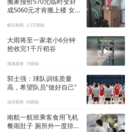
搬家报价570元临时变卦
成5060元才肯搬上楼 女子
傻眼
极目新闻
2.2万跟贴
大雨将至一家老小6分钟
抢收完1千斤稻谷
潇湘晨报
73跟贴
郭士强：球队训练质量
高，希望队员“做好自己”
澎湃新闻
69跟贴
南航一航班乘客食用飞机
餐闹肚子 厕所外一度排长