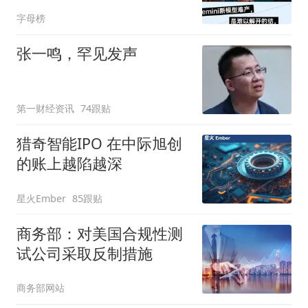
字母榜
张一鸣，罕见发声
第一财经资讯
74跟贴
猎奇智能IPO 在中际旭创
的账上越陷越深
星火Ember
85跟贴
商务部：对美国合规性测
试公司采取反制措施
商务部网站