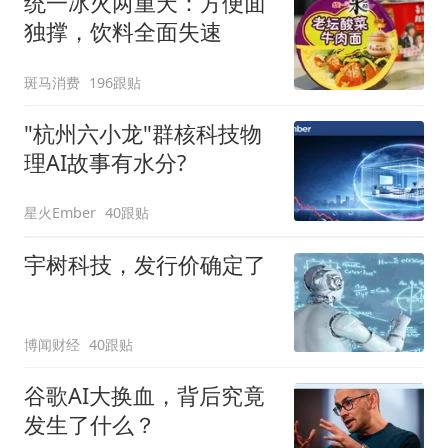
统一冰火两重天：方便面
独撑，饮料全面失速
斑马消费
196跟贴
"杭州六小龙"群核科技物
理AI故事有水分?
星火Ember
40跟贴
宇树科技，发行价确定了
博闻财经
40跟贴
谷歌AI大换血，背后究竟
发生了什么？