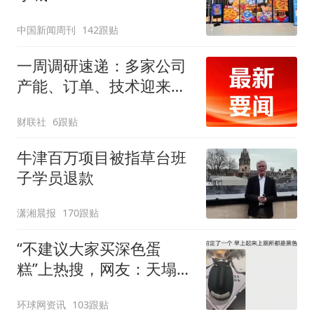
中国新闻周刊
142跟贴
一周调研速递：多家公司
产能、订单、技术迎来突
破，涉及PCB、MLCC、
财联社
6跟贴
算力、CPO等行业
牛津百万项目被指草台班
子学员退款
潇湘晨报
170跟贴
“不建议大家买深色蛋
糕”上热搜，网友：天塌
了！
环球网资讯
103跟贴