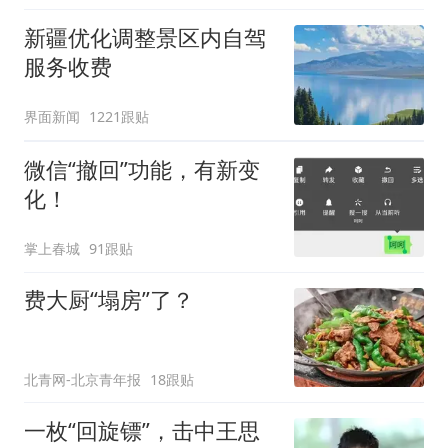
新疆优化调整景区内自驾
服务收费
界面新闻
1221跟贴
微信“撤回”功能，有新变
化！
掌上春城
91跟贴
费大厨“塌房”了？
北青网-北京青年报
18跟贴
一枚“回旋镖”，击中王思