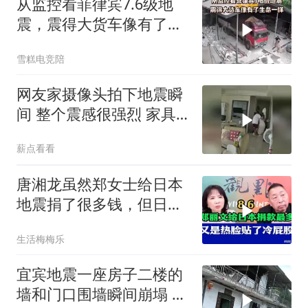
从监控看菲律宾7.6级地
震，震得大货车像有了生
命一样
雪糕电竞陪
网友家摄像头拍下地震瞬
间 整个震感很强烈 家具
都在跟着震动
薪点看看
唐湘龙虽然郑女士给日本
地震捐了很多钱，但日本
只认民进党！
生活梅梅乐
宜宾地震一座房子二楼的
墙和门口围墙瞬间崩塌 门