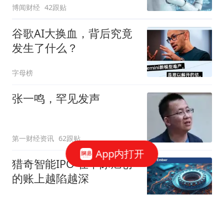
博闻财经
42跟贴
谷歌AI大换血，背后究竟
发生了什么？
字母榜
张一鸣，罕见发声
第一财经资讯
62跟贴
App内打开
猎奇智能IPO 在中际旭创
的账上越陷越深
星火Ember
85跟贴