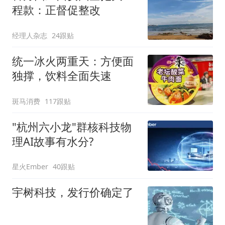
程款：正督促整改
经理人杂志
24跟贴
统一冰火两重天：方便面
独撑，饮料全面失速
斑马消费
117跟贴
"杭州六小龙"群核科技物
理AI故事有水分?
星火Ember
40跟贴
宇树科技，发行价确定了