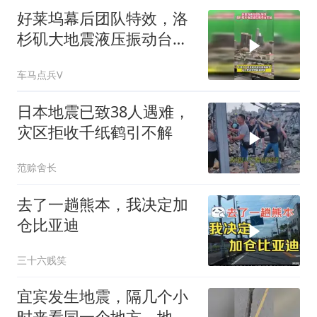
好莱坞幕后团队特效，洛
杉矶大地震液压振动台实
拍
车马点兵V
日本地震已致38人遇难，
灾区拒收千纸鹤引不解
范赊舍长
去了一趟熊本，我决定加
仓比亚迪
三十六贱笑
宜宾发生地震，隔几个小
时来看同一个地方，地面