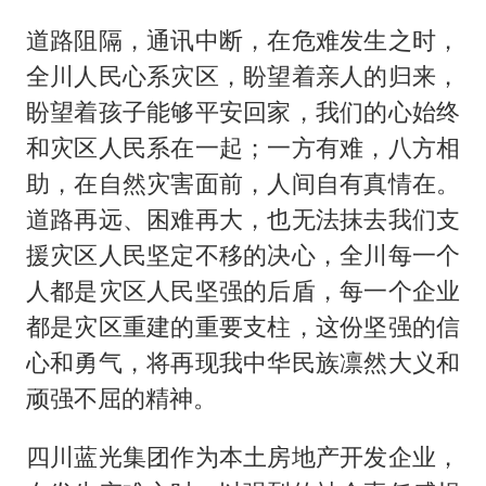
秋天的第一杯奶茶到底有多火
道路阻隔，通讯中断，在危难发生之时，
国防部：坚决反制任何闹海挑衅图谋
全川人民心系灾区，盼望着亲人的归来，
百花奖开幕式
盼望着孩子能够平安回家，我们的心始终
我国外贸延续良好增长态势
和灾区人民系在一起；一方有难，八方相
“新疆阿勒泰八月能滑雪”不实
助，在自然灾害面前，人间自有真情在。
日本试射“战斧”导弹，国防部回应
道路再远、困难再大，也无法抹去我们支
胡彦斌韩磊 谁帮谁
援灾区人民坚定不移的决心，全川每一个
人都是灾区人民坚强的后盾，每一个企业
夯实基础开新局
都是灾区重建的重要支柱，这份坚强的信
心和勇气，将再现我中华民族凛然大义和
顽强不屈的精神。
四川蓝光集团作为本土房地产开发企业，