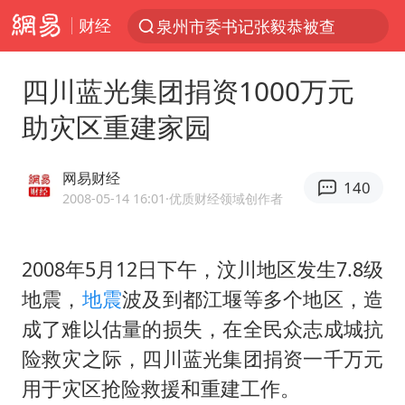
财经
泉州市委书记张毅恭被查
“电影+”如何激发千亿级消费新活力？
四川蓝光集团捐资1000万元
台风白海豚已进入24小时警戒线
助灾区重建家园
全球首个长时储能一体化产业园量产
陈垣宇0-3张禹珍 国乒男单全军覆没
网易财经
140
名创优品回应女子吐槽内裤质量差
2008-05-14 16:01
·优质财经领域创作者
四川宜宾市高县4.9级地震致1人死亡
2008年5月12日下午，汶川地区发生7.8级
台风白海豚或吞并鲸鱼 登陆地点更新
地震，
地震
波及到都江堰等多个地区，造
中巨芯：上半年归母净利润1405.77万元
成了难以估量的损失，在全民众志成城抗
中国女篮70-67险胜尼日利亚女篮
险救灾之际，四川蓝光集团捐资一千万元
美股存储板块集体大跌
用于灾区抢险救援和重建工作。