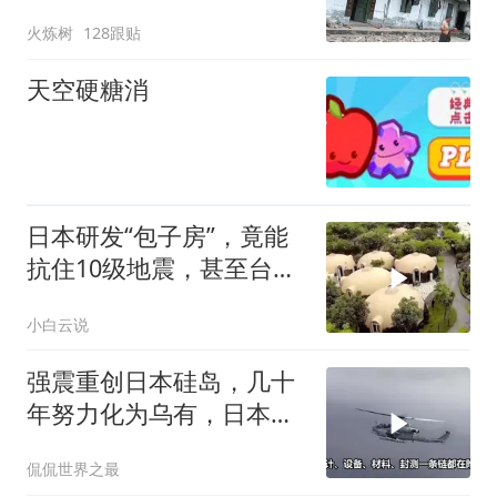
口一片狼藉
火炼树
128跟贴
天空硬糖消
日本研发“包子房”，竟能
抗住10级地震，甚至台风
来了都不怕
小白云说
强震重创日本硅岛，几十
年努力化为乌有，日本国
运到头了吗
侃侃世界之最