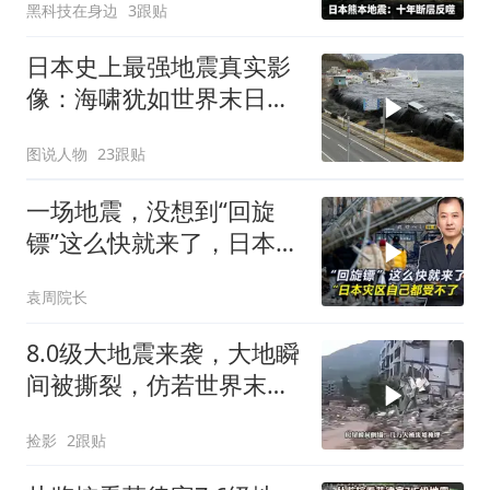
黑科技在身边
3跟贴
日本史上最强地震真实影
像：海啸犹如世界末日，
一万五千人死亡
图说人物
23跟贴
一场地震，没想到“回旋
镖”这么快就来了，日本灾
区自己都受不了
袁周院长
8.0级大地震来袭，大地瞬
间被撕裂，仿若世界末日
降临
捡影
2跟贴