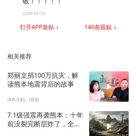
敬！！！！！
2008-05-14
打开APP发贴
140
条跟贴
相关推荐
郑丽文捐100万抗灾，解
读熊本地震背后的故事
清风月影j
1跟贴
7.1级强震再袭熊本：十年
前没裂完断层炸了，全球
半导体供应链悬了