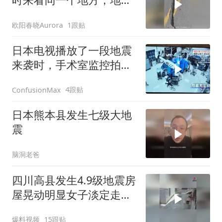
又沉下去了很多
欧阳春晓Aurora
1跟贴
日本电视播放了一段地震
来袭时，手术室监控拍到
的情景
4跟贴
ConfusionMax
日本熊本县发生七级大地
震
脑洞老爸
四川高县发生4.9级地震房
屋晃动明显女子淡定走门
站门口玩手机
爆料视频
15跟贴