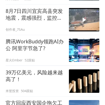
8月7日四川宜宾高县突发
地震，震感强烈，监控拍
下的一幕，愿平安
创作者_7SAu
腾讯WorkBuddy领跑AI办
公 阿里字节急了?
星火Ember
52跟贴
39万亿美元，风险越来越
高了！
米筐投资
504跟贴
官方回应西安国企拖欠工