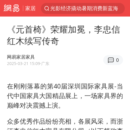
家居
光影经济撬动暑期消费新蓝海
马克·艾伦退出斯诺克中国公开赛
《元首椅》荣耀加冕，李忠信
微信又有新功能，你可以“撤回”你的撤回了！
红木续写传奇
新疆优化调整景区内自驾服务费
上四休三，但降薪1000元，你接受吗？
网易家居家具
0
情侣平潭拍日出坠崖1死1伤
2025-03-21 15:09
·广东
央视新主播李秋莹孙亚鹏亮相
在刚刚落幕的第40届深圳国际家具展-当
黄金牛市回来了吗
代中国家具大国精品展上，一场家具界的
杭州全市有序停课
巅峰对决震撼上演。
商场现钱学森巨幅海报 负责人回应
36岁男演员成景区NPC后人气爆棚
众多优秀作品纷纷亮相，各展风采，而浙