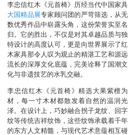
李忠信红木《元首椅》历经当代中国家具
大国精品展
专家顾问团的严苛筛选，从无
数优秀作品中崭露头角，这份荣誉实至名
归。它的胜出，不仅是对其卓越品质与独
特设计的高度认可，更是向世界展示了红
木家具那令人叹为观止的精湛工艺和源远
流长的深厚文化底蕴，完美诠释了国潮文
化与非遗技艺的水乳交融。
李忠信红木《元首椅》精选大果紫檀为
材，每一寸木材都散发着自然的温润光
泽。在设计上，巧妙融合拐子龙纹、回字
纹等传统吉祥纹饰，这些纹饰承载着千年
的东方人文精髓，与现代艺术意蕴相互碰