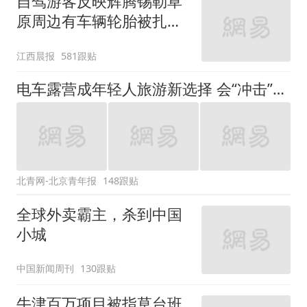
自驾游客反映辉腾锡勒草
原周边有车辆轮胎被扎，
修理店铺换胎价格高达千
江西晨报
581跟贴
元，官方发布情况通报
电车露营成年轻人旅游新选择 会“冲击”传统住宿业吗？
北青网-北京青年报
148跟贴
全球外卖霸主，杀到中国
小城
中国新闻周刊
130跟贴
牛津百万项目被指草台班