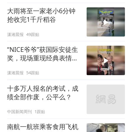
大雨将至一家老小6分钟
抢收完1千斤稻谷
潇湘晨报
49跟贴
“NICE爷爷”获国际安徒生
奖，现场重现经典表情
包，向中国粉丝问好
潇湘晨报
54跟贴
十多万人报名的考试，成
绩全部作废，公平么？
中国新闻周刊
1跟贴
南航一航班乘客食用飞机