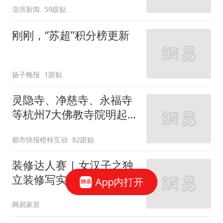
澎湃新闻
59跟贴
刚刚，“苏超”积分榜更新
扬子晚报
1跟贴
灵隐寺、净慈寺、永福寺
等杭州7大佛教寺院明起
临时关闭，别跑空了
都市快报橙柿互动
82跟贴
装修达人赛 | 女汉子之独
立装修写实篇
App内打开
网易家居