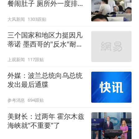
餐闹肚子 厕所外一度排长
队
大风新闻
1303跟贴
三个国家和地区力挺因凡
蒂诺 墨西哥的"反水"耐人
寻味
上观新闻
117跟贴
外媒：波兰总统向乌总统
发出最后通牒
参考消息
694跟贴
美财长：过两年 霍尔木兹
海峡就“不重要”了