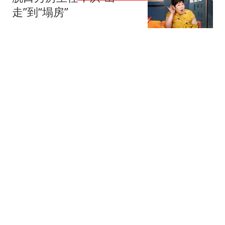
走”到“塌房”
围剿白日梦
1跟贴
郑国霖在景区当NPC，40
度高温下穿20斤龙袍
追影客栈
1跟贴
65岁欧阳震华庆生，TVB
好友齐聚
猪小艳吖
3跟贴
千万粉主播菠萝赛东近况
揭晓