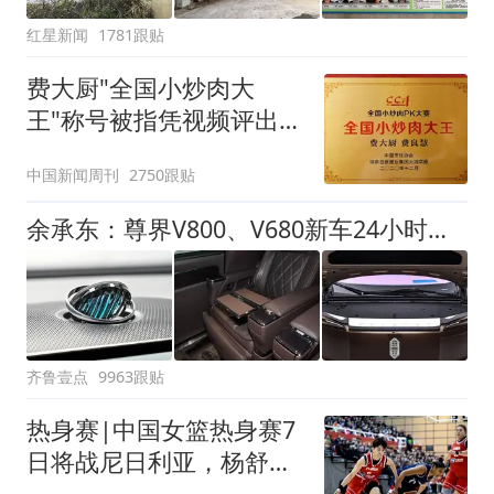
红星新闻
1781跟贴
费大厨"全国小炒肉大
王"称号被指凭视频评出
官方回应
中国新闻周刊
2750跟贴
余承东：尊界V800、V680新车24小时大定突破3500台
齐鲁壹点
9963跟贴
热身赛|中国女篮热身赛7
日将战尼日利亚，杨舒予
有望出战