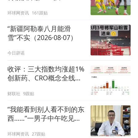
环球网资讯
161跟贴
“新疆阿勒泰八月能滑
雪”不实（2026·08·07）
今日辟谣
收评：三大指数均涨超1%
创新药、CRO概念全线走
强
财联社
9跟贴
“我能看到别人看不到的东
西……”一男子中午吃见手
青没事，晚上再吃却出现
环球网资讯
27跟贴
幻觉被紧急送医！