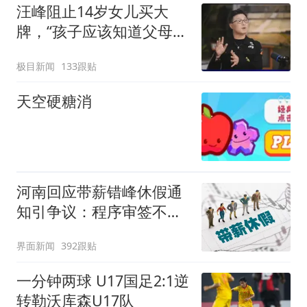
汪峰阻止14岁女儿买大
牌，“孩子应该知道父母的
不易”，称自己买衣服80%
极目新闻
133跟贴
都在淘宝
天空硬糖消
河南回应带薪错峰休假通
知引争议：程序审签不规
范，待修改后予以印发
界面新闻
392跟贴
一分钟两球 U17国足2:1逆
转勒沃库森U17队