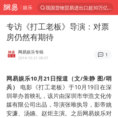
娱乐
我国货物贸易进出口超30万亿元
上半年我国机械工业经济运行稳中有进
专访《打工老板》导演：对票
官方通报教师招聘笔试前13名被淘汰
房仍然有期待
台风白海豚加强
河南撤回“领导带薪错峰休假”通知
网易娱乐专稿
1
广东雷州通报特教老师招聘违规事件
2014-10-21 08:07
“立秋的第一杯奶茶”又爆单了
网易娱乐10月21日报道（文/朱静 图/哨
A股三大股指收涨
兵）
电影《打工老板》于10月19日在深
泰国枪击案凶手先杀祖父母后行凶
圳举办首映礼，该片由深圳市华浩文化传
宇树科技中一签需缴款7.54万元
媒有限公司出品，导演张唯执导，影帝姚
中国军队坚决反制任何闹海图谋
安濂、汤嬿、赵炬主演。之后网易娱乐对