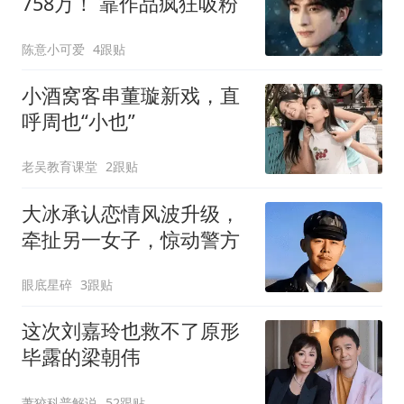
758万！ 靠作品疯狂吸粉
陈意小可爱
4跟贴
小酒窝客串董璇新戏，直
呼周也“小也”
老吴教育课堂
2跟贴
大冰承认恋情风波升级，
牵扯另一女子，惊动警方
眼底星碎
3跟贴
这次刘嘉玲也救不了原形
毕露的梁朝伟
萧狡科普解说
52跟贴