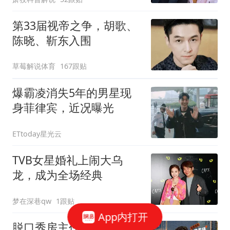
第33届视帝之争，胡歌、
陈晓、靳东入围
草莓解说体育
167跟贴
爆霸凌消失5年的男星现
身菲律宾，近况曝光
ETtoday星光云
TVB女星婚礼上闹大乌
龙，成为全场经典
梦在深巷qw
1跟贴
App内打开
脱口秀房主任，从“出