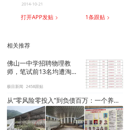
2014-10-21
打开APP发贴
1
条跟贴
相关推荐
佛山一中学招聘物理教
师，笔试前13名均遭淘
汰？教育局：已叫停招
极目新闻
2458跟贴
聘，成立调查组全面核查
从“零风险零投入”到负债百万：一个养牛项目崩盘后，谁该为农户的贷款买单丨红星调查