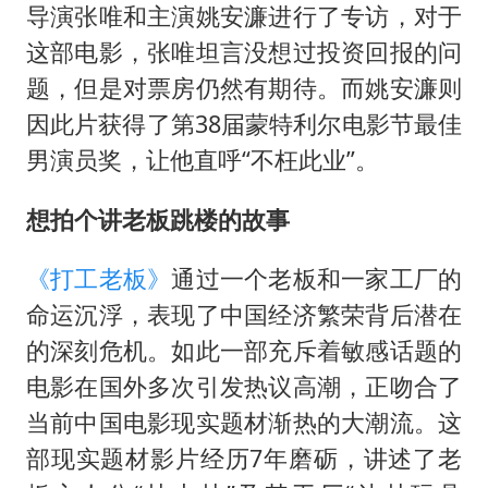
方程豹钛9新车申报
导演张唯和主演姚安濂进行了专访，对于
台湾海峡南口北上船舶实施交通管制
这部电影，张唯坦言没想过投资回报的问
“新疆阿勒泰八月能滑雪”不实
题，但是对票房仍然有期待。而姚安濂则
因此片获得了第38届蒙特利尔电影节最佳
向鹏0-3不敌张本智和
男演员奖，让他直呼“不枉此业”。
四川宜宾地震网友称睡觉被摇醒
DeepSeek投资宇树科技意味什么
想拍个讲老板跳楼的故事
公司“上四休三”但要降薪1000元
《打工老板》
通过一个老板和一家工厂的
东方之约 相约未来
命运沉浮，表现了中国经济繁荣背后潜在
的深刻危机。如此一部充斥着敏感话题的
电影在国外多次引发热议高潮，正吻合了
当前中国电影现实题材渐热的大潮流。这
部现实题材影片经历7年磨砺，讲述了老