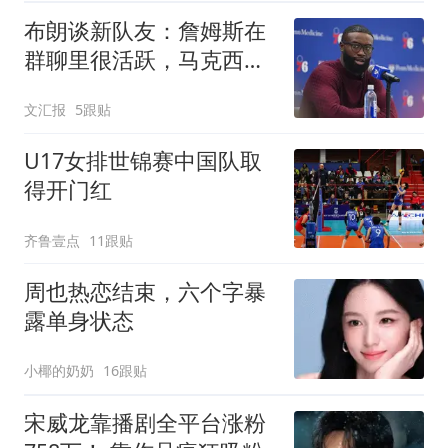
时
布朗谈新队友：詹姆斯在
群聊里很活跃，马克西最
早联系我
文汇报
5跟贴
U17女排世锦赛中国队取
得开门红
齐鲁壹点
11跟贴
周也热恋结束，六个字暴
露单身状态
小椰的奶奶
16跟贴
宋威龙靠播剧全平台涨粉