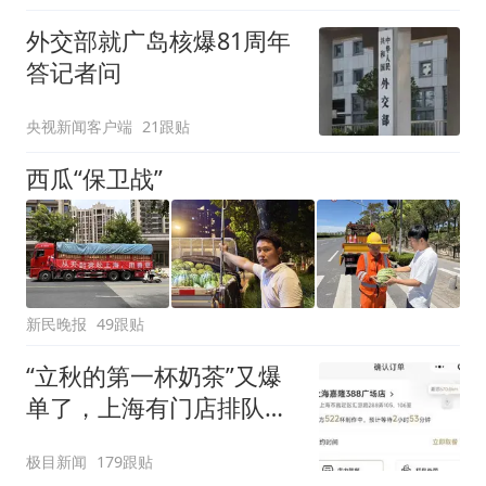
外交部就广岛核爆81周年
答记者问
央视新闻客户端
21跟贴
西瓜“保卫战”
新民晚报
49跟贴
“立秋的第一杯奶茶”又爆
单了，上海有门店排队超
500杯，店员：今天奶茶
极目新闻
179跟贴
店都很忙，要等2个多小