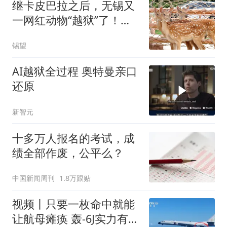
继卡皮巴拉之后，无锡又
一网红动物“越狱”了！这
次是拈花湾的小鹿
锡望
AI越狱全过程 奥特曼亲口
还原
新智元
十多万人报名的考试，成
绩全部作废，公平么？
中国新闻周刊
1.8万跟贴
视频丨只要一枚命中就能
让航母瘫痪 轰-6J实力有多