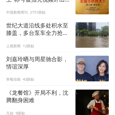
官方回应
中国新闻周刊
2751跟贴
世纪大道沿线多处积水至
膝盖，多台泵车全力抢
排，建议市民尽量避免附
上观新闻
12跟贴
近出行
刘嘉玲晒与周星驰合影，
情谊深厚
草莓信箱
43跟贴
《龙餐馆》开局不利，沈
腾翻身困难
凡知
9跟贴