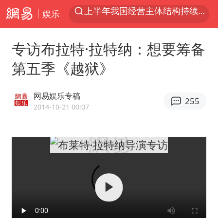
娱乐
俄称边境州遭乌大规模袭击已致13伤
《披荆斩棘2026》阵容官宣
专访布拉特·拉特纳：想要筹备
杭州机场已取消航班388架次
第五季《越狱》
浙江省委书记：该停下的坚决停下来
中国籍豪华游艇富商之子在泰国被杀
网易娱乐专稿
255
白海豚北上或致京津冀暴雨
2014-10-21 00:07
美将每月供乌爱国者拦截导弹
国足U17与阿森纳决赛取消 并列冠军
新疆一婚礼线上邀请引热议
《龙餐馆》 冲奖
世界第1特鲁姆普斯诺克中国赛一轮游