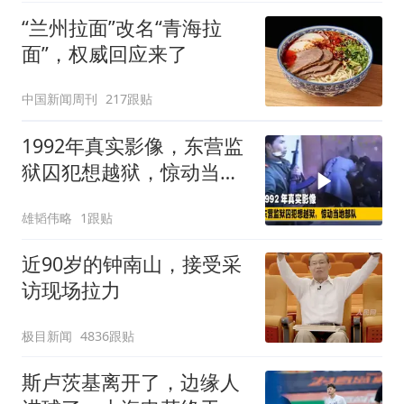
“兰州拉面”改名“青海拉
面”，权威回应来了
中国新闻周刊
217跟贴
1992年真实影像，东营监
狱囚犯想越狱，惊动当地
部队
雄韬伟略
1跟贴
近90岁的钟南山，接受采
访现场拉力
极目新闻
4836跟贴
斯卢茨基离开了，边缘人