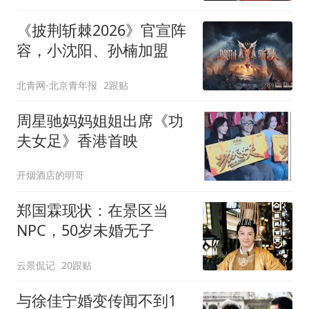
《披荆斩棘2026》官宣阵
容，小沈阳、孙楠加盟
北青网-北京青年报
2跟贴
周星驰妈妈姐姐出席《功
夫女足》香港首映
开烟酒店的明哥
郑国霖现状：在景区当
NPC，50岁未婚无子
云景侃记
20跟贴
与徐佳宁婚变传闻不到1