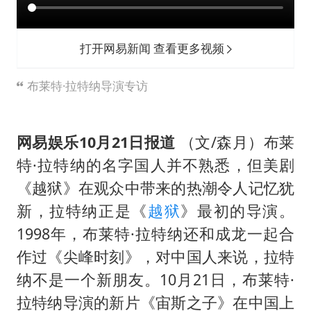
上门女婿出轨女邻居多年被判重婚罪
构建更高水平的全民健身公共服务体系
打开网易新闻 查看更多视频
云南一男子胃中取出180颗铁钉
景区回应“麦积山石窟看完需2000元”
布莱特·拉特纳导演专访
曹颖儿子首次演长剧
奋力开创中国式现代化建设新局面
网易娱乐10月21日报道
（文/森月）布莱
特·拉特纳的名字国人并不熟悉，但美剧
《越狱》在观众中带来的热潮令人记忆犹
新，拉特纳正是《
越狱
》最初的导演。
1998年，布莱特·拉特纳还和成龙一起合
作过《尖峰时刻》，对中国人来说，拉特
纳不是一个新朋友。10月21日，布莱特·
拉特纳导演的新片《宙斯之子》在中国上