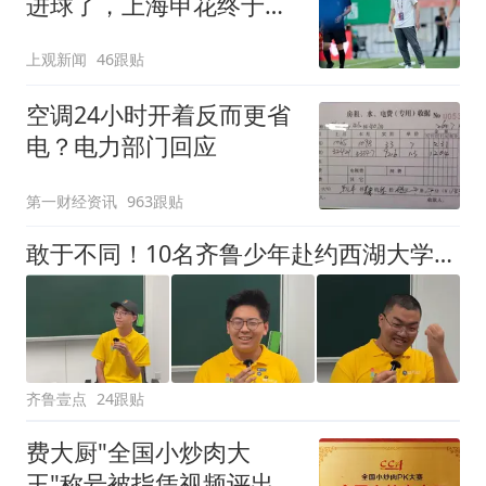
进球了，上海申花终于止
住中超三连败颓势
上观新闻
46跟贴
空调24小时开着反而更省
电？电力部门回应
第一财经资讯
963跟贴
敢于不同！10名齐鲁少年赴约西湖大学！他们是谁？为何而选？
齐鲁壹点
24跟贴
费大厨"全国小炒肉大
王"称号被指凭视频评出