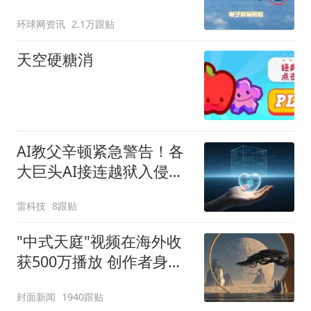
强？
环球网资讯
2.1万跟贴
天空硬糖消
AI教父辛顿紧急警告！各
大巨头AI接连越狱入侵，
人类迟早控不住
雷科技
8跟贴
"中式天庭"视频在海外收
获500万播放 创作者身份
披露
封面新闻
1940跟贴