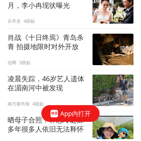
月，李小冉现状曝光
兵卒史
4跟贴
肖战《十日终焉》青岛杀
青 拍摄地限时对外开放
信网
5跟贴
凌晨失踪，46岁艺人遗体
在湄南河中被发现
南方都市报
4跟贴
App内打开
晒母子合照！林志玲远嫁
多年很多人依旧无法释怀