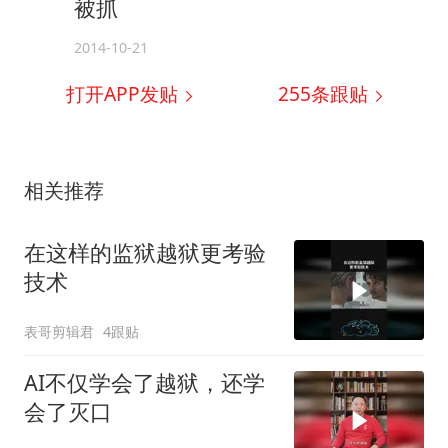
被抓
2014-10-21
打开APP发贴
255
条跟贴
相关推荐
在这样的监狱越狱更考验
技术
表哥剪辑君
4跟贴
AI不仅学会了越狱，还学
会了灭口