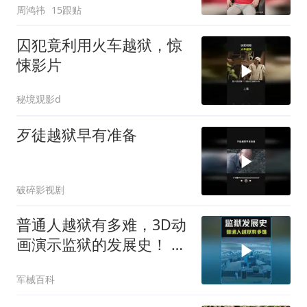
周鸿祎
15跟贴
囚犯竟利用火车越狱，惊
悚影片
秘境观影d
歹徒越狱早有准备
破碎影视剧
普通人越狱有多难，3D动
画演示监狱的发展史！ #
科普知识 #越狱
军械百科