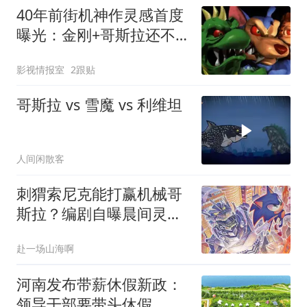
40年前街机神作灵感首度
曝光：金刚+哥斯拉还不
够，设计师自曝真正原型
影视情报室
2跟贴
哥斯拉 vs 雪魔 vs 利维坦
人间闲散客
刺猬索尼克能打赢机械哥
斯拉？编剧自曝晨间灵
感，首期漫画已出
赴一场山海啊
河南发布带薪休假新政：
领导干部要带头休假，推