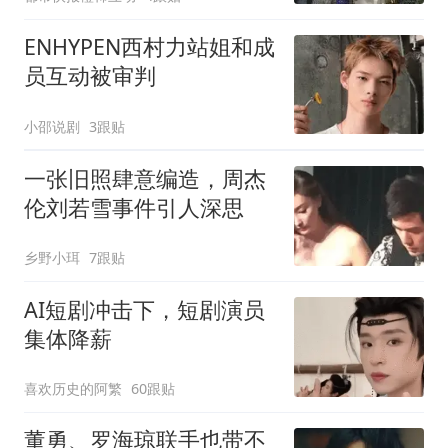
含金量还在持续上升
ENHYPEN西村力站姐和成
员互动被审判
小邵说剧
3跟贴
一张旧照肆意编造，周杰
伦刘若雪事件引人深思
乡野小珥
7跟贴
AI短剧冲击下，短剧演员
集体降薪
喜欢历史的阿繁
60跟贴
董勇、罗海琼联手也带不