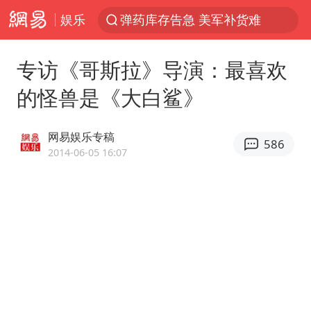
娱乐
弹药库存告急 美军补货难
如何把百年大党建设得更加坚强有力
专访《哥斯拉》导演：最喜欢
香港殿堂级填词人黎彼得因病离世 终年76岁
的怪兽是《大白鲨》
FIFA官方支持因凡蒂诺
41岁女子为鼓励女儿考上985研究生
网易娱乐专稿
586
沙特否认与胡塞武装举行会谈
2014-06-05 16:07
乘客脱鞋散发异味 司机提醒反被怼
日本籍女网红在韩直播时自杀身亡
恩比德变瘦引热议
多专业取消艺考 文化工作者要有文化
汕头市政府被约谈