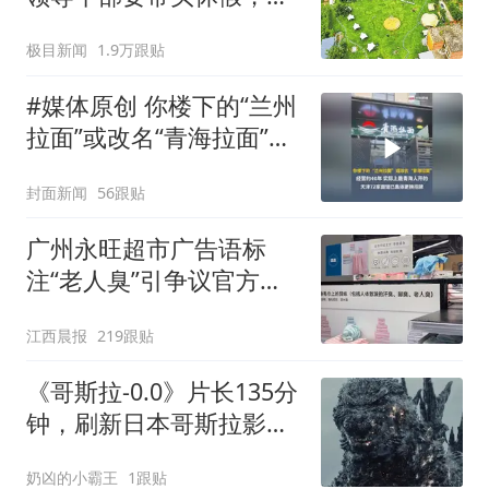
动全员应休尽休、休满休
极目新闻
1.9万跟贴
足；鼓励3-7天弹性长假，
构建“周五半天+周末+年
#媒体原创 你楼下的“兰州
假”短途度假模式
拉面”或改名“青海拉面”，
经营约40年，实际上是青
封面新闻
56跟贴
海人开的，天津72家面馆
已集体更换招牌
广州永旺超市广告语标
注“老人臭”引争议官方回
应：统一上报反馈，门店
江西晨报
219跟贴
核实完毕后会回电
《哥斯拉-0.0》片长135分
钟，刷新日本哥斯拉影史
纪录，全系列第二长
奶凶的小霸王
1跟贴