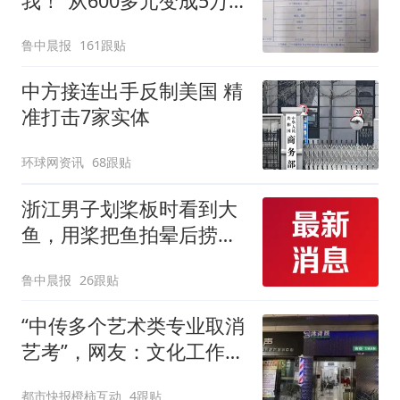
我！”从600多元变成5万
元，57岁保洁阿姨做医美
鲁中晨报
161跟贴
后眼睛肿到流泪、视物模
糊
中方接连出手反制美国 精
准打击7家实体
环球网资讯
68跟贴
浙江男子划桨板时看到大
鱼，用桨把鱼拍晕后捞
起；当事人：鱼重7斤6
鲁中晨报
26跟贴
两，做成红烧辣子鱼块，
味道很好
“中传多个艺术类专业取消
艺考”，网友：文化工作者
一定要有文化，这句话的
都市快报橙柿互动
4跟贴