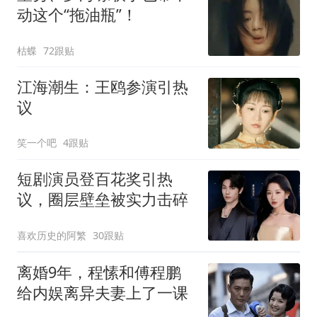
动这个“拖油瓶”！
枯蝶
72跟贴
江海潮生：王鸥参演引热
议
笑一个吧
4跟贴
短剧演员登百花奖引热
议，圈层壁垒被实力击碎
喜欢历史的阿繁
30跟贴
离婚9年，程愫和傅程鹏
给内娱离异夫妻上了一课