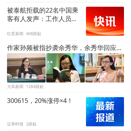
被泰航拒载的22名中国乘
客有人发声：工作人员承
诺免费改签，最后却自费
红星新闻
408跟贴
买机票回国
作家孙频被指抄袭余秀华，余秀华回应：看到了，给老子等着
大风新闻
1284跟贴
300615，20%涨停×4！
证券时报
2跟贴