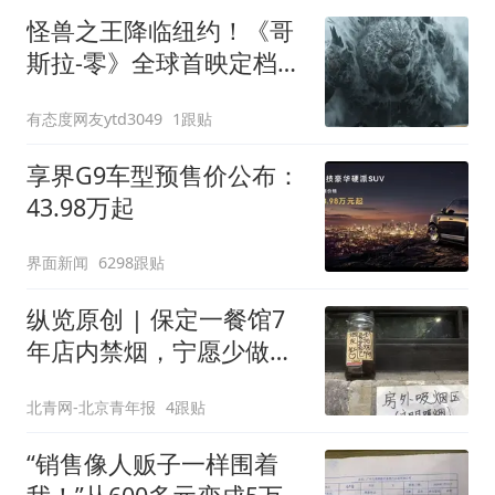
怪兽之王降临纽约！《哥
斯拉-零》全球首映定档9
月26日
有态度网友ytd3049
1跟贴
享界G9车型预售价公布：
43.98万起
界面新闻
6298跟贴
纵览原创 | 保定一餐馆7
年店内禁烟，宁愿少做生
意也决不妥协，店内清清
北青网-北京青年报
4跟贴
爽爽是最大收获，老板呼
吁全民抵制室内吸烟
“销售像人贩子一样围着