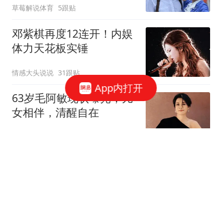
草莓解说体育
5跟贴
邓紫棋再度12连开！内娱
体力天花板实锤
情感大头说说
31跟贴
App内打开
63岁毛阿敏现状曝光，儿
女相伴，清醒自在
老吴教育课堂
30跟贴
黄尧专访|之前的每一个
决定成就了今天的自己
可乐谈情感
1跟贴