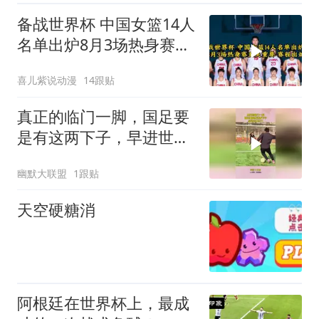
备战世界杯 中国女篮14人
名单出炉8月3场热身赛至
关重要赛程出炉
喜儿紫说动漫
14跟贴
真正的临门一脚，国足要
是有这两下子，早进世界
杯了！
幽默大联盟
1跟贴
天空硬糖消
阿根廷在世界杯上，最成