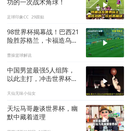
功的一次战术角球！
足球印象CC
29跟贴
98世界杯揭幕战！巴西21
险胜苏格兰，卡福造乌
龙！
曹操篮球解说
中国男篮最强5人组阵，
以此主打，冲击世界杯晋
级有望
天仙无味小仙女
天坛马哥趣谈世界杯，幽
默中藏着道理