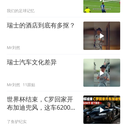
2018世界杯1/8决赛
我们的足球记忆
瑞士的酒店到底有多抠？
Mr刘然
瑞士汽车文化差异
Mr刘然
11跟贴
世界杯结束，C罗回家开
布加迪兜风，这车6200
万！造了两年！
了鱼驴纪实