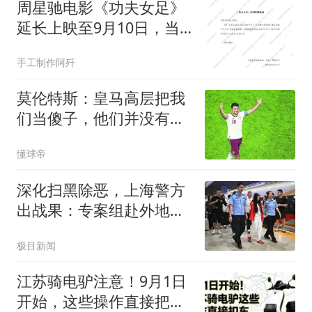
周星驰电影《功夫女足》
延长上映至9月10日，当
前累计票房22.29亿
手工制作阿歼
莫伦特斯：皇马高层把我
们当傻子，他们并没有真
正想要罗德里
懂球帝
深化扫黑除恶，上海警方
出战果：专案组赴外地收
网，21人被抓捕归案
极目新闻
江苏骑电驴注意！9月1日
开始，这些操作直接把车