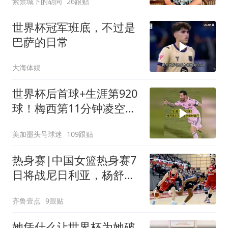
紫禁城下的胡同
26跟贴
世界杯冠军班底，不过是
巴萨的日常
大海体娱
世界杯后首球+生涯第920
球！梅西第11分钟凌空垫
射破门，太帅了
美加墨头号球迷
109跟贴
热身赛|中国女篮热身赛7
日将战尼日利亚，杨舒予
有望出战
齐鲁壹点
9跟贴
她凭什么让世界杯为她破