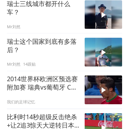
瑞士三线城市都开什么
车？
Mr刘然
瑞士这个国家到底有多落
后？
Mr刘然
14跟贴
2014世界杯欧洲区预选赛
附加赛 瑞典vs葡萄牙 C罗
帽子戏法 伊布梅开二度
我们的足球记忆
比利时14秒超级反击绝杀
+让2追3惊天大逆转日本