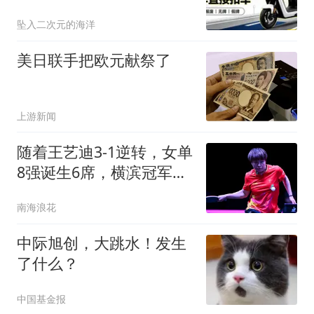
扣走
坠入二次元的海洋
美日联手把欧元献祭了
上游新闻
随着王艺迪3-1逆转，女单
8强诞生6席，横滨冠军
赛：蒯曼压轴出战
南海浪花
中际旭创，大跳水！发生
了什么？
中国基金报