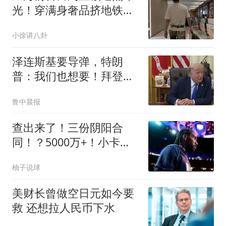
光！穿满身奢品挤地铁，
整个人看起来憔悴
小徐讲八卦
泽连斯基要导弹，特朗
普：我们也想要！拜登给
了乌克兰大量弹药，美国
鲁中晨报
库存大幅减少
查出来了！三份阴阳合
同！？5000万+！小卡你
完了…
柚子说球
美财长曾做空日元如今要
救 还想拉人民币下水