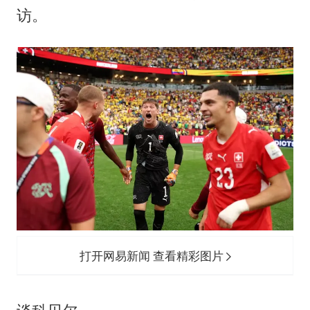
中国仓储指数连续两月运行在扩张区间
访。
曝美拒绝乌增购“爱国者”导弹请求
陕西省委书记赶赴柞水县杏坪镇
女孩摆摊卖菌子时收到北大通知书
改名后的“青海拉面”店
东方之约 相约未来
打开网易新闻 查看精彩图片