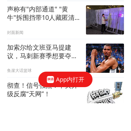
声称有"内部通道" "黄
牛"拆围挡带10人藏匿清
洁室被拘
封面新闻
加索尔给文班亚马提建
议，马刺新赛季想要夺
冠，三点也成为关键
鱼崖大话篮球
App内打开
彻查！信号强烈！中央升
级反腐“天网”！
细说职场
闹大了！戚薇AI短剧因雷