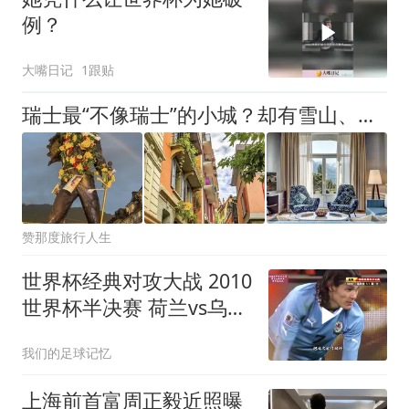
例？
大嘴日记
1跟贴
瑞士最“不像瑞士”的小城？却有雪山、古堡与湖景，连皇后乐队主唱都深深迷恋
赞那度旅行人生
世界杯经典对攻大战 2010
世界杯半决赛 荷兰vs乌拉
圭 弗兰 超级世界波
我们的足球记忆
上海前首富周正毅近照曝