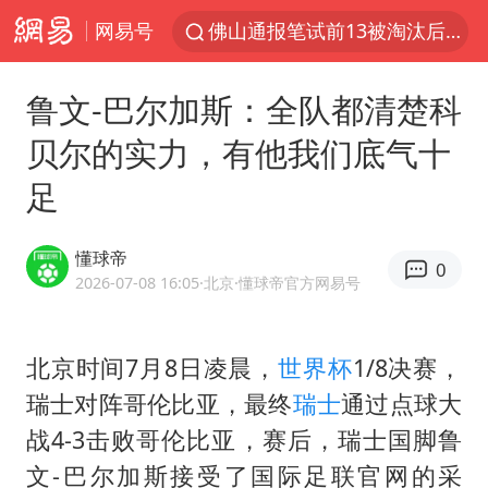
网易号
佛山通报笔试前13被淘汰后5名进体检
方程豹钛9新车申报
鲁文-巴尔加斯：全队都清楚科
泰国枪击案凶手先杀祖父母后行凶
贝尔的实力，有他我们底气十
台风“白海豚”体型变大！环流面积接近13个浙江那么大
足
泰国校园枪击案死亡人数升至7人
河南回应带薪错峰休假通知引争议
懂球帝
0
国防部回应日本试射“战斧”导弹
2026-07-08 16:05
·北京
·懂球帝官方网易号
国防部：中国军队坚决反制任何闹海挑衅图谋
四川宜宾市高县发生4.9级地震
北京时间7月8日凌晨，
世界杯
1/8决赛，
瑞士对阵哥伦比亚，最终
瑞士
通过点球大
江苏发布台风蓝色预警
战4-3击败哥伦比亚，赛后，瑞士国脚鲁
“立秋的第一杯奶茶”又爆单了
文-巴尔加斯接受了国际足联官网的采