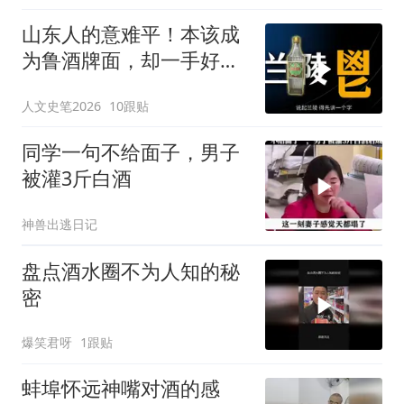
山东人的意难平！本该成
为鲁酒牌面，却一手好牌
打稀烂 #兰陵酒 #山东 #
人文史笔2026
10跟贴
山东白酒 #白酒文化 #酒
文化
同学一句不给面子，男子
被灌3斤白酒
神兽出逃日记
盘点酒水圈不为人知的秘
密
爆笑君呀
1跟贴
蚌埠怀远神嘴对酒的感