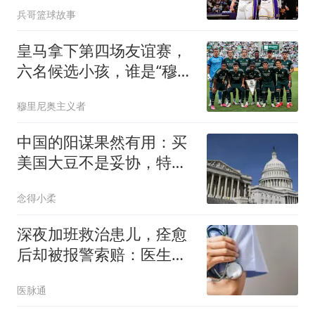
兵哥篮球故事
养
皇马拿下第四场友谊赛，
六名候选小孩，谁是“穆一
年”皇马新人王
穆里尼奥主义者
中国的阳谋果然有用：买
美国大豆不是妥协，特朗
普对华叫停一件事
念得小柔
深夜加班救治患儿，痊愈
后却被报警索赔：医生提
供的是结果，还是诊疗过
医脉通
程？丨医眼看法