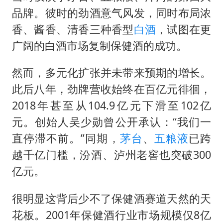
品牌。彼时的劲酒意气风发，同时布局浓
香、酱香、清香三种香型
白酒
，试图在更
广阔的白酒市场复制保健酒的成功。
然而，多元化扩张并未带来预期的增长。
此后八年，劲牌营收始终在百亿元徘徊，
2018年甚至从104.9亿元下滑至102亿
元。创始人吴少勋曾公开承认：“我们一
直停滞不前。”同期，
茅台
、
五粮液
已跨
越千亿门槛，汾酒、泸州老窖也突破300
亿元。
很明显这背后少不了保健酒赛道天然的天
花板。2001年保健酒行业市场规模仅8亿