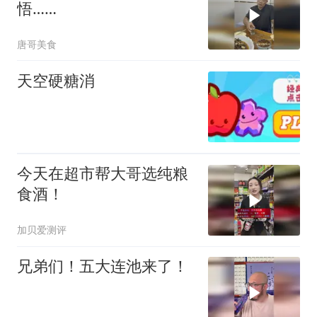
悟……
唐哥美食
天空硬糖消
今天在超市帮大哥选纯粮
食酒！
加贝爱测评
兄弟们！五大连池来了！