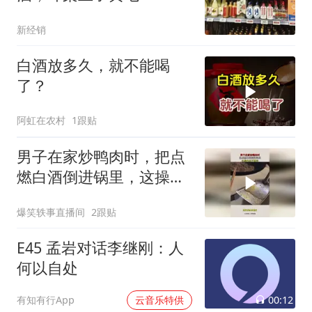
新经销
白酒放多久，就不能喝
了？
阿虹在农村
1跟贴
男子在家炒鸭肉时，把点
燃白酒倒进锅里，这操作
真不敢学！
爆笑轶事直播间
2跟贴
E45 孟岩对话李继刚：人
何以自处
00:12
有知有行App
云音乐特供