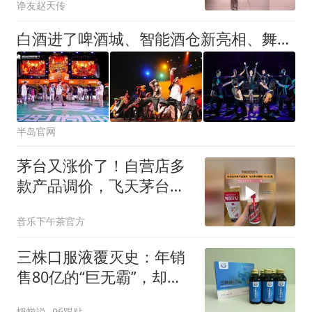
诤友赵天传
白酒进了啤酒城、智能酒仓新亮相、舞林高手跳上了啤酒节……西海岸会场玩出“跨界三连击”
半岛官网
茅台又涨价了！自营店多
款产品调价，飞天茅台涨
至1753元瓶
音乐下午茶官方
三株口服液覆灭史：年销
售80亿的“巨无霸”，却被
湖南老汉扳倒？
蜉蝣说
96跟贴