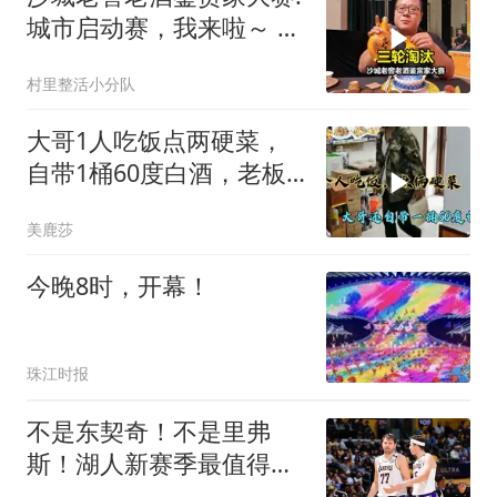
城市启动赛，我来啦～ 刻
真香
村里整活小分队
大哥1人吃饭点两硬菜，
自带1桶60度白酒，老板
娘会同意在饭店喝吗
美鹿莎
今晚8时，开幕！
珠江时报
不是东契奇！不是里弗
斯！湖人新赛季最值得期
待球员，雷迪克欲重点培