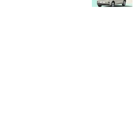
抢购
中国新闻周刊
上门女婿常年跟妻子分居
出轨女邻居多年还同居生
子
都市快报橙柿互动
女子随手拍下生锈同心锁
发到网上 没想到锁主人回
复了
大象新闻
利物浦后防告急紧急补
强，巴萨中卫阿劳霍租借
含5500万欧元买断
体育硬核说
热搜