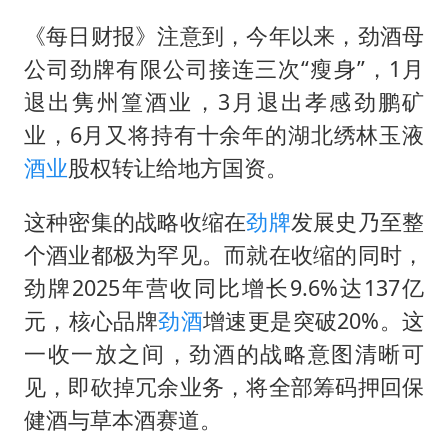
《每日财报》注意到，今年以来，劲酒母
公司劲牌有限公司接连三次“瘦身”，1月
退出隽州篁酒业，3月退出孝感劲鹏矿
业，6月又将持有十余年的湖北绣林玉液
酒业
股权转让给地方国资。
这种密集的战略收缩在
劲牌
发展史乃至整
个酒业都极为罕见。而就在收缩的同时，
劲牌2025年营收同比增长9.6%达137亿
元，核心品牌
劲酒
增速更是突破20%。这
一收一放之间，劲酒的战略意图清晰可
见，即砍掉冗余业务，将全部筹码押回保
健酒与草本酒赛道。