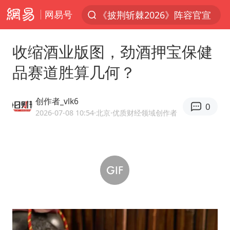
网易号
《披荆斩棘2026》阵容官宣
上半年我国经营主体结构持续优化
收缩酒业版图，劲酒押宝保健
俄称边境州遭乌大规模袭击已致13伤
品赛道胜算几何？
杭州机场已取消航班388架次
于东来回应胖东来近25年老店年底关闭
创作者_vlk6
0
浙江省委书记：该停下的坚决停下来
2026-07-08 10:54
·北京
·优质财经领域创作者
中国籍豪华游艇富商之子在泰国被杀
白海豚北上或致京津冀暴雨
美将每月供乌爱国者拦截导弹
国足U17与阿森纳决赛取消 并列冠军
10余省份将出现强风雨 局地特大暴雨