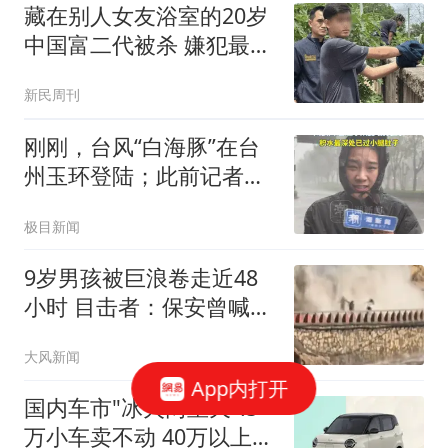
藏在别人女友浴室的20岁
中国富二代被杀 嫌犯最新
发声
新民周刊
刚刚，台风“白海豚”在台
州玉环登陆；此前记者现
场直击：“风很大，已经不
极目新闻
太能站得住了”
9岁男孩被巨浪卷走近48
小时 目击者：保安曾喊话
劝阻
大风新闻
App内打开
国内车市"冰火两重天":5
万小车卖不动 40万以上的