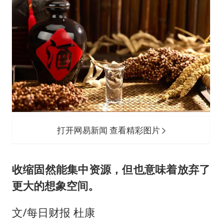
世界第1特鲁姆普斯诺克中国赛一轮游
新疆一婚礼线上邀请引热议
《龙餐馆》 冲奖
上门女婿出轨女邻居多年被判重婚罪
构建更高水平的全民健身公共服务体系
韩军前线部队连曝丑闻
云南一男子胃中取出180颗铁钉
打开网易新闻 查看精彩图片
奋力开创中国式现代化建设新局面
收缩固然能集中资源，但也意味着放弃了
更大的想象空间。
文/每日财报 杜康