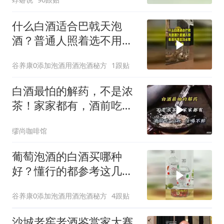
什么白酒适合巴戟天泡
酒？普通人照着选不用走
没必要的弯路
谷养康0添加泡酒用酒泡酒秘方
1跟贴
白酒最怕的解药，不是浓
茶！家家都有，酒前吃一
口，任喝不醉
缪尚咖啡馆
葡萄泡酒的白酒买哪种
好？懂行的都参考这几个
标准
谷养康0添加泡酒用酒泡酒秘方
4跟贴
沙城老窖老酒鉴赏家大赛.