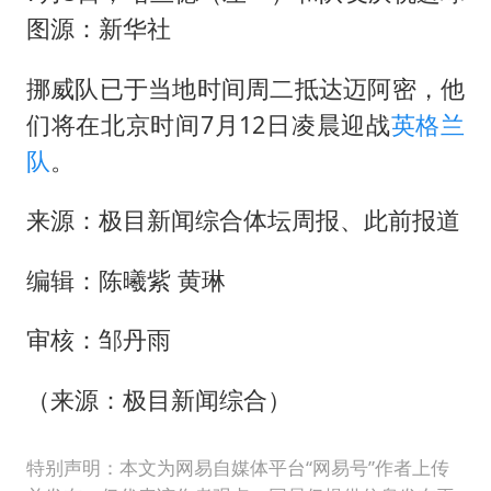
图源：新华社
挪威队已于当地时间周二抵达迈阿密，他
们将在北京时间7月12日凌晨迎战
英格兰
队
。
来源：极目新闻综合体坛周报、此前报道
编辑：陈曦紫 黄琳
审核：邹丹雨
（来源：极目新闻综合）
特别声明：本文为网易自媒体平台“网易号”作者上传