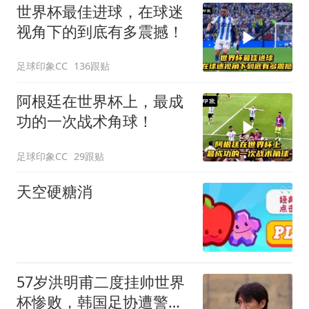
世界杯最佳进球，在球迷
视角下的到底有多震撼！
足球印象CC
136跟贴
阿根廷在世界杯上，最成
功的一次战术角球！
足球印象CC
29跟贴
天空硬糖消
57岁洪明甫二度挂帅世界
杯惨败，韩国足协遭警方