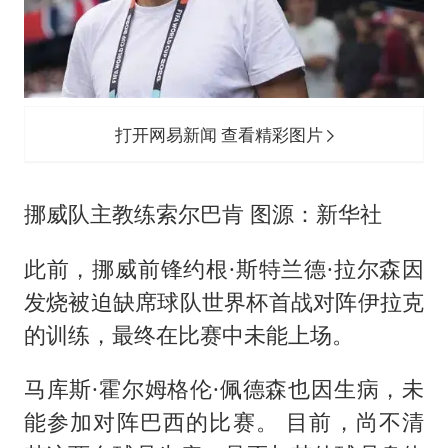
打开网易新闻 查看精彩图片
挪威队主教练索尔巴肯 图源：新华社
此前，挪威前锋约根·斯特兰德·拉尔森因
发烧被迫缺席球队
世界杯
首战对阵伊拉克
的训练，最终在比赛中未能上场。
马库斯·霍尔姆格伦·佩德森也因生病，未
能参加对阵巴西的比赛。 目前，尚不清