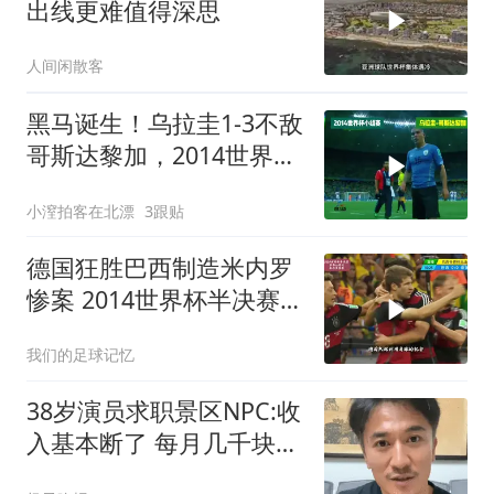
出线更难值得深思
人间闲散客
黑马诞生！乌拉圭1-3不敌
哥斯达黎加，2014世界杯
最大冷门！
小潌拍客在北漂
3跟贴
德国狂胜巴西制造米内罗
惨案 2014世界杯半决赛巴
西vs德国克罗斯两连射成
我们的足球记忆
为世界杯最快梅开二度球
员克洛泽16球成为世界杯
38岁演员求职景区NPC:收
历史射手王穆勒
入基本断了 每月几千块都
没有