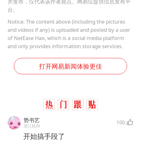
并发布，仅代表该作者观点。网易仅提供信息发布平
台。
Notice: The content above (including the pictures
and videos if any) is uploaded and posted by a user
of NetEase Hao, which is a social media platform
and only provides information storage services.
打开网易新闻体验更佳
势书艺
100
浙江杭州
开始搞手段了