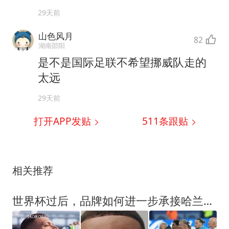
29天前
山色风月
82
湖南邵阳
是不是国际足联不希望挪威队走的
太远
29天前
打开APP发贴
511
条跟贴
相关推荐
世界杯过后，品牌如何进一步承接哈兰德、姆巴佩、贝林厄姆们的爆款价值?