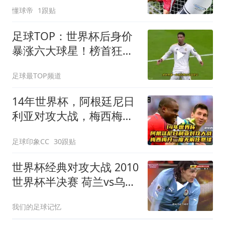
懂球帝
1跟贴
足球TOP：世界杯后身价
暴涨六大球星！榜首狂涨
3500万！
足球最TOP频道
14年世界杯，阿根廷尼日
利亚对攻大战，梅西梅开
二度无解任意球
足球印象CC
30跟贴
世界杯经典对攻大战 2010
世界杯半决赛 荷兰vs乌拉
圭 弗兰 超级世界波
我们的足球记忆