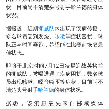
泰国一女公务员妆容引争议 本人回应
状，目前尚不清楚头号射手
哈兰德
的身体
扎哈罗娃批广岛市长不提美国原子弹
状况。
村民谈“梅姨”：叫的其实是“媒姨”
据报道，近期
挪威队
内出现了疾病传播，
首次证实！“胶球”存在
多名球员受到发烧、
咳嗽
等症状困扰，球
东方甄选被判赔偿江小白30万元
队正与时间赛跑，希望能在比赛前恢复最
奋进开新局 实干挑大梁
佳状态。
即将于北京时间7月12日凌晨迎战英格兰
的挪威队，被曝遭遇了疾病困扰，数名球
员出现咳嗽、嗓音嘶哑等症状，目前尚不
清楚头号射手
哈兰德
的身体状况。
据悉，该消息最先来自挪威媒体