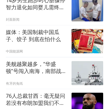
14岁男生跑步时心脏骤停
智力退化如同婴儿需终身
护理
封面新闻
媒体：美国制裁中国瓜
子、饺子 到底在怕什么
中国能源网
美舰越聚越多，“华盛
顿”号闯入南海，南部战区
点名，菲企图落空
有牙的兔纸
76人总裁甘西：毫无疑问
若没有布朗加盟我们不可