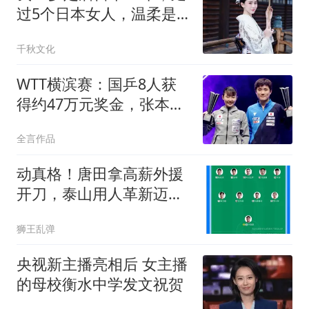
过5个日本女人，温柔是
假的，关门就冷脸
千秋文化
WTT横滨赛：国乒8人获
得约47万元奖金，张本兄
妹拿到近54万元
全言作品
动真格！唐田拿高薪外援
开刀，泰山用人革新迈出
关键一步
狮王乱弹
央视新主播亮相后 女主播
的母校衡水中学发文祝贺