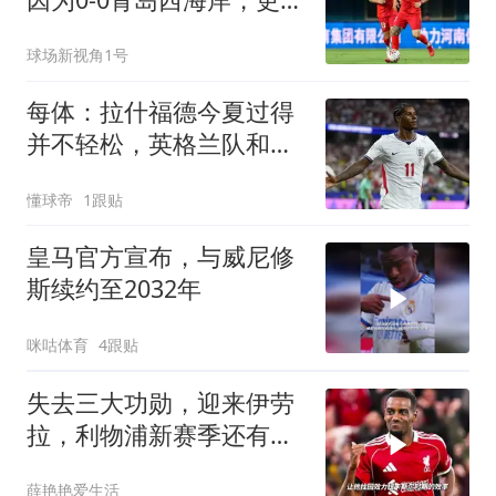
在于以下四点！
球场新视角1号
每体：拉什福德今夏过得
并不轻松，英格兰队和俱
乐部均不如意
懂球帝
1跟贴
皇马官方宣布，与威尼修
斯续约至2032年
咪咕体育
4跟贴
失去三大功勋，迎来伊劳
拉，利物浦新赛季还有多
少实力
薛艳艳爱生活