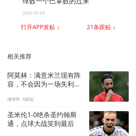
球数一个巴掌数的过来
2026-07-09
打开APP发贴
21
条跟贴
相关推荐
阿莫林：满意米兰现有阵
容，不会因为一场失利就
盲目买人
懂球帝
6跟贴
圣米伦1-0绝杀圣约翰斯
通，点球大战笑到最后