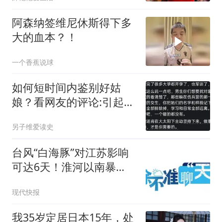
阿森纳签维尼休斯得下多
大的血本？！
一个香蕉说球
如何短时间内鉴别好姑
娘？看网友的评论:引起万
千共鸣
另子维爱读史
台风“白海豚”对江苏影响
可达6天！淮河以南暴
雨，8月10日雨势最强
现代快报
我35岁定居日本15年，处