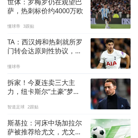
世体：罗梅罗仍在观望巴
萨，热刺标价约4000万欧
懂球帝
3跟贴
TA：西汉姆和热刺就所罗
门转会达原则性协议，热
刺有10%二转分成
懂球帝
拆家！今夏连卖三大主
力，纽卡斯尔“土豪”梦碎
与残酷的重建阵痛
智道足球
2跟贴
斯基拉：河床中场加拉尔
萨被推荐给尤文，尤文正