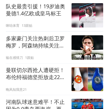
队史最贵引援！19岁迪奥
曼德1.4亿欧成皇马标王
咪咕体育
13跟贴
多家豪门关注热刺后卫罗
梅罗，阿森纳持续关注伊
尔迪兹
输在感情刀
1跟贴
曼联切尔西抢人遭硬拒！
布伦特福德坚拒放走22球
中锋
晚风知我意21
河南队球迷意难平！不止
因为0-0青岛西海岸，更多