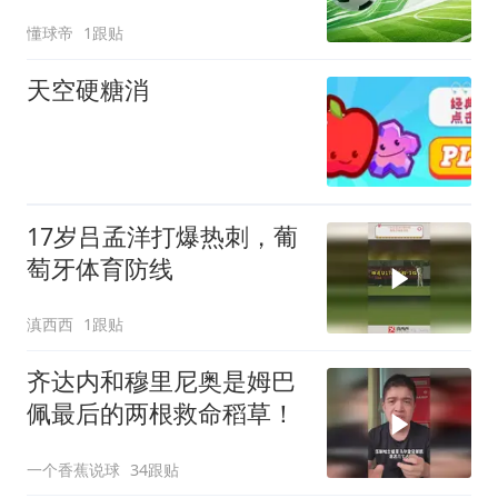
在评估
懂球帝
1跟贴
天空硬糖消
17岁吕孟洋打爆热刺，葡
萄牙体育防线
滇西西
1跟贴
齐达内和穆里尼奥是姆巴
佩最后的两根救命稻草！
一个香蕉说球
34跟贴