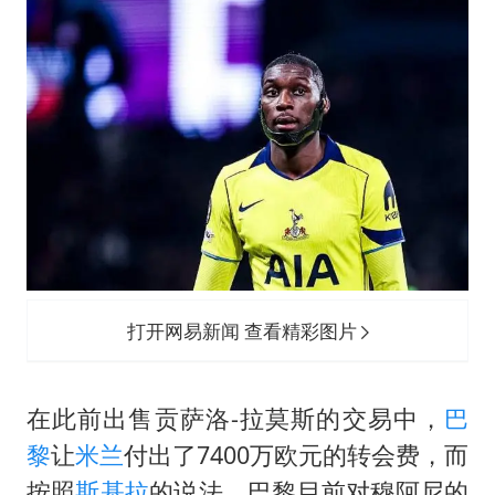
暑期研学游升温 在旅途中增长知识
白海豚北上或致京津冀暴雨
猫咪过火把节被抹成黑猫
宝妈给四胞胎取名平安喜乐
BLG经理辟谣Bin离队
总书记点赞的非遗苗绣焕发新生机
打开网易新闻 查看精彩图片
在此前出售贡萨洛-拉莫斯的交易中，
巴
黎
让
米兰
付出了7400万欧元的转会费，而
按照
斯基拉
的说法，巴黎目前对穆阿尼的