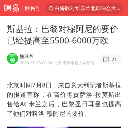
网易号
白海豚对华东华北影响会大于巴威
于东来回应胖东来近25年老店年底关闭
斯基拉：巴黎对穆阿尼的要价
以拒绝“和平委员会”的加沙和平计划
已经提高至5500-6000万欧
浙江省甬江发生2026年第1号洪水
独闯南太行的失联女生最后轨迹已确认
懂球帝
21
全球最大级别运输船通过长江大桥
2026-07-08 08:34
·北京
·懂球帝官方网易号
美将每月供乌爱国者拦截导弹
北京时间7月8日，来自意大利记者
斯基拉
上门女婿出轨女邻居多年被判重婚罪
的报道宣称，在高价将贡萨洛-拉莫斯出
香港刷新1884年以来最高气温纪录
售给AC米兰之后，巴黎圣日耳曼也提高
上海全力守护市民“菜篮子”
了他们对科洛-穆阿尼的要价。
国足U17与阿森纳决赛取消 并列冠军