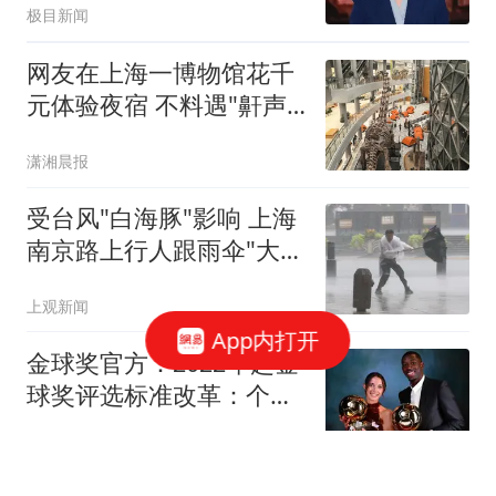
极目新闻
网友在上海一博物馆花千
元体验夜宿 不料遇"鼾声
攻击"
潇湘晨报
受台风"白海豚"影响 上海
南京路上行人跟雨伞"大搏
斗"
上观新闻
App内打开
金球奖官方：2022年起金
球奖评选标准改革：个人
表现优先于集体荣誉
懂球帝