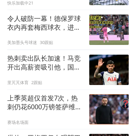
快乐加载中21
令人破防一幕！德保罗球
衣内再套梅西球衣，进球
后脱衣展示10号
美加墨头号球迷
30跟贴
热刺卖出队长加速！马竞
开出高薪资吸引他，国米
想要谈妥很难
里芃芃体育
2跟贴
上季英超仅首发7次，热
刺仍花6000万镑签萨维尼
奥
赛场名场面