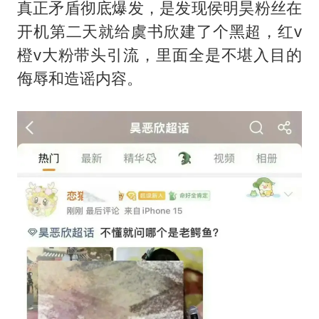
真正矛盾彻底爆发，是发现侯明昊粉丝在
开机第二天就给虞书欣建了个黑超，红v
橙v大粉带头引流，里面全是不堪入目的
侮辱和造谣内容。