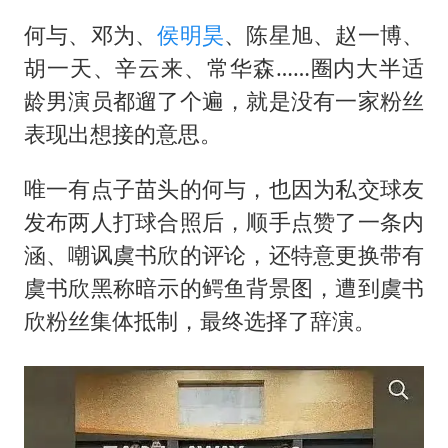
何与、邓为、
侯明昊
、陈星旭、赵一博、
胡一天、辛云来、常华森……圈内大半适
龄男演员都遛了个遍，就是没有一家粉丝
表现出想接的意思。
唯一有点子苗头的何与，也因为私交球友
发布两人打球合照后，顺手点赞了一条内
涵、嘲讽虞书欣的评论，还特意更换带有
虞书欣黑称暗示的鳄鱼背景图，遭到虞书
欣粉丝集体抵制，最终选择了辞演。