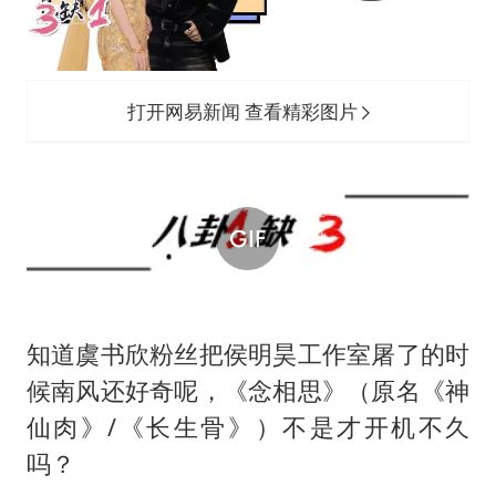
河南刑案嫌犯被抓 逃窜时伤害多人
选专业别因“热门”窄化“热爱”
三警齐发！多地10级以上雷暴大风
打开网易新闻 查看精彩图片
大爷听AI洒农药 150亩苗一夜枯萎
车企回归实体按键
乐享全民健身 共筑健康中国
知道虞书欣粉丝把侯明昊工作室屠了的时
候南风还好奇呢，《念相思》（原名《神
仙肉》/《长生骨》）不是才开机不久
吗？