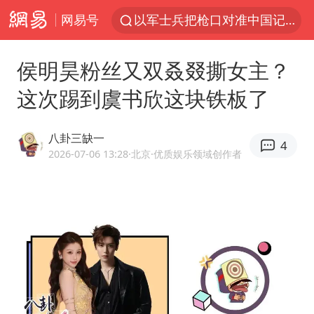
网易号
以军士兵把枪口对准中国记者
WTT横滨冠军赛女单四强国乒占三席
侯明昊粉丝又双叒叕撕女主？
方桃子代言广告视频已下架
这次踢到虞书欣这块铁板了
浙江省发出今年第2号指挥长令
一周大涨超7% 金价为何突然上涨
八卦三缺一
4
央视新主播李秋莹孙亚鹏亮相
2026-07-06 13:28
·北京
·优质娱乐领域创作者
白海豚登陆前还将加强
情侣在平潭拍日出时坠崖致一死一伤
谢霆锋演唱会隔空祝王菲生日快乐
娜扎称眼睛恢复情况不太妙
辽宁省深化扫黑除恶专项斗争