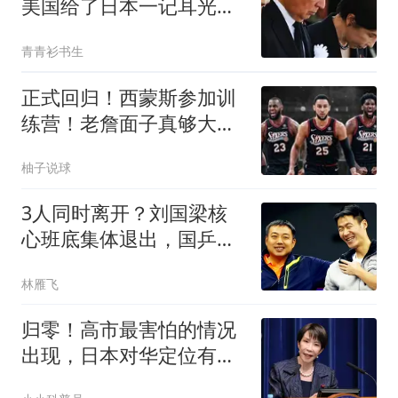
美国给了日本一记耳光，
中俄警告绝非虚言
青青衫书生
正式回归！西蒙斯参加训
练营！老詹面子真够大
的！
柚子说球
3人同时离开？刘国梁核
心班底集体退出，国乒管
理层迎来全新格局
林雁飞
归零！高市最害怕的情况
出现，日本对华定位有
变，右翼开始站队