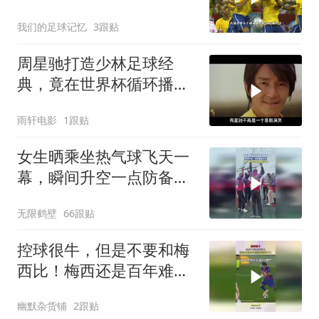
演 亨利一剑封喉
我们的足球记忆
3跟贴
周星驰打造少林足球经
典，竟在世界杯循环播
放，影史传奇诞生
雨轩电影
1跟贴
女生晒乘坐热气球飞天一
幕，瞬间升空一点防备都
没有
无限鹤壁
66跟贴
控球很牛，但是不要和梅
西比！梅西还是百年难遇
的控球天才！
幽默杂货铺
2跟贴