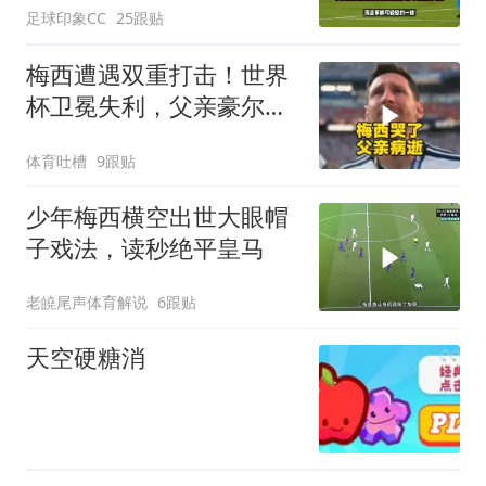
足球印象CC
25跟贴
梅西遭遇双重打击！世界
杯卫冕失利，父亲豪尔赫
不幸离世
体育吐槽
9跟贴
少年梅西横空出世大眼帽
子戏法，读秒绝平皇马
老皢尾声体育解说
6跟贴
天空硬糖消