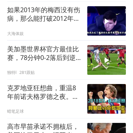
如果2013年的梅西没有伤
病，那么能打破2012年自
己91球的记录吗
大海体娱
美加墨世界杯官方最佳比
赛，78分钟0-2落后到逆
转全过程！
独特l
281跟贴
克罗地亚狂想曲，重温8
年前诺夫格罗德之夜。莫
德里奇一脚定金球
蜡笔足球
高市早苗承诺不拥核后，