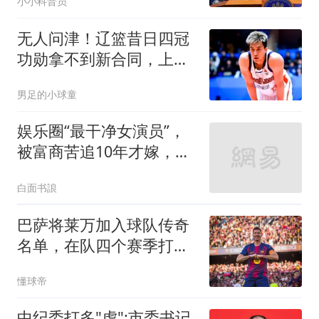
小小科普员
无人问津！辽篮昔日四冠
功勋拿不到新合同，上赛
季曾单场砍25+6
男足的小球童
娱乐圈“最干净女演员”，
被富商苦追10年才嫁，今
和女儿被宠如宝
白面书誏
巴萨将莱万加入球队传奇
名单，在队四个赛季打进
120球
懂球帝
中纪委打多"虎":市委书记