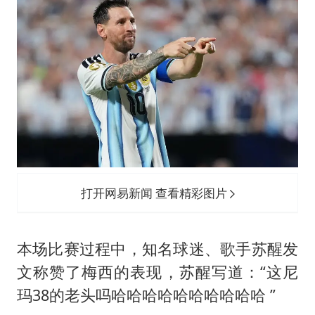
上海地铁4条线路全线停运
5万小车卖不动 微型代步车集体遇冷
4.2平卫生间补漏注胶花1.55万
三预警齐发 11个省份有大到暴雨
“还不如不放假”
从科技创新看开局起步的时与势
打开网易新闻 查看精彩图片
本场比赛过程中，知名球迷、歌手苏醒发
文称赞了梅西的表现，苏醒写道：“这尼
玛38的老头吗哈哈哈哈哈哈哈哈哈哈 ​​​”