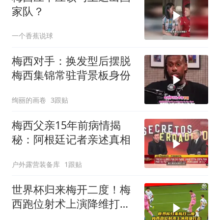
家队？
一个香蕉说球
梅西对手：换发型后摆脱
梅西集锦常驻背景板身份
绚丽的画卷
3跟贴
梅西父亲15年前病情揭
秘：阿根廷记者亲述真相
户外露营装备库
1跟贴
世界杯归来梅开二度！梅
西跑位射术上演降维打
击！