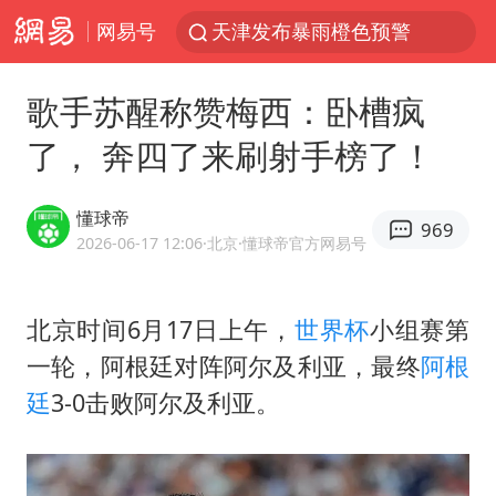
网易号
天津发布暴雨橙色预警
大疆错失宇树：曾是宇树最大外部股东
歌手苏醒称赞梅西：卧槽疯
路虎卫士110 HSE限时降价
了， 奔四了来刷射手榜了！
我国发现稀散金属独立新矿物——乌斯河锗矿
上海鼓励居家办公
懂球帝
969
马云现身新疆巴音布鲁克草原
2026-06-17 12:06
·北京
·懂球帝官方网易号
部分银行上调存款利率
北京时间6月17日上午，
世界杯
小组赛第
新疆生产建设兵团生态环境局原局长被查
一轮，阿根廷对阵阿尔及利亚，最终
阿根
朱一龙的鼻子怎么了
廷
3-0击败阿尔及利亚。
费大厨口号更改 不再宣传小炒肉大王
周星驰妈妈现身香港首映礼