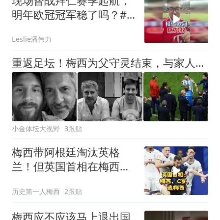
现场督战拜仁赛季起航，
明年欧冠冠军稳了吗？#
潘谈世界杯 #拜仁 #拜仁
Leslie潘伟力
香港行 #潘伟力
重返足坛！梅西为父守灵结束，与家人告别，父亲为世界杯隐瞒病情
小金体坛大视野
3跟贴
梅西带阿根廷淘汰英格
兰！但英国首相在梅西和
C罗中选梅西！
历史第一人梅西
2跟贴
梅西应不应该马上退出国