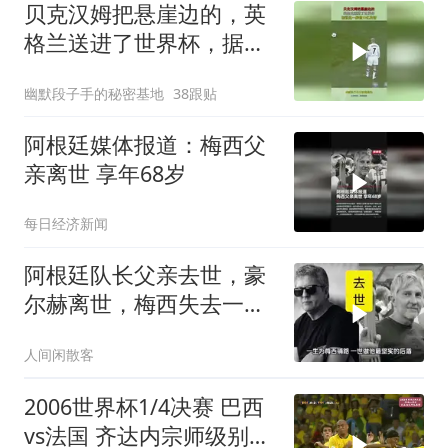
贝克汉姆把悬崖边的，英
格兰送进了世界杯，据说
这一脚值10亿英镑
幽默段子手的秘密基地
38跟贴
阿根廷媒体报道：梅西父
亲离世 享年68岁
每日经济新闻
阿根廷队长父亲去世，豪
尔赫离世，梅西失去一生
靠山与引路人
人间闲散客
2006世界杯1/4决赛 巴西
vs法国 齐达内宗师级别表