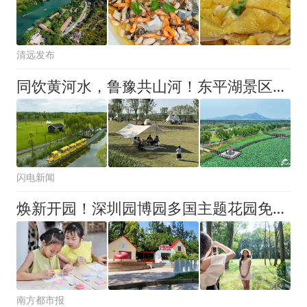
清远发布
同饮黄河水，鲁豫共山河！东平湖景区诚挚邀约河南来客
闪电新闻
焕新开园！深圳园博园多国主题花园免费开放，解锁园林新经济
南方都市报