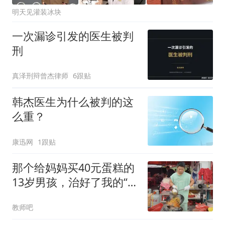
明天见灌装冰块
一次漏诊引发的医生被判
刑
真泽刑辩曾杰律师
6跟贴
韩杰医生为什么被判的这
么重？
康迅网
1跟贴
那个给妈妈买40元蛋糕的
13岁男孩，治好了我的“精
致养娃”焦虑
教师吧