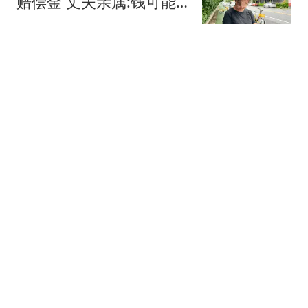
赔偿金 丈夫亲属:钱可能
烧了
极目新闻
媒体：美方对华"边谈边施
压" 中方反制"一日三连"
澎湃新闻
决战时刻遭弃用！旅美小
将邓雨婷5人女篮国家队
首秀5中1献6分1板
狼叔评论
中国女篮70-67，球员评
分，张子宇最佳，刘禹彤
唐子婷首发不及格
南海浪花