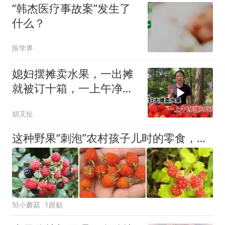
“韩杰医疗事故案”发生了
什么？
医学界
媳妇摆摊卖水果，一出摊
就被订十箱，一上午净赚
300块钱
胡又扯
这种野果“刺泡”农村孩子儿时的零食，满满的回忆，你吃过吗？
邹小蘑菇
1跟贴