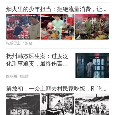
烟火里的少年担当：拒绝流量消费，让13岁炒粉少年回归书桌
吃瓜盟主
1跟贴
抚州韩杰医生案：过度泛
化刑事追责，最终伤害的
是所有普通人的医疗环境
医脉圈
1跟贴
！
解放初，一众土匪去村民家吃饭，刚吃几口却发现，屋内竟然有埋伏