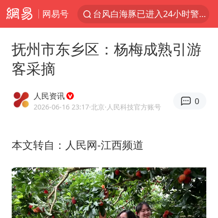
网易号
台风白海豚已进入24小时警戒线
胜宏科技：股票交易异常波动
抚州市东乡区：杨梅成熟引游
“秋天的第一杯奶茶”6岁了
客采摘
四川宜宾市高县4.9级地震致1人死亡
上海：台风白海豚或将带来龙卷风
人民资讯
0
中巨芯：上半年归母净利润1405.77万元
2026-06-16 23:17
·北京
·人民科技官方账号
国乒男单横滨冠军赛全军覆没
本文转自：人民网-江西频道
38岁演员求职万岁山NPC成功
胡彦斌获《歌手2026》歌王
美股存储板块集体大跌
U17国足点球大战淘汰河床晋级决赛