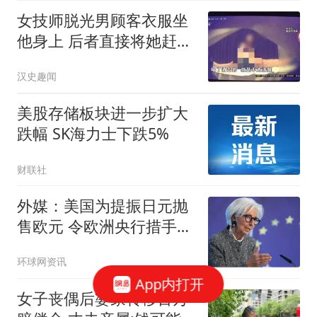
女技师脱光男顾客衣服坐
他身上 后者直接将她赶了
下去
汉史趣闻
美股存储板块进一步扩大
跌幅 SK海力士下跌5%
财联社
外媒：美国为提振日元抛
售欧元 令欧洲央行措手不
及
环球网资讯
App内打开
女子丧偶后婆家转移百万