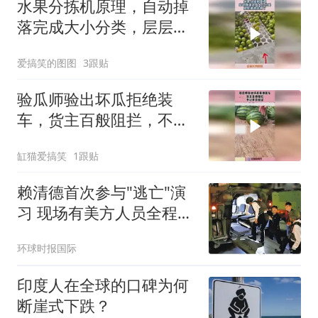
水果分拣机原理，自动掉
落完成大小分类，层层递
进太绝了！
爱搞笑的图图
3跟贴
验瓜师验出坏瓜拒绝装
车，货主百般阻拦，不让
开瓜验证！
缸猫爱搞笑
1跟贴
赖清德首次参与"逃亡"演
习 现场有美方人员全程观
察
环球时报国际
印度人在全球的口碑为何
断崖式下跌？