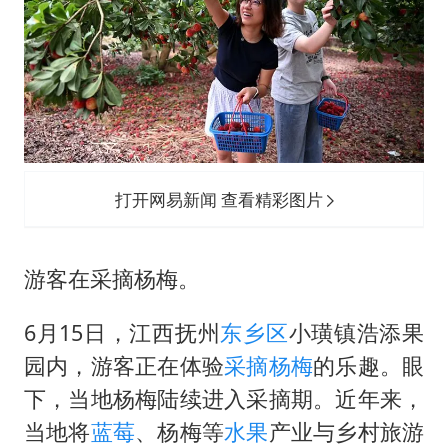
东航：国内客票提前14天免费退改
日本试射“战斧”导弹，国防部回应
中国女篮70-67险胜尼日利亚女篮
名创优品回应女子吐槽内裤质量差
夯实基础开新局
打开网易新闻 查看精彩图片
游客在采摘杨梅。
6月15日，江西抚州
东乡区
小璜镇浩添果
园内，游客正在体验
采摘
杨梅
的乐趣。眼
下，当地杨梅陆续进入采摘期。近年来，
当地将
蓝莓
、杨梅等
水果
产业与乡村旅游