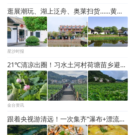
逛展潮玩、湖上泛舟、奥莱扫货……黄兴的夏天，等你来嗨！
星沙时报
21℃清凉出圈！习水土河村荷塘苗乡避暑游持续火热
金台资讯
跟着央视游清远！一次集齐“瀑布+漂流+地下河”！