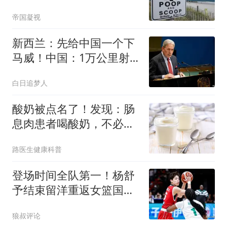
帝国凝视
新西兰：先给中国一个下
马威！中国：1万公里射
程，上个月试过了
白日追梦人
酸奶被点名了！发现：肠
息肉患者喝酸奶，不必等
多久，或有几变化
路医生健康科普
登场时间全队第一！杨舒
予结束留洋重返女篮国家
队首秀献12分6助
狼叔评论