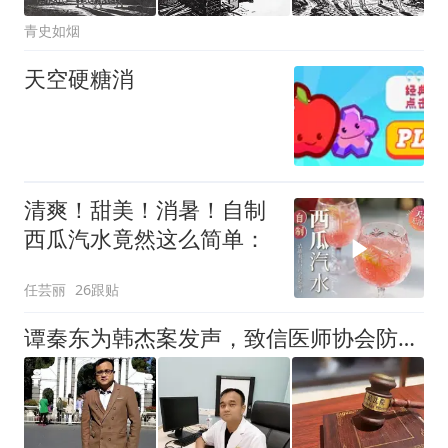
青史如烟
天空硬糖消
清爽！甜美！消暑！自制
西瓜汽水竟然这么简单：
任芸丽
26跟贴
谭秦东为韩杰案发声，致信医师协会防名存实亡