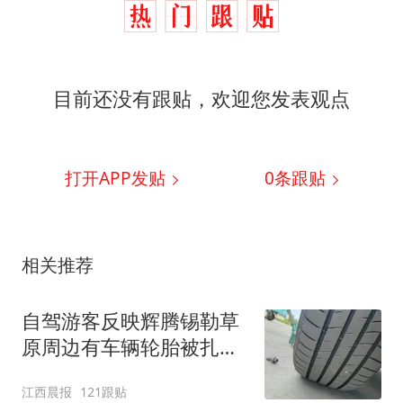
目前还没有跟贴，欢迎您发表观点
打开APP发贴
0
条跟贴
相关推荐
自驾游客反映辉腾锡勒草
原周边有车辆轮胎被扎，
修理店铺换胎价格高达千
江西晨报
121跟贴
元，官方发布情况通报