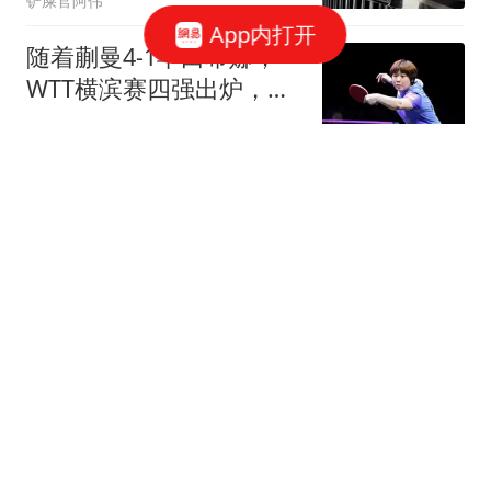
铲屎官阿伟
出生即终点！
App内打开
随着蒯曼4-1早田希娜，
WTT横滨赛四强出炉，国
乒3人围剿张本美和
侃球熊弟
战术针对拉满！蒯曼4-1早
田希娜晋级横滨冠军赛四
强！
篮球资讯达人
小勒布伦爆冷出局！WTT
冠军赛：日乒黑马持续高
能发挥打进半决赛
乒谈
台风“白海豚”登陆前一男