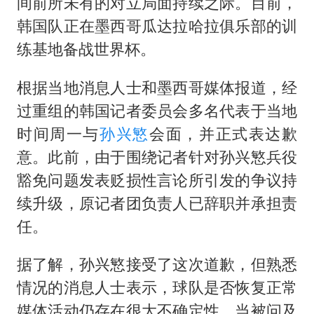
间前所未有的对立局面持续之际。目前，
韩国队正在墨西哥瓜达拉哈拉俱乐部的训
练基地备战世界杯。
根据当地消息人士和墨西哥媒体报道，经
过重组的韩国记者委员会多名代表于当地
时间周一与
孙兴慜
会面，并正式表达歉
意。此前，由于围绕记者针对孙兴慜兵役
豁免问题发表贬损性言论所引发的争议持
续升级，原记者团负责人已辞职并承担责
任。
据了解，孙兴慜接受了这次道歉，但熟悉
情况的消息人士表示，球队是否恢复正常
媒体活动仍存在很大不确定性。当被问及