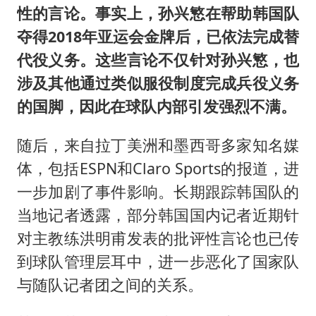
性的言论。事实上，孙兴慜在帮助韩国队
夺得2018年亚运会金牌后，已依法完成替
代役义务。这些言论不仅针对孙兴慜，也
涉及其他通过类似服役制度完成兵役义务
的国脚，因此在球队内部引发强烈不满。
随后，来自拉丁美洲和墨西哥多家知名媒
体，包括ESPN和Claro Sports的报道，进
一步加剧了事件影响。长期跟踪韩国队的
当地记者透露，部分韩国国内记者近期针
对主教练
洪明甫
发表的批评性言论也已传
到球队管理层耳中，进一步恶化了国家队
与随队记者团之间的关系。