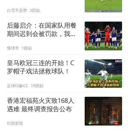
白雪不是胖
2跟贴
后藤启介：在国家队用餐
期间迟到会被罚款，我都
是提前10分钟到
懂球帝
1跟贴
皇马欧冠三连的开始！C
罗帽子戏法拯救球队！
足球印象CC
19跟贴
香港宏福苑火灾致168人
遇难 最终调查报告公布
封面新闻