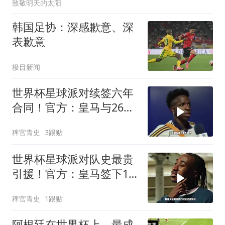
致敬明天的太阳
韩国足协：深感歉意、深
表歉意
极目新闻
世界杯星球派对续签六年
合同！官方：皇马与26岁
维尼修斯完成续约，新合
稗官青史
3跟贴
同至2032年！维尼修斯续
约
世界杯星球派对队史最贵
引援！官方：皇马签下19
岁边锋迪奥曼德，转会费
稗官青史
1跟贴
总价1.4亿！皇马签下迪奥
曼德
阿根廷在世界杯上，最成