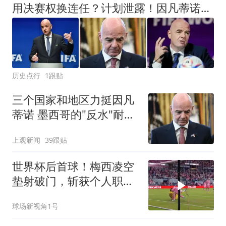
用决赛权换连任？计划泄露！因凡蒂诺遭多国抛弃，辞职倒计时！
历史点行
1跟贴
三个国家和地区力挺因凡
蒂诺 墨西哥的"反水"耐人
寻味
上观新闻
39跟贴
世界杯后首球！梅西凌空
垫射破门，斩获个人职业
生涯第920球
球场新视角1号