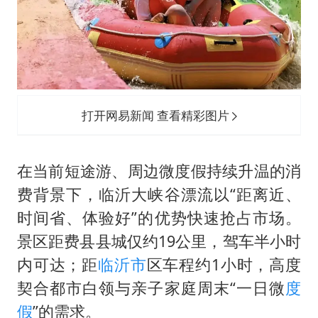
打开网易新闻 查看精彩图片
在当前短途游、周边微度假持续升温的消
费背景下，临沂大峡谷漂流以“距离近、
时间省、体验好”的优势快速抢占市场。
景区距费县县城仅约19公里，驾车半小时
内可达；距
临沂市
区车程约1小时，高度
契合都市白领与亲子家庭周末“一日微
度
假
”的需求。