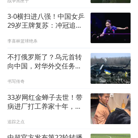
战争黑匣子
3-0横扫进八强！中国女乒
29岁王牌复苏：冲冠追赶
孙颖莎王曼昱？
李喜林篮球绝杀
不打俄罗斯了？乌元首转
向中国，对华外交任务下
达，中乌局势又变
书写传奇
33岁网红金蝉子去世！带
病进厂打工养家十年，知
情人曝下河出事
追踪之点
中超官方发布第22轮转播