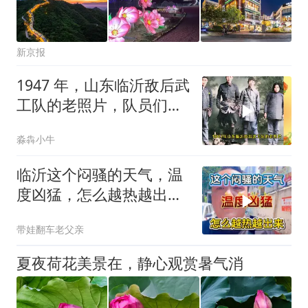
新京报
1947 年，山东临沂敌后武
工队的老照片，队员们头
戴瓜皮帽、脚蹬老布鞋
淼犇小牛
临沂这个闷骚的天气，温
度凶猛，怎么越热越出
去？
带娃翻车老父亲
夏夜荷花美景在，静心观赏暑气消