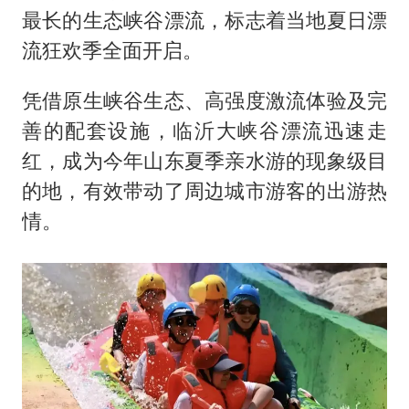
多地要求领导干部带头休假
最长的生态峡谷漂流，标志着当地夏日漂
对话重庆地铁吐血女孩
流狂欢季全面开启。
中方回应日本广岛核爆81周年
凭借原生峡谷生态、高强度激流体验及完
中国五箭齐发反制美国
善的配套设施，临沂大峡谷漂流迅速走
奋进开新局 实干挑大梁
红，成为今年山东夏季亲水游的现象级目
的地，有效带动了周边城市游客的出游热
情。