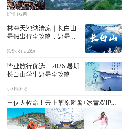
忻州传媒网
林海天池纳清凉｜长白山
暑假出行全攻略，避暑深
度游玩指南+FAQ
跟着小洋去旅游
毕业旅行优选！2026 暑期
长白山学生避暑全攻略
小刘环游记
三伏天救命！云上草原避暑+冰雪双IP全季卡预售，买一得五限量抢