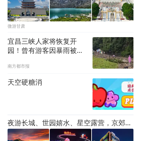
微游甘肃
宜昌三峡人家将恢复开
园！曾有游客因暴雨被
困，大巴车遇阻
南方都市报
天空硬糖消
夜游长城、世园嬉水、星空露营，京郊夏夜“微度假”火了