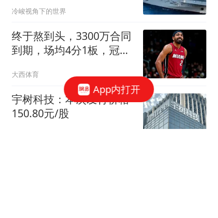
终点，而是新起点！
冷峻视角下的世界
终于熬到头，3300万合同
到期，场均4分1板，冠军
拼图只剩一条路了
大西体育
App内打开
宇树科技：本次发行价格
150.80元/股
财联社
台风“白海豚”移动路径确
定，或于9日下午至10日
早晨在浙闽沿海登陆
界面新闻