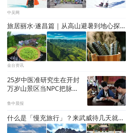
中吴网
旅居丽水·遂昌篇｜从高山避暑到地心探秘，遂昌旅居有“深度”
金台资讯
25岁中医准研究生在开封
万岁山景区当NPC把脉走
红：每天4次，每次40分
鲁中晨报
钟，让游客在不知不觉中
记住养生知识
什么是「慢充旅行」？来武威待几天就懂了