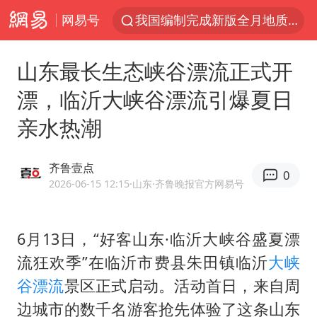
网易号
我国编制完成新版全月地质图
台风白海豚即将进入48小时警戒线
山东最长生态峡谷漂流正式开
郑国霖回应去景区上班被保安拦下
漂，临沂大峡谷漂流引爆夏日
中央气象台发布台风黄色预警
亲水热潮
80后女柜员逆袭成4200亿银行副行长
感觉全东北都在等7号
齐鲁壹点
0
扎哈罗娃批广岛市长不提美国原子弹
2026-06-15 12:15
·山东
·齐鲁晚报官方网易号
女子利用漏洞0元薅走3000多件家电
金饰克价大幅跳涨
6月13日，“好客山东·临沂大峡谷盛夏漂
流狂欢季”在临沂市费县朱田镇临沂
大峡
泰国一女公务员妆容引争议 本人回应
谷
漂流
景区正式启动。活动首日，来自周
关之琳否认与27岁模特的恋情
边城市的数千名游客抢先体验了这条山东