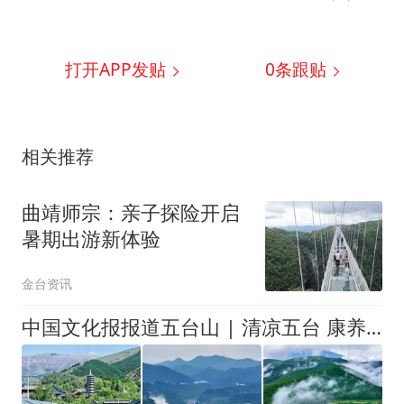
打开APP发贴
0
条跟贴
相关推荐
曲靖师宗：亲子探险开启
暑期出游新体验
金台资讯
中国文化报报道五台山 | 清凉五台 康养福地