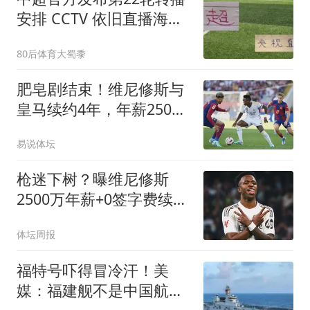
安排 CCTV 依旧直播海港
还有北京国安比赛
80后体育大蜀黍
肥皂剧结束！维尼修斯与
皇马续约4年，年薪2500
万无签字费+提升肖像权
易说体坛
比例
枪迷下树？曝维尼修斯
2500万年薪+0签字费续约
皇马
体坛周报
福特号吓得冒冷汗！美
媒：福建舰不是中国航母