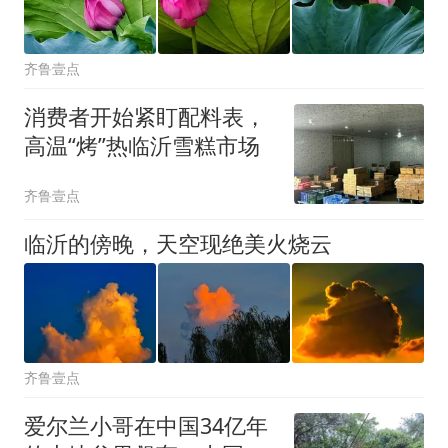
齐鲁壹点
消费者开始紧盯配料表，
高温“烤”热临沂雪糕市场
齐鲁壹点
临沂的傍晚，天空现绝美火烧云
齐鲁壹点
爱尔兰小哥在中国34亿年