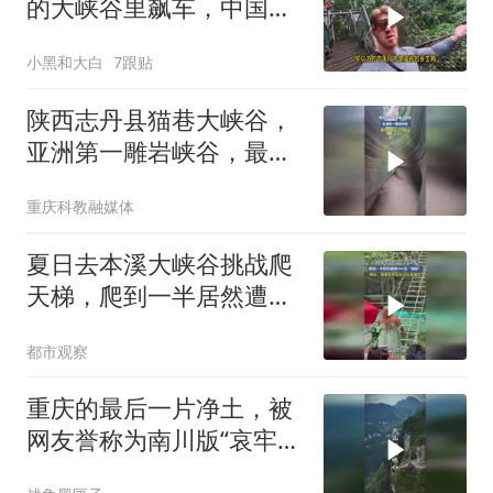
的大峡谷里飙车，中国景
区把服务做的很好
小黑和大白
7跟贴
陕西志丹县猫巷大峡谷，
亚洲第一雕岩峡谷，最窄
处能容一人通过
重庆科教融媒体
夏日去本溪大峡谷挑战爬
天梯，爬到一半居然遭到
NPC的“威胁”，网友：到
都市观察
底在担心自己还是别人
重庆的最后一片净土，被
网友誉称为南川版“哀牢
山”天山坪大峡谷，